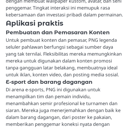
dengan membuat wallpaper kustom, avatar, dan seni
penggemar. Tingkat interaksi ini memupuk rasa
kebersamaan dan investasi pribadi dalam permainan.
Aplikasi praktis
Pembuatan dan Pemasaran Konten
Untuk pembuat konten dan pemasar, PNG legenda
seluler pahlawan berfungsi sebagai sumber daya
yang tak ternilai. Fleksibilitas mereka memungkinkan
mereka untuk digunakan dalam konten promosi
tanpa gangguan latar belakang, membuatnya ideal
untuk iklan, konten video, dan posting media sosial.
E-sport dan barang dagangan
Di arena e-sports, PNG ini digunakan untuk
menampilkan tim dan pemain individu,
menambahkan semir profesional ke turnamen dan
siaran. Mereka juga menerjemahkan dengan baik ke
dalam barang dagangan, dari poster ke pakaian,
memberikan penggemar koneksi nyata dengan