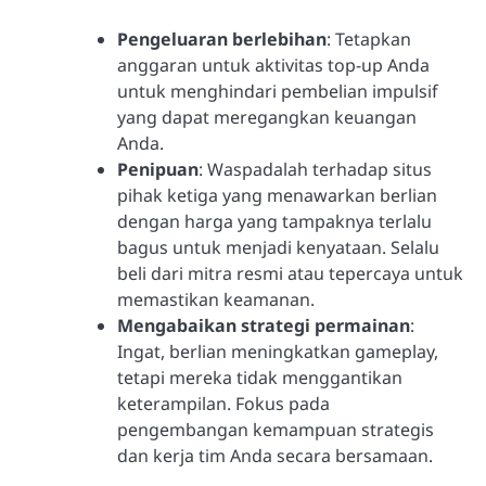
Pengeluaran berlebihan
: Tetapkan
anggaran untuk aktivitas top-up Anda
untuk menghindari pembelian impulsif
yang dapat meregangkan keuangan
Anda.
Penipuan
: Waspadalah terhadap situs
pihak ketiga yang menawarkan berlian
dengan harga yang tampaknya terlalu
bagus untuk menjadi kenyataan. Selalu
beli dari mitra resmi atau tepercaya untuk
memastikan keamanan.
Mengabaikan strategi permainan
:
Ingat, berlian meningkatkan gameplay,
tetapi mereka tidak menggantikan
keterampilan. Fokus pada
pengembangan kemampuan strategis
dan kerja tim Anda secara bersamaan.