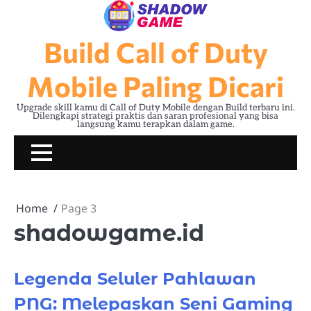
Skip
to
content
Build Call of Duty
Mobile Paling Dicari
Upgrade skill kamu di Call of Duty Mobile dengan Build terbaru ini.
Dilengkapi strategi praktis dan saran profesional yang bisa
langsung kamu terapkan dalam game.
Home
Page 3
shadowgame.id
Legenda Seluler Pahlawan
PNG: Melepaskan Seni Gaming