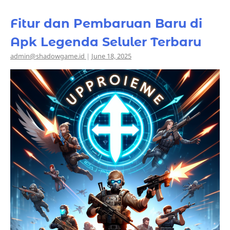
Fitur dan Pembaruan Baru di
Apk Legenda Seluler Terbaru
admin@shadowgame.id
|
June 18, 2025