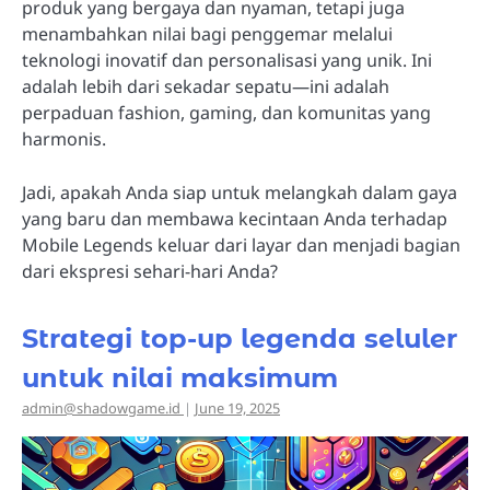
produk yang bergaya dan nyaman, tetapi juga
menambahkan nilai bagi penggemar melalui
teknologi inovatif dan personalisasi yang unik. Ini
adalah lebih dari sekadar sepatu—ini adalah
perpaduan fashion, gaming, dan komunitas yang
harmonis.
Jadi, apakah Anda siap untuk melangkah dalam gaya
yang baru dan membawa kecintaan Anda terhadap
Mobile Legends keluar dari layar dan menjadi bagian
dari ekspresi sehari-hari Anda?
Strategi top-up legenda seluler
untuk nilai maksimum
admin@shadowgame.id
|
June 19, 2025