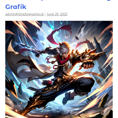
Grafik
admin@shadowgame.id
|
June 20, 2025