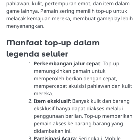
pahlawan, kulit, pertempuran emot, dan item dalam
game lainnya. Pemain sering memilih top-up untuk
melacak kemajuan mereka, membuat gameplay lebih
menyenangkan.
Manfaat top-up dalam
legenda seluler
Perkembangan jalur cepat
: Top-up
memungkinkan pemain untuk
memperoleh berlian dengan cepat,
mempercepat akuisisi pahlawan dan kulit
mereka.
Item eksklusif
: Banyak kulit dan barang
eksklusif hanya dapat diakses melalui
penggunaan berlian. Top-up memberikan
pemain akses ke barang-barang yang
didambakan ini.
Partisipasi Acara
: Seringkali, Mobile