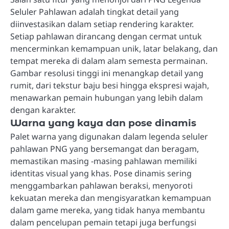
Seluler Pahlawan adalah tingkat detail yang
diinvestasikan dalam setiap rendering karakter.
Setiap pahlawan dirancang dengan cermat untuk
mencerminkan kemampuan unik, latar belakang, dan
tempat mereka di dalam alam semesta permainan.
Gambar resolusi tinggi ini menangkap detail yang
rumit, dari tekstur baju besi hingga ekspresi wajah,
menawarkan pemain hubungan yang lebih dalam
dengan karakter.
Warna yang kaya dan pose dinamis
Palet warna yang digunakan dalam legenda seluler
pahlawan PNG yang bersemangat dan beragam,
memastikan masing -masing pahlawan memiliki
identitas visual yang khas. Pose dinamis sering
menggambarkan pahlawan beraksi, menyoroti
kekuatan mereka dan mengisyaratkan kemampuan
dalam game mereka, yang tidak hanya membantu
dalam pencelupan pemain tetapi juga berfungsi