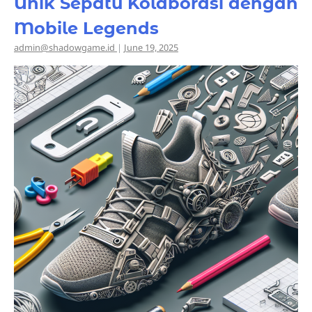
Unik Sepatu Kolaborasi dengan
Mobile Legends
admin@shadowgame.id
|
June 19, 2025