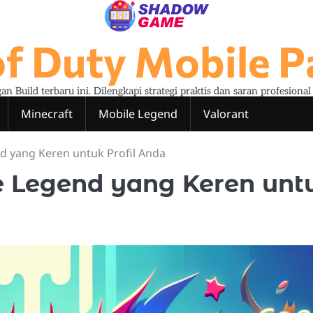
of Duty Mobile P
an Build terbaru ini. Dilengkapi strategi praktis dan saran profesion
Minecraft
Mobile Legend
Valorant
d yang Keren untuk Profil Anda
e Legend yang Keren unt