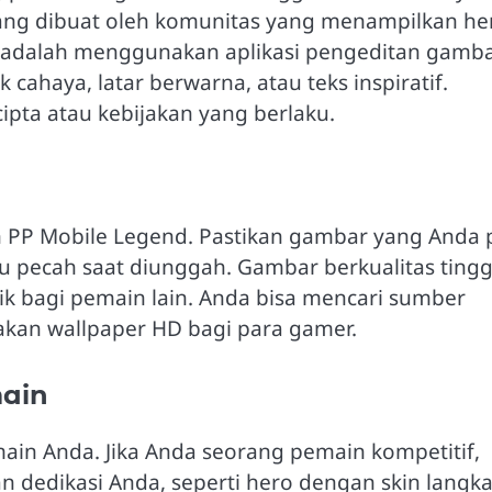
t yang dibuat oleh komunitas yang menampilkan he
in adalah menggunakan aplikasi pengeditan gamb
ahaya, latar berwarna, atau teks inspiratif.
ipta atau kebijakan yang berlaku.
h PP Mobile Legend. Pastikan gambar yang Anda p
tau pecah saat diunggah. Gambar berkualitas tingg
ik bagi pemain lain. Anda bisa mencari sumber
akan wallpaper HD bagi para gamer.
main
in Anda. Jika Anda seorang pemain kompetitif,
n dedikasi Anda, seperti hero dengan skin langk