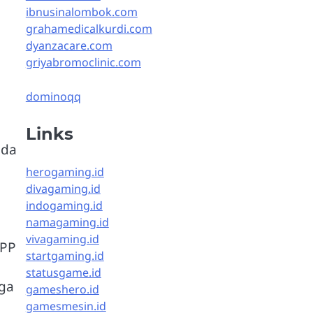
ibnusinalombok.com
grahamedicalkurdi.com
dyanzacare.com
griyabromoclinic.com
dominoqq
Links
nda
herogaming.id
divagaming.id
indogaming.id
namagaming.id
vivagaming.id
 PP
startgaming.id
statusgame.id
uga
gameshero.id
gamesmesin.id