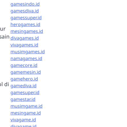
gamesindo.id
gamesdiva.id
gamessuper.id
herogames.id
tur
mesingames.id
sain
divagames.id
vivagames.id
musimgames.id
namagames.id
gamecore.id
gamemesin.id
gamehero.id
l di
gamediva.id
gamesuper.id
gamestar.id
musimgame.id
mesingame.id
vivagame.id
divagame.id