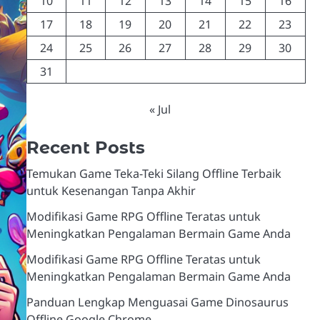
10
11
12
13
14
15
16
17
18
19
20
21
22
23
24
25
26
27
28
29
30
31
« Jul
Recent Posts
Temukan Game Teka-Teki Silang Offline Terbaik
untuk Kesenangan Tanpa Akhir
Modifikasi Game RPG Offline Teratas untuk
Meningkatkan Pengalaman Bermain Game Anda
Modifikasi Game RPG Offline Teratas untuk
Meningkatkan Pengalaman Bermain Game Anda
Panduan Lengkap Menguasai Game Dinosaurus
Offline Google Chrome