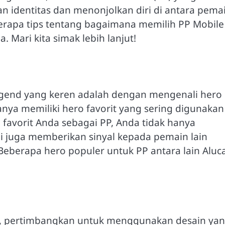
n identitas dan menonjolkan diri di antara pema
berapa tips tentang bagaimana memilih PP Mobile
 Mari kita simak lebih lanjut!
gend yang keren adalah dengan mengenali hero
anya memiliki hero favorit yang sering digunakan
avorit Anda sebagai PP, Anda tidak hanya
i juga memberikan sinyal kepada pemain lain
eberapa hero populer untuk PP antara lain Aluc
ol, pertimbangkan untuk menggunakan desain ya