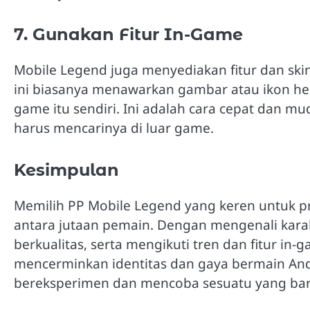
7. Gunakan Fitur In-Game
Mobile Legend juga menyediakan fitur dan ski
ini biasanya menawarkan gambar atau ikon h
game itu sendiri. Ini adalah cara cepat dan 
harus mencarinya di luar game.
Kesimpulan
Memilih PP Mobile Legend yang keren untuk pro
antara jutaan pemain. Dengan mengenali kara
berkualitas, serta mengikuti tren dan fitur i
mencerminkan identitas dan gaya bermain An
bereksperimen dan mencoba sesuatu yang bar