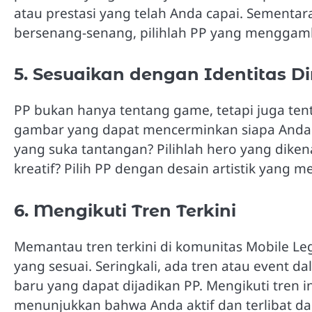
atau prestasi yang telah Anda capai. Sementara
bersenang-senang, pilihlah PP yang menggamb
5. Sesuaikan dengan Identitas Di
PP bukan hanya tentang game, tetapi juga tent
gambar yang dapat mencerminkan siapa Anda 
yang suka tantangan? Pilihlah hero yang dike
kreatif? Pilih PP dengan desain artistik yang
6. Mengikuti Tren Terkini
Memantau tren terkini di komunitas Mobile 
yang sesuai. Seringkali, ada tren atau event 
baru yang dapat dijadikan PP. Mengikuti tren 
menunjukkan bahwa Anda aktif dan terlibat 