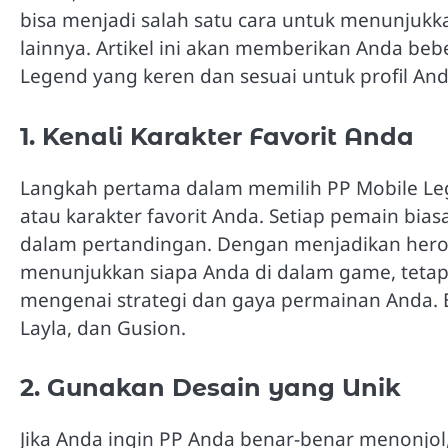
bisa menjadi salah satu cara untuk menunjukka
lainnya. Artikel ini akan memberikan Anda be
Legend yang keren dan sesuai untuk profil Anda.
1. Kenali Karakter Favorit Anda
Langkah pertama dalam memilih PP Mobile Le
atau karakter favorit Anda. Setiap pemain bias
dalam pertandingan. Dengan menjadikan hero f
menunjukkan siapa Anda di dalam game, tetap
mengenai strategi dan gaya permainan Anda. B
Layla, dan Gusion.
2. Gunakan Desain yang Unik
Jika Anda ingin PP Anda benar-benar menonj