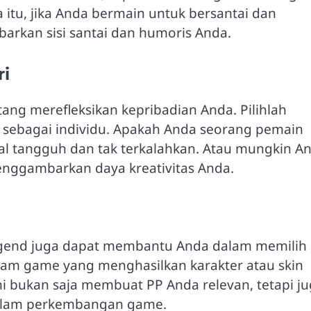
 itu, jika Anda bermain untuk bersantai dan
arkan sisi santai dan humoris Anda.
ri
ang merefleksikan kepribadian Anda. Pilihlah
sebagai individu. Apakah Anda seorang pemain
nal tangguh dan tak terkalahkan. Atau mungkin A
 menggambarkan daya kreativitas Anda.
Legend juga dapat membantu Anda dalam memilih
dalam game yang menghasilkan karakter atau skin
ini bukan saja membuat PP Anda relevan, tetapi j
dalam perkembangan game.