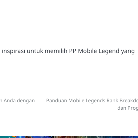
inspirasi untuk memilih PP Mobile Legend yang
nan Anda dengan
Panduan Mobile Legends Rank Break
dan Pro