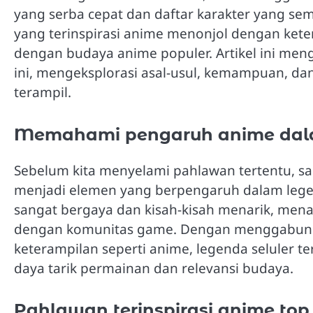
yang serba cepat dan daftar karakter yang se
yang terinspirasi anime menonjol dengan keter
dengan budaya anime populer. Artikel ini men
ini, mengeksplorasi asal-usul, kemampuan, da
terampil.
Memahami pengaruh anime dala
Sebelum kita menyelami pahlawan tertentu, 
menjadi elemen yang berpengaruh dalam legen
sangat bergaya dan kisah-kisah menarik, mena
dengan komunitas game. Dengan menggabungk
keterampilan seperti anime, legenda seluler 
daya tarik permainan dan relevansi budaya.
Pahlawan terinspirasi anime top 