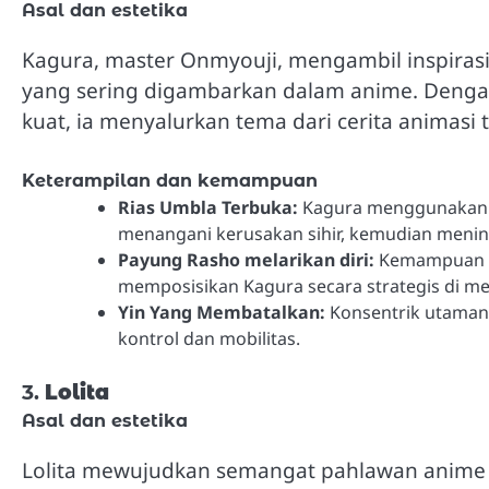
Asal dan estetika
Kagura, master Onmyouji, mengambil inspirasi
yang sering digambarkan dalam anime. Deng
kuat, ia menyalurkan tema dari cerita animasi
Keterampilan dan kemampuan
Rias Umbla Terbuka:
Kagura menggunakan p
menangani kerusakan sihir, kemudian men
Payung Rasho melarikan diri:
Kemampuan in
memposisikan Kagura secara strategis di m
Yin Yang Membatalkan:
Konsentrik utaman
kontrol dan mobilitas.
3.
Lolita
Asal dan estetika
Lolita mewujudkan semangat pahlawan anime 