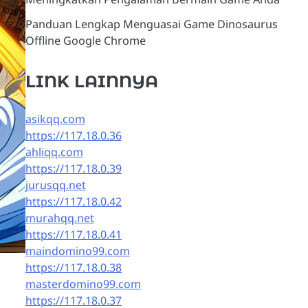
Panduan Lengkap Menguasai Game Dinosaurus
Offline Google Chrome
LINK LAINNYA
asikqq.com
https://117.18.0.36
ahliqq.com
https://117.18.0.39
jurusqq.net
https://117.18.0.42
murahqq.net
https://117.18.0.41
maindomino99.com
https://117.18.0.38
masterdomino99.com
https://117.18.0.37