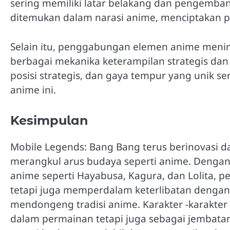
sering memiliki latar belakang dan pengemb
ditemukan dalam narasi anime, menciptakan
Selain itu, penggabungan elemen anime men
berbagai mekanika keterampilan strategis dan 
posisi strategis, dan gaya tempur yang unik s
anime ini.
Kesimpulan
Mobile Legends: Bang Bang terus berinovasi 
merangkul arus budaya seperti anime. Dengan
anime seperti Hayabusa, Kagura, dan Lolita, 
tetapi juga memperdalam keterlibatan denga
mendongeng tradisi anime. Karakter -karakter 
dalam permainan tetapi juga sebagai jemb