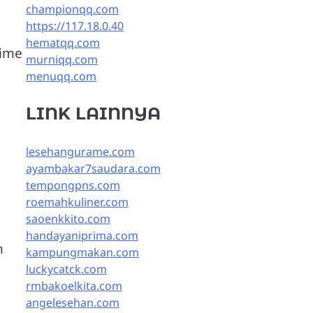
championqq.com
https://117.18.0.40
hematqq.com
nime
murniqq.com
menuqq.com
LINK LAINNYA
lesehangurame.com
ayambakar7saudara.com
tempongpns.com
roemahkuliner.com
saoenkkito.com
handayaniprima.com
n
kampungmakan.com
luckycatck.com
rmbakoelkita.com
angelesehan.com