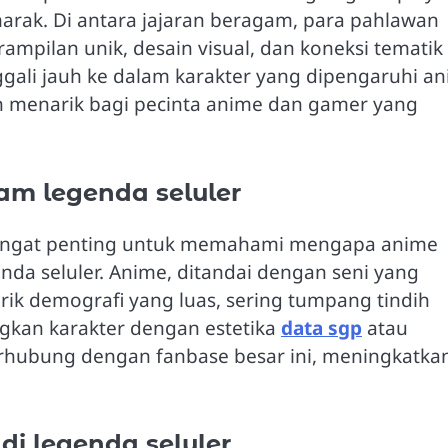
marak. Di antara jajaran beragam, para pahlawan
ampilan unik, desain visual, dan koneksi tematik
ggali jauh ke dalam karakter yang dipengaruhi a
n menarik bagi pecinta anime dan gamer yang
m legenda seluler
sangat penting untuk memahami mengapa anime
da seluler. Anime, ditandai dengan seni yang
rik demografi yang luas, sering tumpang tindih
an karakter dengan estetika
data sgp
atau
terhubung dengan fanbase besar ini, meningkatka
di legenda seluler