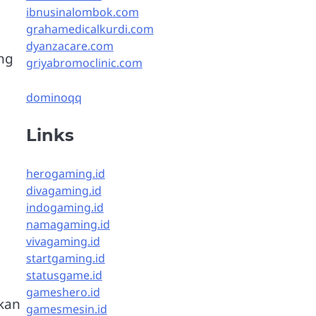
ibnusinalombok.com
grahamedicalkurdi.com
dyanzacare.com
ng
griyabromoclinic.com
dominoqq
Links
herogaming.id
divagaming.id
indogaming.id
namagaming.id
vivagaming.id
startgaming.id
statusgame.id
gameshero.id
kan
gamesmesin.id