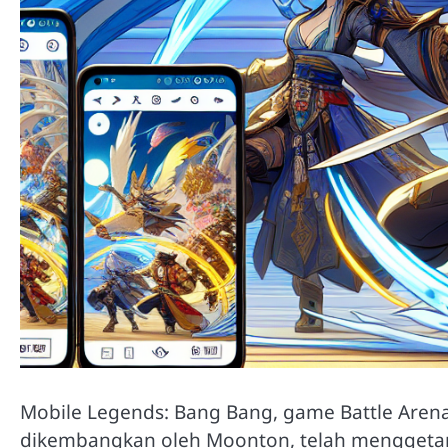
Mobile Legends: Bang Bang, game Battle Aren
dikembangkan oleh Moonton, telah menggetar