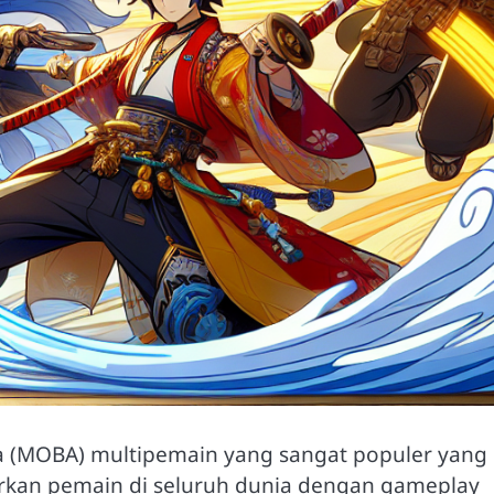
a (MOBA) multipemain yang sangat populer yang
kan pemain di seluruh dunia dengan gameplay