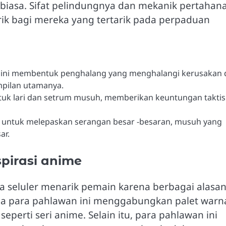
iasa. Sifat pelindungnya dan mekanik pertahan
ik bagi mereka yang tertarik pada perpaduan
 ini membentuk penghalang yang menghalangi kerusakan 
pilan utamanya.
tuk lari dan setrum musuh, memberikan keuntungan taktis
 untuk melepaskan serangan besar -besaran, musuh yang
ar.
pirasi anime
a seluler menarik pemain karena berbagai alasan
na para pahlawan ini menggabungkan palet warn
perti seri anime. Selain itu, para pahlawan ini