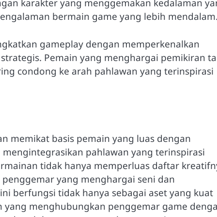
angan karakter yang menggemakan kedalaman ya
 pengalaman bermain game yang lebih mendalam
ingkatkan gameplay dengan memperkenalkan
strategis. Pemain yang menghargai pemikiran tak
ering condong ke arah pahlawan yang terinspirasi
dan memikat basis pemain yang luas dengan
 mengintegrasikan pahlawan yang terinspirasi
permainan tidak hanya memperluas daftar kreatifn
n penggemar yang menghargai seni dan
ini berfungsi tidak hanya sebagai aset yang kuat
atan yang menghubungkan penggemar game deng