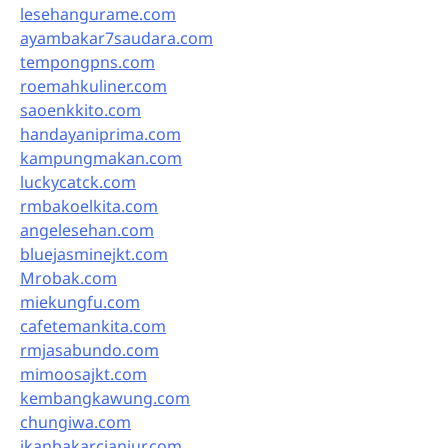
lesehangurame.com
ayambakar7saudara.com
tempongpns.com
roemahkuliner.com
saoenkkito.com
handayaniprima.com
kampungmakan.com
luckycatck.com
rmbakoelkita.com
angelesehan.com
bluejasminejkt.com
Mrobak.com
miekungfu.com
cafetemankita.com
rmjasabundo.com
mimoosajkt.com
kembangkawung.com
chungiwa.com
ikanbakarcianjur.com