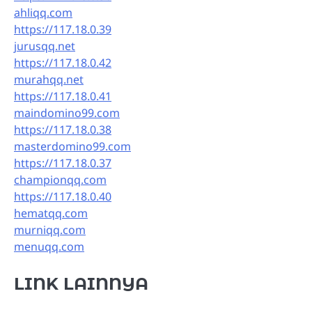
ahliqq.com
https://117.18.0.39
jurusqq.net
https://117.18.0.42
murahqq.net
https://117.18.0.41
maindomino99.com
https://117.18.0.38
masterdomino99.com
https://117.18.0.37
championqq.com
https://117.18.0.40
hematqq.com
murniqq.com
menuqq.com
LINK LAINNYA