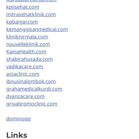
kpjisehat.com
mitrasehatklinik.com
kpbanjar.com
kemanggisanmedical.com
kliniknirmala.com
nouvelleklinik.com
KainaHealth.com
shabirahusada.com
yadikacare.com
astaclinic.com
ibnusinalombok.com
grahamedicalkurdi.com
dyanzacare.com
griyabromoclinic.com
dominoqq
Links