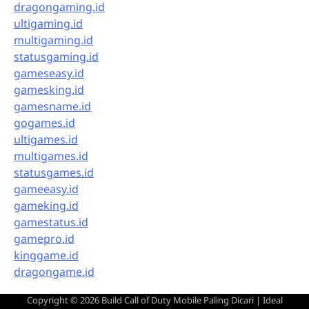
dragongaming.id
ultigaming.id
multigaming.id
statusgaming.id
gameseasy.id
gamesking.id
gamesname.id
gogames.id
ultigames.id
multigames.id
statusgames.id
gameeasy.id
gameking.id
gamestatus.id
gamepro.id
kinggame.id
dragongame.id
Copyright © 2026
Build Call of Duty Mobile Paling Dicari
| Ideal