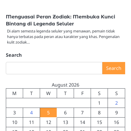
Menguasai Peran Zodiak: Membuka Kunci
Bintang di Legenda Seluler
Di alam semesta legenda seluler yang menawan, pemain tidak
hanya terbatas pada peran atau karakter yang khas. Pengenalan
kulit zodiak…
Search
Search
August 2026
M
T
W
T
F
S
S
1
2
3
4
5
6
7
8
9
10
11
12
13
14
15
16