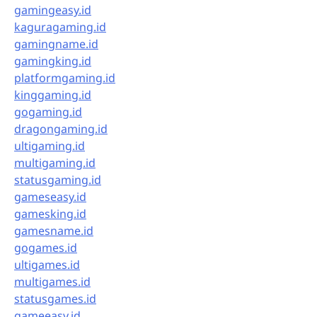
gamingeasy.id
kaguragaming.id
gamingname.id
gamingking.id
platformgaming.id
kinggaming.id
gogaming.id
dragongaming.id
ultigaming.id
multigaming.id
statusgaming.id
gameseasy.id
gamesking.id
gamesname.id
gogames.id
ultigames.id
multigames.id
statusgames.id
gameeasy.id