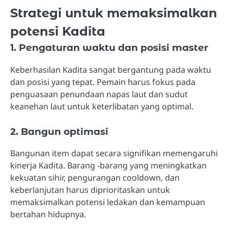
Strategi untuk memaksimalkan
potensi Kadita
1. Pengaturan waktu dan posisi master
Keberhasilan Kadita sangat bergantung pada waktu
dan posisi yang tepat. Pemain harus fokus pada
penguasaan penundaan napas laut dan sudut
keanehan laut untuk keterlibatan yang optimal.
2. Bangun optimasi
Bangunan item dapat secara signifikan memengaruhi
kinerja Kadita. Barang -barang yang meningkatkan
kekuatan sihir, pengurangan cooldown, dan
keberlanjutan harus diprioritaskan untuk
memaksimalkan potensi ledakan dan kemampuan
bertahan hidupnya.