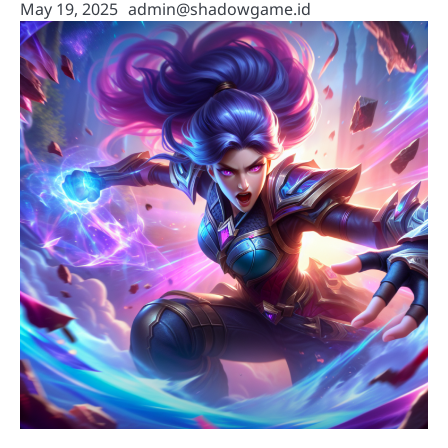
May 19, 2025
admin@shadowgame.id