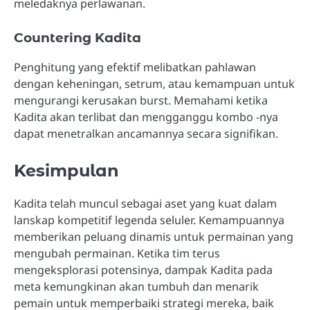
meledaknya perlawanan.
Countering Kadita
Penghitung yang efektif melibatkan pahlawan
dengan keheningan, setrum, atau kemampuan untuk
mengurangi kerusakan burst. Memahami ketika
Kadita akan terlibat dan mengganggu kombo -nya
dapat menetralkan ancamannya secara signifikan.
Kesimpulan
Kadita telah muncul sebagai aset yang kuat dalam
lanskap kompetitif legenda seluler. Kemampuannya
memberikan peluang dinamis untuk permainan yang
mengubah permainan. Ketika tim terus
mengeksplorasi potensinya, dampak Kadita pada
meta kemungkinan akan tumbuh dan menarik
pemain untuk memperbaiki strategi mereka, baik