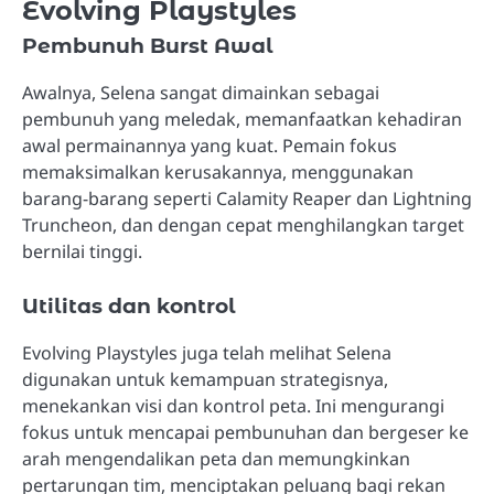
Evolving Playstyles
Pembunuh Burst Awal
Awalnya, Selena sangat dimainkan sebagai
pembunuh yang meledak, memanfaatkan kehadiran
awal permainannya yang kuat. Pemain fokus
memaksimalkan kerusakannya, menggunakan
barang-barang seperti Calamity Reaper dan Lightning
Truncheon, dan dengan cepat menghilangkan target
bernilai tinggi.
Utilitas dan kontrol
Evolving Playstyles juga telah melihat Selena
digunakan untuk kemampuan strategisnya,
menekankan visi dan kontrol peta. Ini mengurangi
fokus untuk mencapai pembunuhan dan bergeser ke
arah mengendalikan peta dan memungkinkan
pertarungan tim, menciptakan peluang bagi rekan