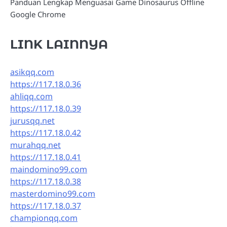
Panduan Lengkap Menguasai Game Dinosaurus Offline
Google Chrome
LINK LAINNYA
asikqq.com
https://117.18.0.36
ahliqq.com
https://117.18.0.39
jurusqq.net
https://117.18.0.42
murahqq.net
https://117.18.0.41
maindomino99.com
https://117.18.0.38
masterdomino99.com
https://117.18.0.37
championqq.com