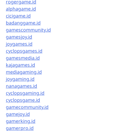
rogergame.id
alphagame.id
cicigame.id
badanggame.id
gamescommunity.id
gamesjoy.id
joygames.id
cyclopsgames.id
gamesmedia.id
kajagames.id
mediagaming.id
joygaming.id
nanagames.id
cyclopsgaming.id
cyclopsgame.id
gamecommunity.id
gamejoy.id
gamerking.id
gamerpro.id