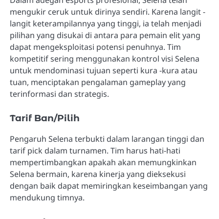
mengukir ceruk untuk dirinya sendiri. Karena langit -
langit keterampilannya yang tinggi, ia telah menjadi
pilihan yang disukai di antara para pemain elit yang
dapat mengeksploitasi potensi penuhnya. Tim
kompetitif sering menggunakan kontrol visi Selena
untuk mendominasi tujuan seperti kura -kura atau
tuan, menciptakan pengalaman gameplay yang
terinformasi dan strategis.
Tarif Ban/Pilih
Pengaruh Selena terbukti dalam larangan tinggi dan
tarif pick dalam turnamen. Tim harus hati-hati
mempertimbangkan apakah akan memungkinkan
Selena bermain, karena kinerja yang dieksekusi
dengan baik dapat memiringkan keseimbangan yang
mendukung timnya.