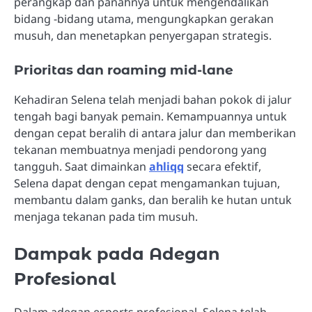
perangkap dan panahnya untuk mengendalikan
bidang -bidang utama, mengungkapkan gerakan
musuh, dan menetapkan penyergapan strategis.
Prioritas dan roaming mid-lane
Kehadiran Selena telah menjadi bahan pokok di jalur
tengah bagi banyak pemain. Kemampuannya untuk
dengan cepat beralih di antara jalur dan memberikan
tekanan membuatnya menjadi pendorong yang
tangguh. Saat dimainkan
ahliqq
secara efektif,
Selena dapat dengan cepat mengamankan tujuan,
membantu dalam ganks, dan beralih ke hutan untuk
menjaga tekanan pada tim musuh.
Dampak pada Adegan
Profesional
Dalam adegan esports profesional, Selena telah