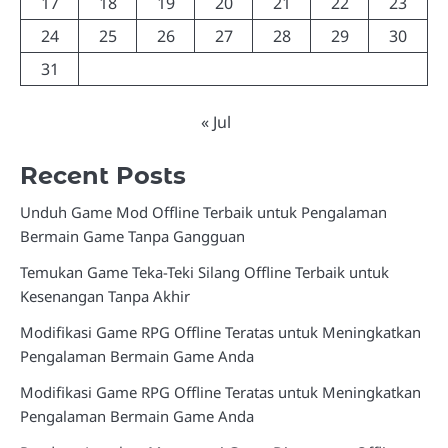
17
18
19
20
21
22
23
24
25
26
27
28
29
30
31
« Jul
Recent Posts
Unduh Game Mod Offline Terbaik untuk Pengalaman
Bermain Game Tanpa Gangguan
Temukan Game Teka-Teki Silang Offline Terbaik untuk
Kesenangan Tanpa Akhir
Modifikasi Game RPG Offline Teratas untuk Meningkatkan
Pengalaman Bermain Game Anda
Modifikasi Game RPG Offline Teratas untuk Meningkatkan
Pengalaman Bermain Game Anda