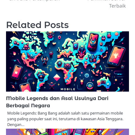
Terbaik
Related Posts
Mobile Legends dan Asal Usulnya Dari
Berbagai Negara
Mobile Legends: Bang Bang adalah salah satu permainan mobile
yang paling populer saat ini, terutama di kawasan Asia Tenggara.
Dengan…