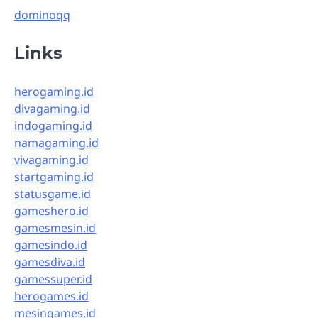
dominoqq
Links
herogaming.id
divagaming.id
indogaming.id
namagaming.id
vivagaming.id
startgaming.id
statusgame.id
gameshero.id
gamesmesin.id
gamesindo.id
gamesdiva.id
gamessuper.id
herogames.id
mesingames.id