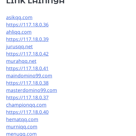
LINK LAINNYA
asikqq.com
https://117.18.0.36
ahliqq.com
https://117.18.0.39
jurusqq.net
https://117.18.0.42
murahqq.net
https://117.18.0.41
maindomino99.com
https://117.18.0.38
masterdomino99.com
https://117.18.0.37
championqq.com
https://117.18.0.40
hematqq.com
murniqq.com
menuqq.com