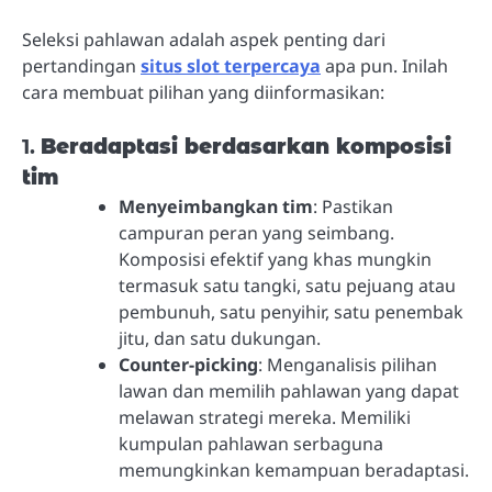
Seleksi pahlawan adalah aspek penting dari
pertandingan
situs slot terpercaya
apa pun. Inilah
cara membuat pilihan yang diinformasikan:
1.
Beradaptasi berdasarkan komposisi
tim
Menyeimbangkan tim
: Pastikan
campuran peran yang seimbang.
Komposisi efektif yang khas mungkin
termasuk satu tangki, satu pejuang atau
pembunuh, satu penyihir, satu penembak
jitu, dan satu dukungan.
Counter-picking
: Menganalisis pilihan
lawan dan memilih pahlawan yang dapat
melawan strategi mereka. Memiliki
kumpulan pahlawan serbaguna
memungkinkan kemampuan beradaptasi.