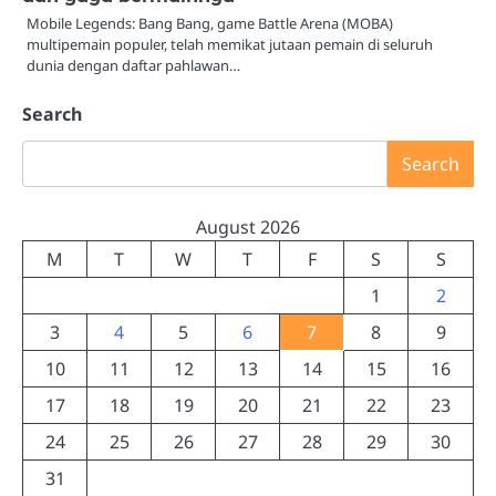
Mobile Legends: Bang Bang, game Battle Arena (MOBA)
multipemain populer, telah memikat jutaan pemain di seluruh
dunia dengan daftar pahlawan…
Search
Search
August 2026
M
T
W
T
F
S
S
1
2
3
4
5
6
7
8
9
10
11
12
13
14
15
16
17
18
19
20
21
22
23
24
25
26
27
28
29
30
31