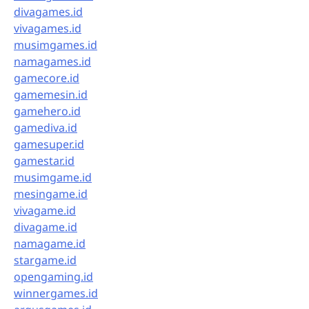
divagames.id
vivagames.id
musimgames.id
namagames.id
gamecore.id
gamemesin.id
gamehero.id
gamediva.id
gamesuper.id
gamestar.id
musimgame.id
mesingame.id
vivagame.id
divagame.id
namagame.id
stargame.id
opengaming.id
winnergames.id