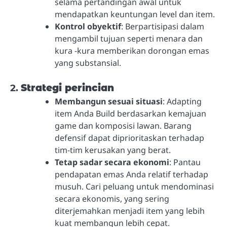
selama pertandingan awal untuk
mendapatkan keuntungan level dan item.
Kontrol obyektif
: Berpartisipasi dalam
mengambil tujuan seperti menara dan
kura -kura memberikan dorongan emas
yang substansial.
2.
Strategi perincian
Membangun sesuai situasi
: Adapting
item Anda Build berdasarkan kemajuan
game dan komposisi lawan. Barang
defensif dapat diprioritaskan terhadap
tim-tim kerusakan yang berat.
Tetap sadar secara ekonomi
: Pantau
pendapatan emas Anda relatif terhadap
musuh. Cari peluang untuk mendominasi
secara ekonomis, yang sering
diterjemahkan menjadi item yang lebih
kuat membangun lebih cepat.