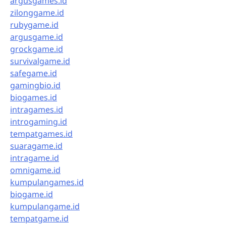
argusgames.id
zilonggame.id
rubygame.id
argusgame.id
grockgame.id
survivalgame.id
safegame.id
gamingbio.id
biogames.id
intragames.id
introgaming.id
tempatgames.id
suaragame.id
intragame.id
omnigame.id
kumpulangames.id
biogame.id
kumpulangame.id
tempatgame.id