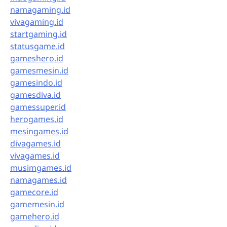
namagaming.id
vivagaming.id
startgaming.id
statusgame.id
gameshero.id
gamesmesin.id
gamesindo.id
gamesdiva.id
gamessuper.id
herogames.id
mesingames.id
divagames.id
vivagames.id
musimgames.id
namagames.id
gamecore.id
gamemesin.id
gamehero.id