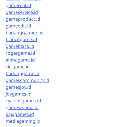
gamereal.id
gameservice.id
gameproduct.id
gameedit.id
badanggaming.id
francogame.id
gameblack.id
rogergame.id
alphagame.id
cicigame.id
badanggame.id
gamescommunity.id
gamesjoy.id
joygames.id
cyclopsgames.id
gamesmedia.id
kajagames.id
mediagaming.id