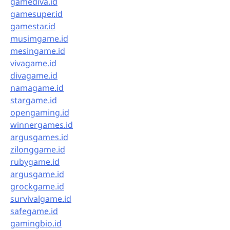
gamediva.id
gamesuper.id
gamestar.id
musimgame.id
mesingame.id
vivagame.id
divagame.id
namagame.id
stargame.id
opengaming.id
winnergames.id
argusgames.id
zilonggame.id
rubygame.id
argusgame.id
grockgame.id
survivalgame.id
safegame.id
gamingbio.id