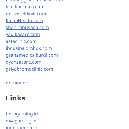
kliniknirmala.com
nouvelleklinik.com
KainaHealth.com
shabirahusada.com
yadikacare.com
astaclinic.com
ibnusinalombok.com
grahamedicalkurdi.com
dyanzacare.com
griyabromoclinic.com
dominoqq
Links
herogaming.id
divagaming.id
indogaming.id