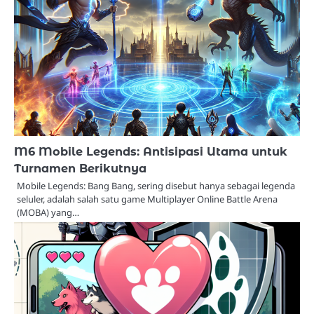
M6 Mobile Legends: Antisipasi Utama untuk
Turnamen Berikutnya
Mobile Legends: Bang Bang, sering disebut hanya sebagai legenda
seluler, adalah salah satu game Multiplayer Online Battle Arena
(MOBA) yang…