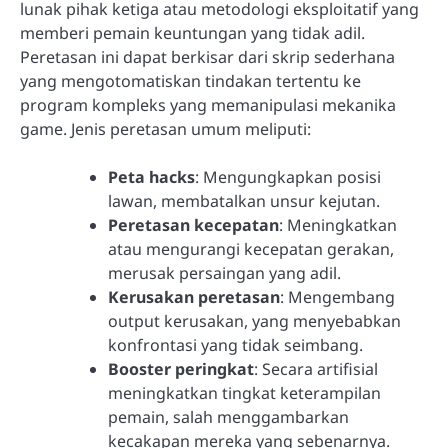
lunak pihak ketiga atau metodologi eksploitatif yang
memberi pemain keuntungan yang tidak adil.
Peretasan ini dapat berkisar dari skrip sederhana
yang mengotomatiskan tindakan tertentu ke
program kompleks yang memanipulasi mekanika
game. Jenis peretasan umum meliputi:
Peta hacks
: Mengungkapkan posisi
lawan, membatalkan unsur kejutan.
Peretasan kecepatan
: Meningkatkan
atau mengurangi kecepatan gerakan,
merusak persaingan yang adil.
Kerusakan peretasan
: Mengembang
output kerusakan, yang menyebabkan
konfrontasi yang tidak seimbang.
Booster peringkat
: Secara artifisial
meningkatkan tingkat keterampilan
pemain, salah menggambarkan
kecakapan mereka yang sebenarnya.