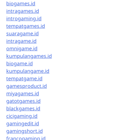
biogames.id
intragames.id
introgaming.id
tempatgames.id
suaragame.id
intragame.id
omnigame.id
kumpulangames.id
biogame.id
kumpulangame.id
tempatgame.id
gamesproduct.id
miyagames.id
gatotgames.id
blackgames.id
cicigaming.id
gamingedit.id
gamingshort.id
francogaming.id