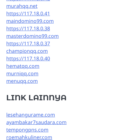
murahqq.net
https://117.18.0.41
maindomino99.com
https://117.18.0.38
masterdomino99.com
https://117.18.0.37
championqq.com
https://117.18.0.40
hematqq.com
murniqq.com
menuqq.com
LINK LAINNYA
lesehangurame.com
ayambakar7saudara.com
tempongpns.com
roemahkuliner.com