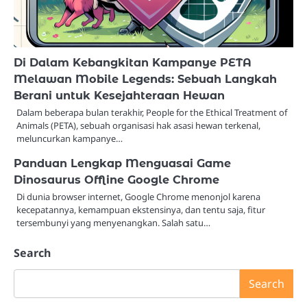
Di Dalam Kebangkitan Kampanye PETA
Melawan Mobile Legends: Sebuah Langkah
Berani untuk Kesejahteraan Hewan
Dalam beberapa bulan terakhir, People for the Ethical Treatment of
Animals (PETA), sebuah organisasi hak asasi hewan terkenal,
meluncurkan kampanye…
Panduan Lengkap Menguasai Game
Dinosaurus Offline Google Chrome
Di dunia browser internet, Google Chrome menonjol karena
kecepatannya, kemampuan ekstensinya, dan tentu saja, fitur
tersembunyi yang menyenangkan. Salah satu…
Search
Search