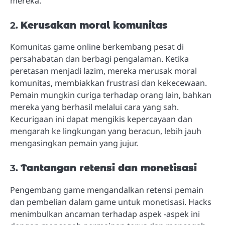
mereka.
2.
Kerusakan moral komunitas
Komunitas game online berkembang pesat di
persahabatan dan berbagi pengalaman. Ketika
peretasan menjadi lazim, mereka merusak moral
komunitas, membiakkan frustrasi dan kekecewaan.
Pemain mungkin curiga terhadap orang lain, bahkan
mereka yang berhasil melalui cara yang sah.
Kecurigaan ini dapat mengikis kepercayaan dan
mengarah ke lingkungan yang beracun, lebih jauh
mengasingkan pemain yang jujur.
3.
Tantangan retensi dan monetisasi
Pengembang game mengandalkan retensi pemain
dan pembelian dalam game untuk monetisasi. Hacks
menimbulkan ancaman terhadap aspek -aspek ini