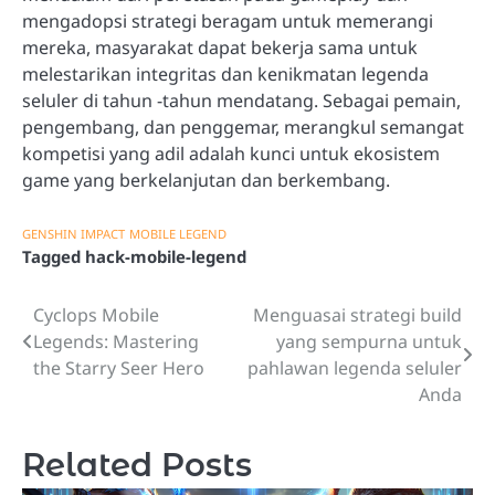
mengadopsi strategi beragam untuk memerangi
mereka, masyarakat dapat bekerja sama untuk
melestarikan integritas dan kenikmatan legenda
seluler di tahun -tahun mendatang. Sebagai pemain,
pengembang, dan penggemar, merangkul semangat
kompetisi yang adil adalah kunci untuk ekosistem
game yang berkelanjutan dan berkembang.
GENSHIN IMPACT
MOBILE LEGEND
Tagged
hack-mobile-legend
Cyclops Mobile
Menguasai strategi build
Post
Legends: Mastering
yang sempurna untuk
navigation
the Starry Seer Hero
pahlawan legenda seluler
Anda
Related Posts