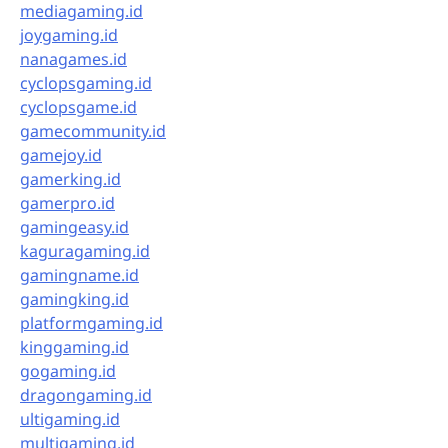
mediagaming.id
joygaming.id
nanagames.id
cyclopsgaming.id
cyclopsgame.id
gamecommunity.id
gamejoy.id
gamerking.id
gamerpro.id
gamingeasy.id
kaguragaming.id
gamingname.id
gamingking.id
platformgaming.id
kinggaming.id
gogaming.id
dragongaming.id
ultigaming.id
multigaming.id