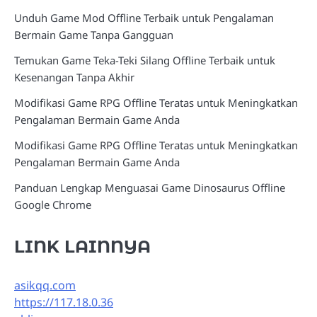
Unduh Game Mod Offline Terbaik untuk Pengalaman
Bermain Game Tanpa Gangguan
Temukan Game Teka-Teki Silang Offline Terbaik untuk
Kesenangan Tanpa Akhir
Modifikasi Game RPG Offline Teratas untuk Meningkatkan
Pengalaman Bermain Game Anda
Modifikasi Game RPG Offline Teratas untuk Meningkatkan
Pengalaman Bermain Game Anda
Panduan Lengkap Menguasai Game Dinosaurus Offline
Google Chrome
LINK LAINNYA
asikqq.com
https://117.18.0.36