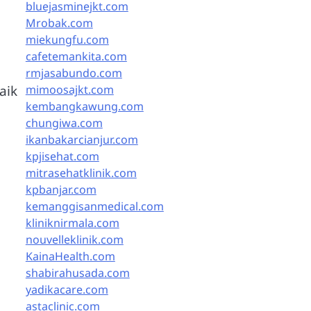
bluejasminejkt.com
Mrobak.com
miekungfu.com
cafetemankita.com
rmjasabundo.com
aik
mimoosajkt.com
kembangkawung.com
chungiwa.com
ikanbakarcianjur.com
kpjisehat.com
mitrasehatklinik.com
kpbanjar.com
kemanggisanmedical.com
kliniknirmala.com
nouvelleklinik.com
KainaHealth.com
shabirahusada.com
yadikacare.com
astaclinic.com