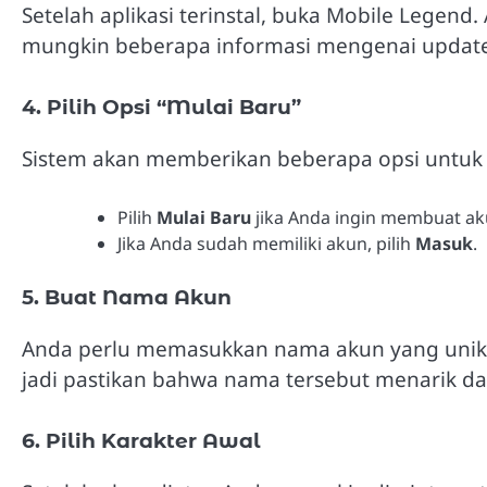
Setelah aplikasi terinstal, buka Mobile Lege
mungkin beberapa informasi mengenai update
4. Pilih Opsi “Mulai Baru”
Sistem akan memberikan beberapa opsi untuk
Pilih
Mulai Baru
jika Anda ingin membuat aku
Jika Anda sudah memiliki akun, pilih
Masuk
.
5. Buat Nama Akun
Anda perlu memasukkan nama akun yang unik. 
jadi pastikan bahwa nama tersebut menarik da
6. Pilih Karakter Awal