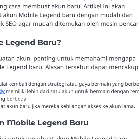
g cara membuat akun baru. Artikel ini akan
 akun Mobile Legend baru dengan mudah dan
 untuk SEO agar mudah ditemukan oleh mesin pencari
 Legend Baru?
buatan akun, penting untuk memahami mengapa
e Legend baru. Alasan tersebut dapat mencakup
i kembali dengan strategi atau gaya bermain yang berbe
dy
memiliki lebih dari satu akun untuk bermain dengan te
ng berbeda.
 akun baru jika mereka kehilangan akses ke akun lama.
 Mobile Legend Baru
 ini untuk membuat akun Mobile Legend baru