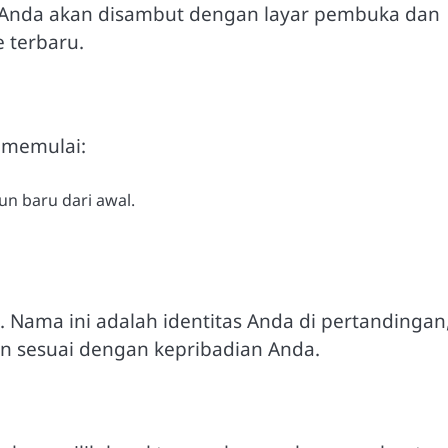
nd. Anda akan disambut dengan layar pembuka dan
 terbaru.
 memulai:
n baru dari awal.
Nama ini adalah identitas Anda di pertandingan
n sesuai dengan kepribadian Anda.