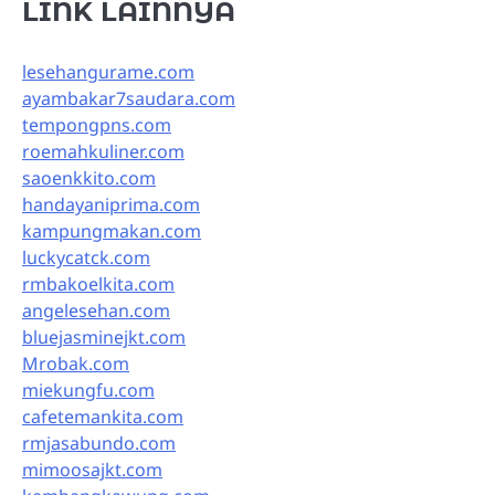
LINK LAINNYA
lesehangurame.com
ayambakar7saudara.com
tempongpns.com
roemahkuliner.com
saoenkkito.com
handayaniprima.com
kampungmakan.com
luckycatck.com
rmbakoelkita.com
angelesehan.com
bluejasminejkt.com
Mrobak.com
miekungfu.com
cafetemankita.com
rmjasabundo.com
mimoosajkt.com