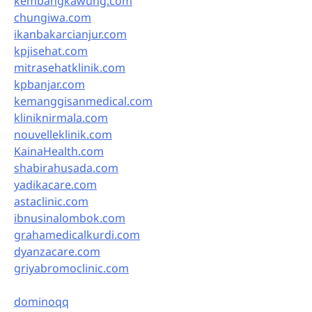
kembangkawung.com
chungiwa.com
ikanbakarcianjur.com
kpjisehat.com
mitrasehatklinik.com
kpbanjar.com
kemanggisanmedical.com
kliniknirmala.com
nouvelleklinik.com
KainaHealth.com
shabirahusada.com
yadikacare.com
astaclinic.com
ibnusinalombok.com
grahamedicalkurdi.com
dyanzacare.com
griyabromoclinic.com
dominoqq