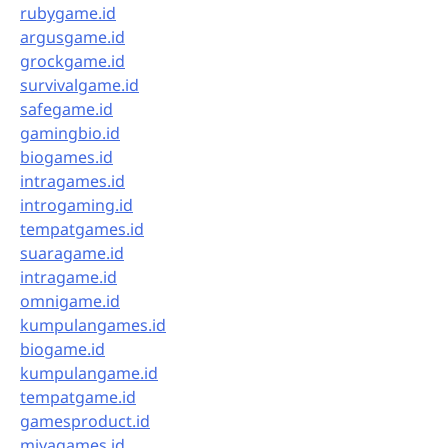
rubygame.id
argusgame.id
grockgame.id
survivalgame.id
safegame.id
gamingbio.id
biogames.id
intragames.id
introgaming.id
tempatgames.id
suaragame.id
intragame.id
omnigame.id
kumpulangames.id
biogame.id
kumpulangame.id
tempatgame.id
gamesproduct.id
miyagames.id