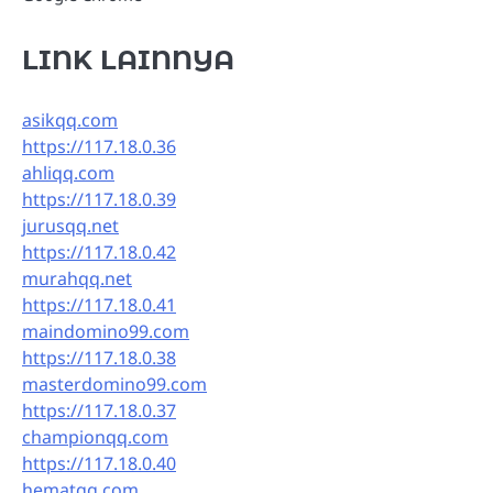
LINK LAINNYA
asikqq.com
https://117.18.0.36
ahliqq.com
https://117.18.0.39
jurusqq.net
https://117.18.0.42
murahqq.net
https://117.18.0.41
maindomino99.com
https://117.18.0.38
masterdomino99.com
https://117.18.0.37
championqq.com
https://117.18.0.40
hematqq.com