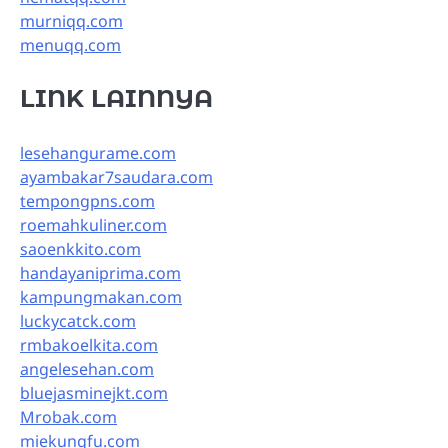
murniqq.com
menuqq.com
LINK LAINNYA
lesehangurame.com
ayambakar7saudara.com
tempongpns.com
roemahkuliner.com
saoenkkito.com
handayaniprima.com
kampungmakan.com
luckycatck.com
rmbakoelkita.com
angelesehan.com
bluejasminejkt.com
Mrobak.com
miekungfu.com