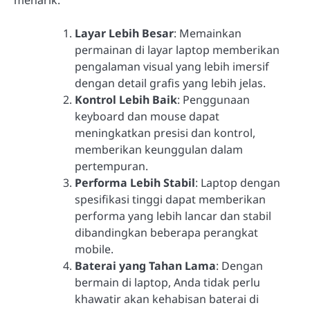
Layar Lebih Besar
: Memainkan
permainan di layar laptop memberikan
pengalaman visual yang lebih imersif
dengan detail grafis yang lebih jelas.
Kontrol Lebih Baik
: Penggunaan
keyboard dan mouse dapat
meningkatkan presisi dan kontrol,
memberikan keunggulan dalam
pertempuran.
Performa Lebih Stabil
: Laptop dengan
spesifikasi tinggi dapat memberikan
performa yang lebih lancar dan stabil
dibandingkan beberapa perangkat
mobile.
Baterai yang Tahan Lama
: Dengan
bermain di laptop, Anda tidak perlu
khawatir akan kehabisan baterai di