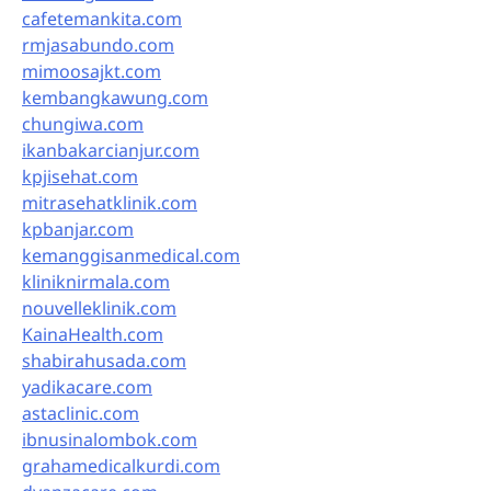
cafetemankita.com
rmjasabundo.com
mimoosajkt.com
kembangkawung.com
chungiwa.com
ikanbakarcianjur.com
kpjisehat.com
mitrasehatklinik.com
kpbanjar.com
kemanggisanmedical.com
kliniknirmala.com
nouvelleklinik.com
KainaHealth.com
shabirahusada.com
yadikacare.com
astaclinic.com
ibnusinalombok.com
grahamedicalkurdi.com