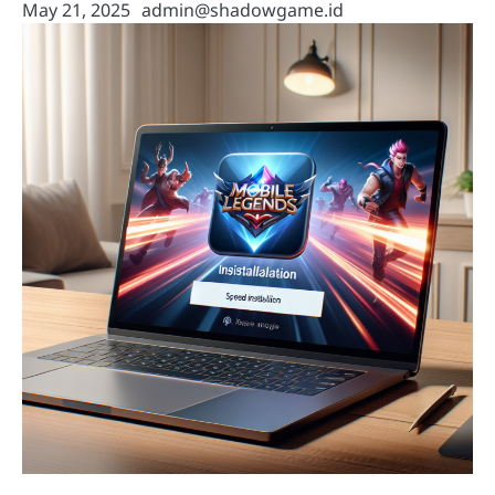
May 21, 2025
admin@shadowgame.id