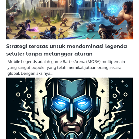
Strategi teratas untuk mendominasi legenda
seluler tanpa melanggar aturan
Mobile Legends adalah game Battle Arena (MOBA) multipemain
yang sangat populer yang telah memikat jutaan orang secara
global. Dengan aksinya…