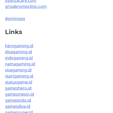
dyanzacare.com
griyabromoclinic.com
dominoqq
Links
herogaming.id
divagaming.id
indogaming.id
namagaming.id
vivagaming.id
startgaming.id
statusgame.id
gameshero.id
gamesmesin.id
gamesindo.id
gamesdiva.id
gamessuper.id