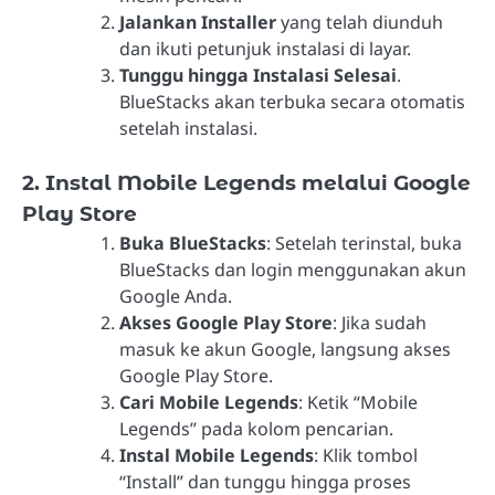
Jalankan Installer
yang telah diunduh
dan ikuti petunjuk instalasi di layar.
Tunggu hingga Instalasi Selesai
.
BlueStacks akan terbuka secara otomatis
setelah instalasi.
2. Instal Mobile Legends melalui Google
Play Store
Buka BlueStacks
: Setelah terinstal, buka
BlueStacks dan login menggunakan akun
Google Anda.
Akses Google Play Store
: Jika sudah
masuk ke akun Google, langsung akses
Google Play Store.
Cari Mobile Legends
: Ketik “Mobile
Legends” pada kolom pencarian.
Instal Mobile Legends
: Klik tombol
“Install” dan tunggu hingga proses