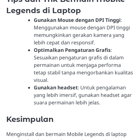
Legends di Laptop
Gunakan Mouse dengan DPI Tinggi
:
Menggunakan mouse dengan DPI tinggi
memungkinkan gerakan kamera yang
lebih cepat dan responsif.
Optimalkan Pengaturan Grafis
:
Sesuaikan pengaturan grafis di dalam
permainan untuk menjaga performa
tetap stabil tanpa mengorbankan kualitas
visual.
Gunakan headset
: Untuk pengalaman
yang lebih imersif, gunakan headset agar
suara permainan lebih jelas.
Kesimpulan
Menginstall dan bermain Mobile Legends di laptop