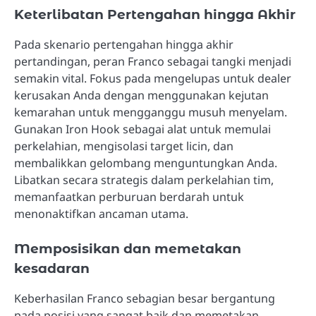
Keterlibatan Pertengahan hingga Akhir
Pada skenario pertengahan hingga akhir
pertandingan, peran Franco sebagai tangki menjadi
semakin vital. Fokus pada mengelupas untuk dealer
kerusakan Anda dengan menggunakan kejutan
kemarahan untuk mengganggu musuh menyelam.
Gunakan Iron Hook sebagai alat untuk memulai
perkelahian, mengisolasi target licin, dan
membalikkan gelombang menguntungkan Anda.
Libatkan secara strategis dalam perkelahian tim,
memanfaatkan perburuan berdarah untuk
menonaktifkan ancaman utama.
Memposisikan dan memetakan
kesadaran
Keberhasilan Franco sebagian besar bergantung
pada posisi yang sangat baik dan memetakan