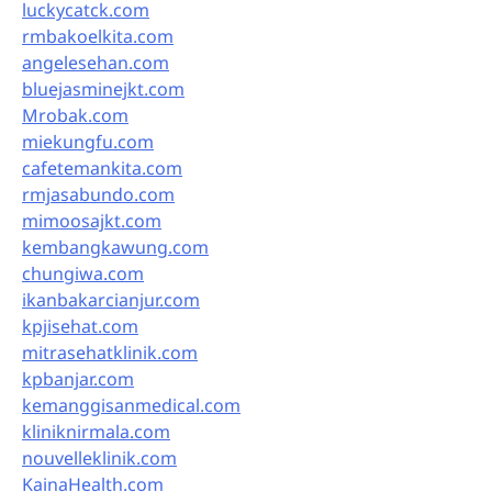
luckycatck.com
rmbakoelkita.com
angelesehan.com
bluejasminejkt.com
Mrobak.com
miekungfu.com
cafetemankita.com
rmjasabundo.com
mimoosajkt.com
kembangkawung.com
chungiwa.com
ikanbakarcianjur.com
kpjisehat.com
mitrasehatklinik.com
kpbanjar.com
kemanggisanmedical.com
kliniknirmala.com
nouvelleklinik.com
KainaHealth.com