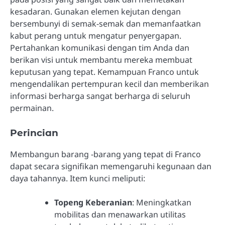
kesadaran. Gunakan elemen kejutan dengan
bersembunyi di semak-semak dan memanfaatkan
kabut perang untuk mengatur penyergapan.
Pertahankan komunikasi dengan tim Anda dan
berikan visi untuk membantu mereka membuat
keputusan yang tepat. Kemampuan Franco untuk
mengendalikan pertempuran kecil dan memberikan
informasi berharga sangat berharga di seluruh
permainan.
Perincian
Membangun barang -barang yang tepat di Franco
dapat secara signifikan memengaruhi kegunaan dan
daya tahannya. Item kunci meliputi:
Topeng Keberanian
: Meningkatkan
mobilitas dan menawarkan utilitas