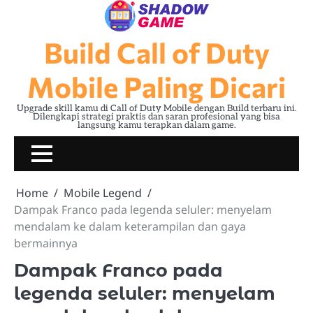
Skip
to
content
Build Call of Duty
Mobile Paling Dicari
Upgrade skill kamu di Call of Duty Mobile dengan Build terbaru ini.
Dilengkapi strategi praktis dan saran profesional yang bisa
langsung kamu terapkan dalam game.
Home
Mobile Legend
Dampak Franco pada legenda seluler: menyelam
mendalam ke dalam keterampilan dan gaya
bermainnya
Dampak Franco pada
legenda seluler: menyelam