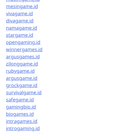
mesingame.id
vivagame.id
divagame.id
namagame.id
stargame.id
opengaming.id
winnergames.id
argusgames.id
zilonggame.id
rubygame.id
argusgame.id
grockgame.id
survivalgame.id
safegame.id
gamingbio.id
biogames.id
intragames.id
introgaming.id