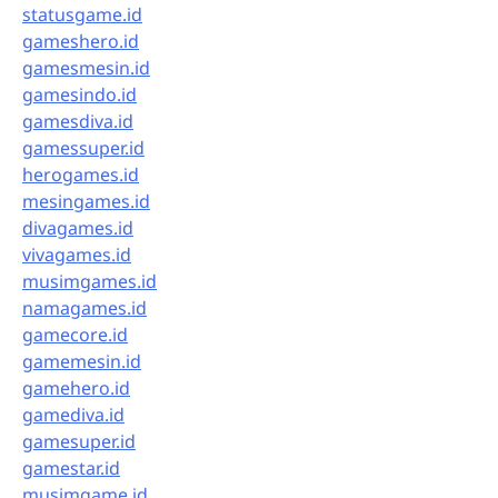
statusgame.id
gameshero.id
gamesmesin.id
gamesindo.id
gamesdiva.id
gamessuper.id
herogames.id
mesingames.id
divagames.id
vivagames.id
musimgames.id
namagames.id
gamecore.id
gamemesin.id
gamehero.id
gamediva.id
gamesuper.id
gamestar.id
musimgame.id