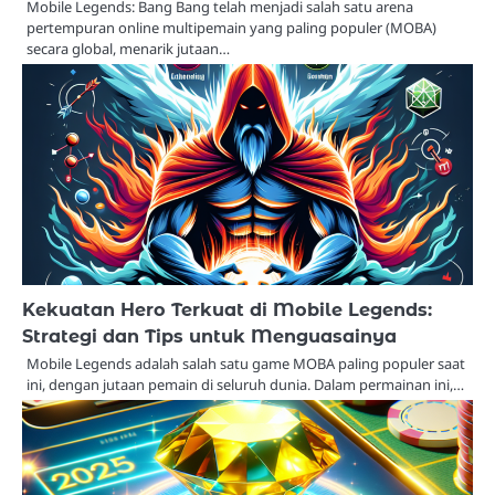
Mobile Legends: Bang Bang telah menjadi salah satu arena
pertempuran online multipemain yang paling populer (MOBA)
secara global, menarik jutaan…
Kekuatan Hero Terkuat di Mobile Legends:
Strategi dan Tips untuk Menguasainya
Mobile Legends adalah salah satu game MOBA paling populer saat
ini, dengan jutaan pemain di seluruh dunia. Dalam permainan ini,…