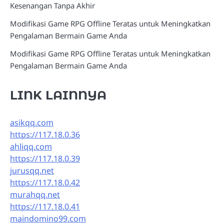
Kesenangan Tanpa Akhir
Modifikasi Game RPG Offline Teratas untuk Meningkatkan
Pengalaman Bermain Game Anda
Modifikasi Game RPG Offline Teratas untuk Meningkatkan
Pengalaman Bermain Game Anda
LINK LAINNYA
asikqq.com
https://117.18.0.36
ahliqq.com
https://117.18.0.39
jurusqq.net
https://117.18.0.42
murahqq.net
https://117.18.0.41
maindomino99.com