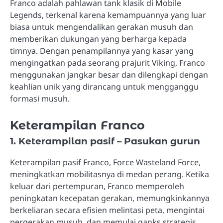
Franco adalah pahlawan tank klasik di Mobile
Legends, terkenal karena kemampuannya yang luar
biasa untuk mengendalikan gerakan musuh dan
memberikan dukungan yang berharga kepada
timnya. Dengan penampilannya yang kasar yang
mengingatkan pada seorang prajurit Viking, Franco
menggunakan jangkar besar dan dilengkapi dengan
keahlian unik yang dirancang untuk mengganggu
formasi musuh.
Keterampilan Franco
1. Keterampilan pasif – Pasukan gurun
Keterampilan pasif Franco, Force Wasteland Force,
meningkatkan mobilitasnya di medan perang. Ketika
keluar dari pertempuran, Franco memperoleh
peningkatan kecepatan gerakan, memungkinkannya
berkeliaran secara efisien melintasi peta, mengintai
pergerakan musuh, dan memulai ganks strategis.