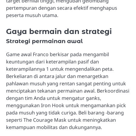
target bernilai tinggi, mengubah gelombang
pertempuran dengan secara efektif menghapus
peserta musuh utama.
Gaya bermain dan strategi
Strategi permainan awal
Game awal Franco berkisar pada mengambil
keuntungan dari keterampilan pasif dan
keterampilannya 1 untuk mengendalikan peta.
Berkeliaran di antara jalur dan menargetkan
pahlawan musuh yang rentan sangat penting untuk
menciptakan tekanan permainan awal. Berkoordinasi
dengan tim Anda untuk mengatur ganks,
menggunakan Iron Hook untuk mengamankan pick
pada musuh yang tidak curiga. Beli barang -barang
seperti The Courage Mask untuk meningkatkan
kemampuan mobilitas dan dukungannya.