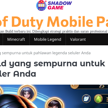
of Duty Mobile P
an Build terbaru ini. Dilengkapi strategi praktis dan saran profesion
Minecraft
Mobile Legend
Valorant
ng sempurna untuk pahlawan legenda seluler Anda
ild yang sempurna untuk
ler Anda