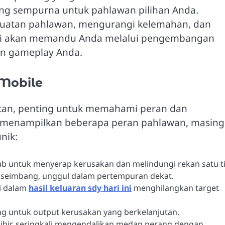
ang sempurna untuk pahlawan pilihan Anda.
kuatan pahlawan, mengurangi kelemahan, dan
ni akan memandu Anda melalui pengembangan
an gameplay Anda.
Mobile
tan, penting untuk memahami peran dan
ini menampilkan beberapa peran pahlawan, masing
nik:
wab untuk menyerap kerusakan dan melindungi rekan satu t
 seimbang, unggul dalam pertempuran dekat.
si dalam
hasil keluaran sdy hari ini
menghilangkan target
ing untuk output kerusakan yang berkelanjutan.
ihir, seringkali mengendalikan medan perang dengan