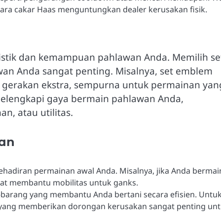
tara cakar Haas menguntungkan dealer kerusakan fisik.
tistik dan kemampuan pahlawan Anda. Memilih se
an Anda sangat penting. Misalnya, set emblem
 gerakan ekstra, sempurna untuk permainan yan
melengkapi gaya bermain pahlawan Anda,
, atau utilitas.
tan
kehadiran permainan awal Anda. Misalnya, jika Anda bermai
at membantu mobilitas untuk ganks.
-barang yang membantu Anda bertani secara efisien. Untu
g yang memberikan dorongan kerusakan sangat penting un