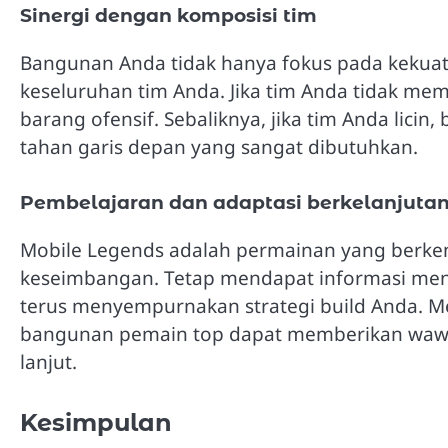
Sinergi dengan komposisi tim
Bangunan Anda tidak hanya fokus pada kekuata
keseluruhan tim Anda. Jika tim Anda tidak mem
barang ofensif. Sebaliknya, jika tim Anda lici
tahan garis depan yang sangat dibutuhkan.
Pembelajaran dan adaptasi berkelanjuta
Mobile Legends adalah permainan yang berk
keseimbangan. Tetap mendapat informasi men
terus menyempurnakan strategi build Anda. M
bangunan pemain top dapat memberikan wawa
lanjut.
Kesimpulan