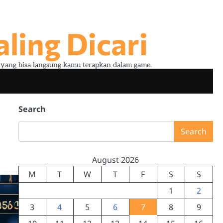
aling Dicari
al yang bisa langsung kamu terapkan dalam game.
Search
Search
August 2026
M
T
W
T
F
S
S
1
2
3
4
5
6
7
8
9