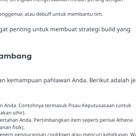
enggemar, atau debuff untuk membantu tim.
gat penting untuk membuat strategi build yang
 Lambang
an kemampuan pahlawan Anda. Berikut adalah je
an Anda. Contohnya termasuk Pisau Keputusasaan (untuk
akan sihir).
tahan Anda. Pertimbangkan item seperti perisai Athena
anan fisik).
eperti pengurangan cooldown atau mencuri kehidupan. W