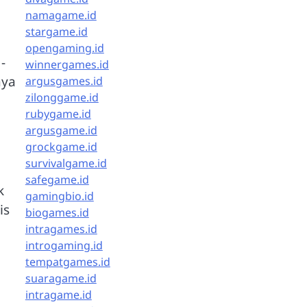
namagame.id
stargame.id
opengaming.id
-
winnergames.id
aya
argusgames.id
zilonggame.id
rubygame.id
argusgame.id
grockgame.id
survivalgame.id
safegame.id
k
gamingbio.id
is
biogames.id
intragames.id
introgaming.id
tempatgames.id
suaragame.id
intragame.id