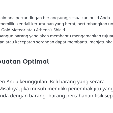
gaimana pertandingan berlangsung, sesuaikan build Anda
memiliki kendali kerumunan yang berat, pertimbangkan u
 Gold Meteor atau Athena’s Shield.
bangun barang yang akan membantu mengamankan tujua
kan atau kecepatan serangan dapat membantu menjatuhka
mbuatan Optimal
 Anda keunggulan. Beli barang yang secara
isalnya, jika musuh memiliki penembak jitu yan
Anda dengan barang -barang pertahanan fisik sep