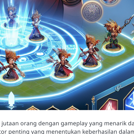
i jutaan orang dengan gameplay yang menarik d
ktor penting yang menentukan keberhasilan dala