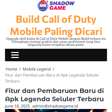
Skip
to
content
Build Call of Duty
Mobile Paling Dicari
Upgrade skill kamu di Call of Duty Mobile dengan Build terbaru ini.
Dilengkapi strategi praktis dan saran profesional yang bisa
langsung kamu terapkan dalam game.
Home
Mobile Legend
Fitur dan Pembaruan Baru di Apk Legenda Seluler
Terbaru
Fitur dan Pembaruan Baru di
Apk Legenda Seluler Terbaru
June 18, 2025
admin@shadowgame.id