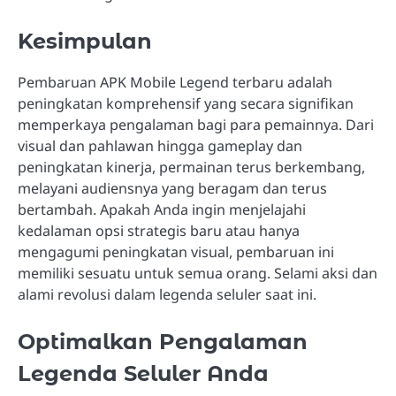
Kesimpulan
Pembaruan APK Mobile Legend terbaru adalah
peningkatan komprehensif yang secara signifikan
memperkaya pengalaman bagi para pemainnya. Dari
visual dan pahlawan hingga gameplay dan
peningkatan kinerja, permainan terus berkembang,
melayani audiensnya yang beragam dan terus
bertambah. Apakah Anda ingin menjelajahi
kedalaman opsi strategis baru atau hanya
mengagumi peningkatan visual, pembaruan ini
memiliki sesuatu untuk semua orang. Selami aksi dan
alami revolusi dalam legenda seluler saat ini.
Optimalkan Pengalaman
Legenda Seluler Anda