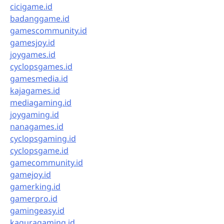
cicigame.id
badanggame.id
gamescommunity.id
gamesjoy.id
joygames.id
cyclopsgames.id
gamesmedia.id
kajagames.id
mediagaming.id
joygaming.id
nanagames.id
cyclopsgaming.id
cyclopsgame.id
gamecommunity.id
gamejoy.id
gamerking.id
gamerpro.id
gamingeasy.id
kaguragaming.id