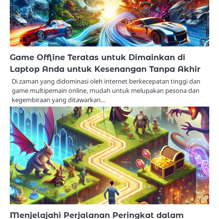
Game Offline Teratas untuk Dimainkan di
Laptop Anda untuk Kesenangan Tanpa Akhir
Di zaman yang didominasi oleh internet berkecepatan tinggi dan
game multipemain online, mudah untuk melupakan pesona dan
kegembiraan yang ditawarkan…
Menjelajahi Perjalanan Peringkat dalam