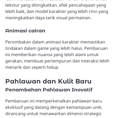
tekstur yang ditingkatkan, efek pencahayaan yang
lebih baik, dan model karakter yang lebih rinci yang
meningkatkan daya tarik visual permainan.
Animasi cairan
Perombakan dalam animasi karakter memastikan
tindakan dalam game yang lebih halus. Pembaruan
ini memberikan nuansa yang lebih alami untuk
gerakan, membuat pertempuran dan interaksi lebih
menarik dan seperti hidup.
Pahlawan dan Kulit Baru
Penambahan Pahlawan Inovatif
Pembaruan ini memperkenalkan pahlawan baru
eksklusif yang datang dengan kemampuan unik,
dirancang untuk menawarkan dimensi strategis