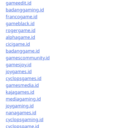
gameedit.id
badanggaming.id
francogame.id
gameblack.id
rogergame.id
alphagame.id
cicigame.id
badanggame.id
gamescommunity.id
gamesjoy.id
joygames.id
cyclopsgames.id
gamesmedia.id
kajagames.id
mediagaming.id
joygaming.id
nanagames.id
cyclopsgaming.id
cyclopsgame.id