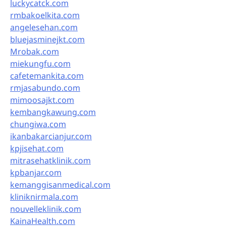
luckycatck.com
rmbakoelkita.com
angelesehan.com
bluejasminejkt.com
Mrobak.com
miekungfu.com
cafetemankita.com
rmjasabundo.com
mimoosajkt.com
kembangkawung.com
chungiwa.com
ikanbakarcianjur.com
kpjisehat.com
mitrasehatklinik.com
kpbanjar.com
kemanggisanmedical.com
kliniknirmala.com
nouvelleklinik.com
KainaHealth.com