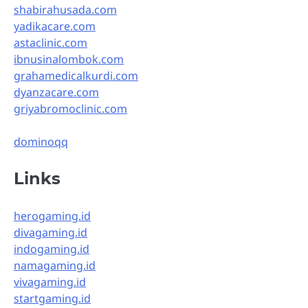
shabirahusada.com
yadikacare.com
astaclinic.com
ibnusinalombok.com
grahamedicalkurdi.com
dyanzacare.com
griyabromoclinic.com
dominoqq
Links
herogaming.id
divagaming.id
indogaming.id
namagaming.id
vivagaming.id
startgaming.id