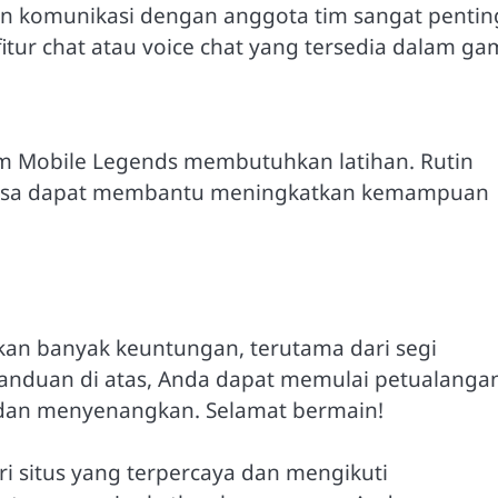
an komunikasi dengan anggota tim sangat pentin
ur chat atau voice chat yang tersedia dalam ga
am Mobile Legends membutuhkan latihan. Rutin
 biasa dapat membantu meningkatkan kemampuan
an banyak keuntungan, terutama dari segi
anduan di atas, Anda dapat memulai petualanga
dan menyenangkan. Selamat bermain!
i situs yang terpercaya dan mengikuti