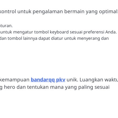
r kontrol untuk pengalaman bermain yang optimal
turan.
 untuk mengatur tombol keyboard sesuai preferensi Anda.
dan tombol lainnya dapat diatur untuk menyerang dan
an kemampuan
bandarqq pkv
unik. Luangkan wakt
hero dan tentukan mana yang paling sesuai