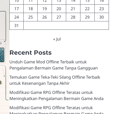
10
11
12
13
14
15
16
17
18
19
20
21
22
23
24
25
26
27
28
29
30
31
« Jul
Recent Posts
Unduh Game Mod Offline Terbaik untuk
Pengalaman Bermain Game Tanpa Gangguan
Temukan Game Teka-Teki Silang Offline Terbaik
untuk Kesenangan Tanpa Akhir
Modifikasi Game RPG Offline Teratas untuk
Meningkatkan Pengalaman Bermain Game Anda
Modifikasi Game RPG Offline Teratas untuk
Meningkatkan Pengalaman Bermain Game Anda