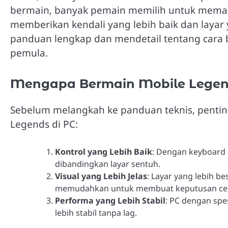
bermain, banyak pemain memilih untuk memai
memberikan kendali yang lebih baik dan layar 
panduan lengkap dan mendetail tentang cara 
pemula.
Mengapa Bermain Mobile Legen
Sebelum melangkah ke panduan teknis, pent
Legends di PC:
Kontrol yang Lebih Baik
: Dengan keyboard 
dibandingkan layar sentuh.
Visual yang Lebih Jelas
: Layar yang lebih b
memudahkan untuk membuat keputusan cep
Performa yang Lebih Stabil
: PC dengan sp
lebih stabil tanpa lag.