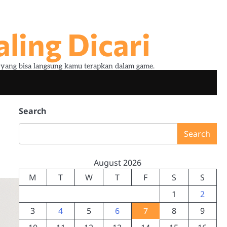
aling Dicari
al yang bisa langsung kamu terapkan dalam game.
Search
Search
August 2026
M
T
W
T
F
S
S
1
2
3
4
5
6
7
8
9