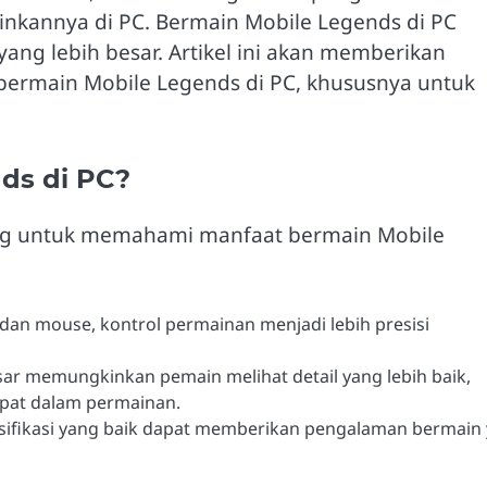
nkannya di PC. Bermain Mobile Legends di PC
yang lebih besar. Artikel ini akan memberikan
bermain Mobile Legends di PC, khususnya untuk
ds di PC?
ing untuk memahami manfaat bermain Mobile
dan mouse, kontrol permainan menjadi lebih presisi
esar memungkinkan pemain melihat detail yang lebih baik,
at dalam permainan.
esifikasi yang baik dapat memberikan pengalaman bermain