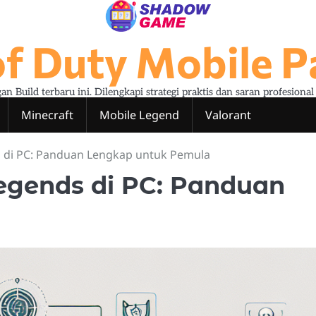
of Duty Mobile P
an Build terbaru ini. Dilengkapi strategi praktis dan saran profesion
Minecraft
Mobile Legend
Valorant
 di PC: Panduan Lengkap untuk Pemula
egends di PC: Panduan