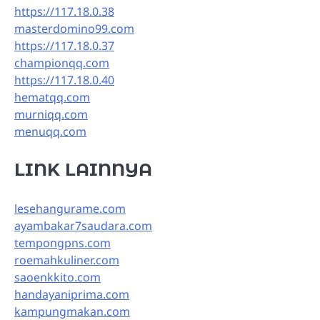
https://117.18.0.38
masterdomino99.com
https://117.18.0.37
championqq.com
https://117.18.0.40
hematqq.com
murniqq.com
menuqq.com
LINK LAINNYA
lesehangurame.com
ayambakar7saudara.com
tempongpns.com
roemahkuliner.com
saoenkkito.com
handayaniprima.com
kampungmakan.com