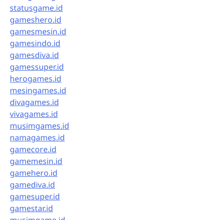
statusgame.id
gameshero.id
gamesmesin.id
gamesindo.id
gamesdiva.id
gamessuper.id
herogames.id
mesingames.id
divagames.id
vivagames.id
musimgames.id
namagames.id
gamecore.id
gamemesin.id
gamehero.id
gamediva.id
gamesuper.id
gamestar.id
musimgame.id