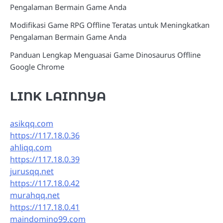
Pengalaman Bermain Game Anda
Modifikasi Game RPG Offline Teratas untuk Meningkatkan
Pengalaman Bermain Game Anda
Panduan Lengkap Menguasai Game Dinosaurus Offline
Google Chrome
LINK LAINNYA
asikqq.com
https://117.18.0.36
ahliqq.com
https://117.18.0.39
jurusqq.net
https://117.18.0.42
murahqq.net
https://117.18.0.41
maindomino99.com