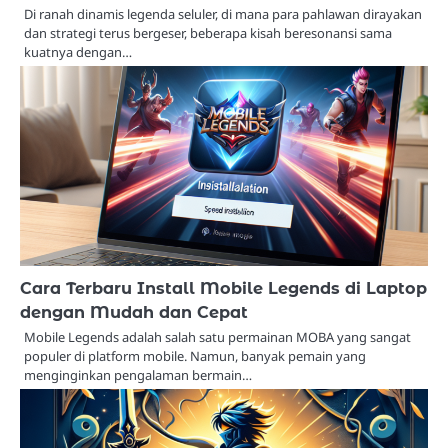
Di ranah dinamis legenda seluler, di mana para pahlawan dirayakan
dan strategi terus bergeser, beberapa kisah beresonansi sama
kuatnya dengan…
Cara Terbaru Install Mobile Legends di Laptop
dengan Mudah dan Cepat
Mobile Legends adalah salah satu permainan MOBA yang sangat
populer di platform mobile. Namun, banyak pemain yang
menginginkan pengalaman bermain…