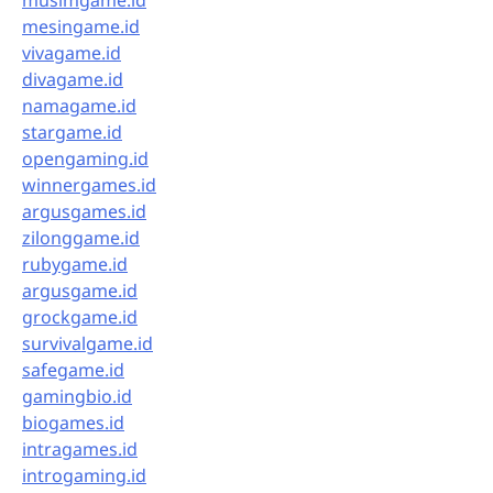
mesingame.id
vivagame.id
divagame.id
namagame.id
stargame.id
opengaming.id
winnergames.id
argusgames.id
zilonggame.id
rubygame.id
argusgame.id
grockgame.id
survivalgame.id
safegame.id
gamingbio.id
biogames.id
intragames.id
introgaming.id