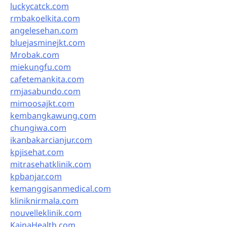
luckycatck.com
rmbakoelkita.com
angelesehan.com
bluejasminejkt.com
Mrobak.com
miekungfu.com
cafetemankita.com
rmjasabundo.com
mimoosajkt.com
kembangkawung.com
chungiwa.com
ikanbakarcianjur.com
kpjisehat.com
mitrasehatklinik.com
kpbanjar.com
kemanggisanmedical.com
kliniknirmala.com
nouvelleklinik.com
KainaHealth.com