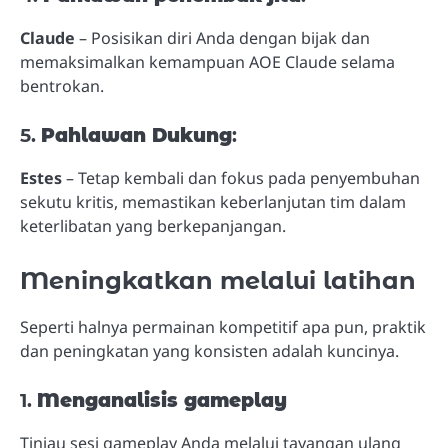
Claude
– Posisikan diri Anda dengan bijak dan
memaksimalkan kemampuan AOE Claude selama
bentrokan.
5.
Pahlawan Dukung
:
Estes
– Tetap kembali dan fokus pada penyembuhan
sekutu kritis, memastikan keberlanjutan tim dalam
keterlibatan yang berkepanjangan.
Meningkatkan melalui latihan
Seperti halnya permainan kompetitif apa pun, praktik
dan peningkatan yang konsisten adalah kuncinya.
1.
Menganalisis gameplay
Tinjau sesi gameplay Anda melalui tayangan ulang