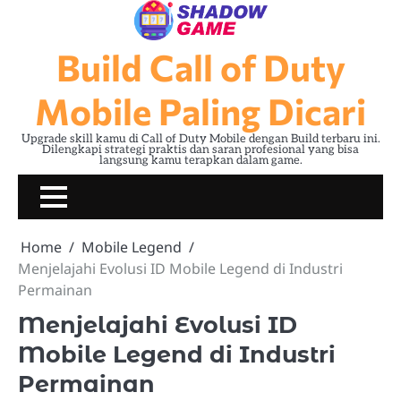
Skip
to
content
Build Call of Duty
Mobile Paling Dicari
Upgrade skill kamu di Call of Duty Mobile dengan Build terbaru ini.
Dilengkapi strategi praktis dan saran profesional yang bisa
langsung kamu terapkan dalam game.
Home
Mobile Legend
Menjelajahi Evolusi ID Mobile Legend di Industri
Permainan
Menjelajahi Evolusi ID
Mobile Legend di Industri
Permainan