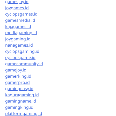
gamesjoy.id
joygames.id
cyclopsgames.id
gamesmedia.id
kajagames.id
mediagaming.id
joygaming.id
nanagames.id
cyclopsgaming.id
cyclopsgame.id
gamecommunity.id
gamejoy.id
gamerking.id
gamerpro.id
gamingeasy.id
kaguragaming.id
gamingname.id
gamingking.id
platformgaming.id