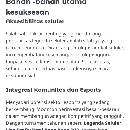
Bahan -bahan utama
kesuksesan
Aksesibilitas seluler
Salah satu faktor penting yang mendorong
popularitas legenda seluler adalah sifatnya yang
ramah pengguna. Dirancang untuk perangkat seluler,
ini menjembatani kesenjangan untuk pengguna
tanpa akses ke konsol game atau PC kelas atas,
sehingga memperluas basis audiensnya secara
eksponensial.
Integrasi Komunitas dan Esports
Menyadari potensi sektor esports yang sedang
berkembang, Moonton berinvestasi besar -besaran
dalam membangun adegan kompetitif yang tangguh.
Dengan turnamen tahunan seperti
Legenda Seluler: