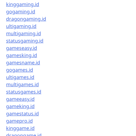
kinggaming.id
gogaming.id
dragongaming.id
ultigaming.id
multigaming.id
statusgaming.id
gameseasy.id
gamesking.id
gamesname.id
gogames.id
ultigames.id
multigames.id
statusgames.id
gameeasy.id
gameking.id
gamestatus.id
gamepro.id
kinggame.id
dragongame.id