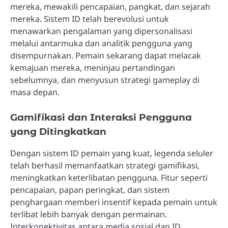
mereka, mewakili pencapaian, pangkat, dan sejarah
mereka. Sistem ID telah berevolusi untuk
menawarkan pengalaman yang dipersonalisasi
melalui antarmuka dan analitik pengguna yang
disempurnakan. Pemain sekarang dapat melacak
kemajuan mereka, meninjau pertandingan
sebelumnya, dan menyusun strategi gameplay di
masa depan.
Gamifikasi dan Interaksi Pengguna
yang Ditingkatkan
Dengan sistem ID pemain yang kuat, legenda seluler
telah berhasil memanfaatkan strategi gamifikasi,
meningkatkan keterlibatan pengguna. Fitur seperti
pencapaian, papan peringkat, dan sistem
penghargaan memberi insentif kepada pemain untuk
terlibat lebih banyak dengan permainan.
Interkonektivitas antara media sosial dan ID