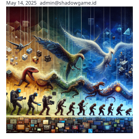
May 14, 2025
admin@shadowgame.id