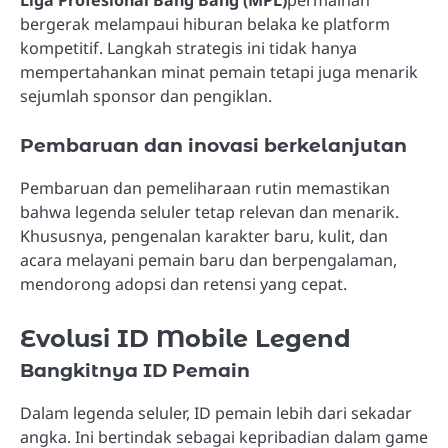
Liga Profesional Bang Bang (MPL)
permainan
bergerak melampaui hiburan belaka ke platform
kompetitif. Langkah strategis ini tidak hanya
mempertahankan minat pemain tetapi juga menarik
sejumlah sponsor dan pengiklan.
Pembaruan dan inovasi berkelanjutan
Pembaruan dan pemeliharaan rutin memastikan
bahwa legenda seluler tetap relevan dan menarik.
Khususnya, pengenalan karakter baru, kulit, dan
acara melayani pemain baru dan berpengalaman,
mendorong adopsi dan retensi yang cepat.
Evolusi ID Mobile Legend
Bangkitnya ID Pemain
Dalam legenda seluler, ID pemain lebih dari sekadar
angka. Ini bertindak sebagai kepribadian dalam game