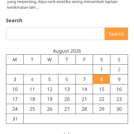
yang terpenting, daya tarik estetika sering menambah lapisan
kenikmatan lain…
Search
Search
August 2026
M
T
W
T
F
S
S
1
2
3
4
5
6
7
8
9
10
11
12
13
14
15
16
17
18
19
20
21
22
23
24
25
26
27
28
29
30
31