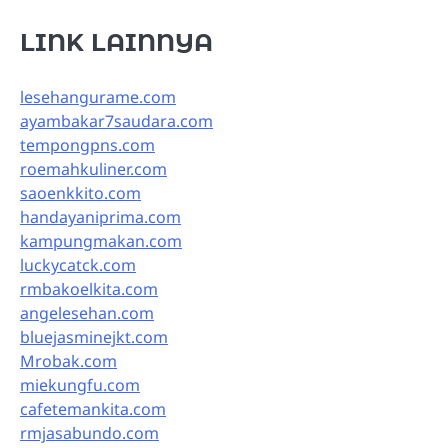
LINK LAINNYA
lesehangurame.com
ayambakar7saudara.com
tempongpns.com
roemahkuliner.com
saoenkkito.com
handayaniprima.com
kampungmakan.com
luckycatck.com
rmbakoelkita.com
angelesehan.com
bluejasminejkt.com
Mrobak.com
miekungfu.com
cafetemankita.com
rmjasabundo.com