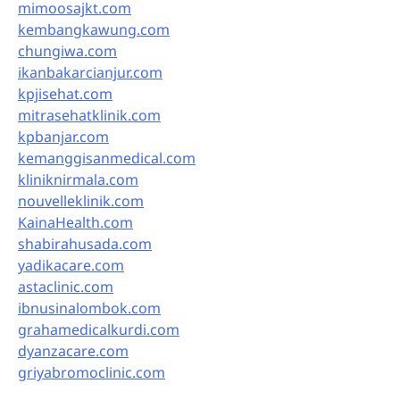
mimoosajkt.com
kembangkawung.com
chungiwa.com
ikanbakarcianjur.com
kpjisehat.com
mitrasehatklinik.com
kpbanjar.com
kemanggisanmedical.com
kliniknirmala.com
nouvelleklinik.com
KainaHealth.com
shabirahusada.com
yadikacare.com
astaclinic.com
ibnusinalombok.com
grahamedicalkurdi.com
dyanzacare.com
griyabromoclinic.com