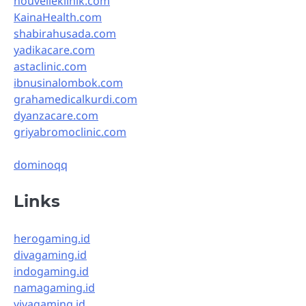
nouvelleklinik.com
KainaHealth.com
shabirahusada.com
yadikacare.com
astaclinic.com
ibnusinalombok.com
grahamedicalkurdi.com
dyanzacare.com
griyabromoclinic.com
dominoqq
Links
herogaming.id
divagaming.id
indogaming.id
namagaming.id
vivagaming.id