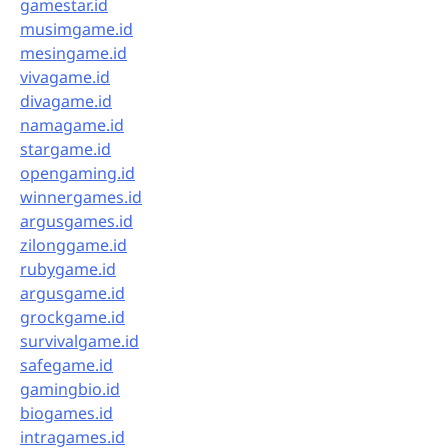
gamestar.id
musimgame.id
mesingame.id
vivagame.id
divagame.id
namagame.id
stargame.id
opengaming.id
winnergames.id
argusgames.id
zilonggame.id
rubygame.id
argusgame.id
grockgame.id
survivalgame.id
safegame.id
gamingbio.id
biogames.id
intragames.id