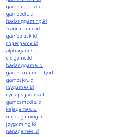
gameproduct.id
gameedit.id
badanggaming.id
francogame.id
gameblack.id
rogergame.id
alphagame.id
cicigame.id
badanggame.id
gamescommunity.id
gamesjoy.id
joygames.id
cyclopsgames.id
gamesmedia.id
kajagames.id
mediagaming.id
joygaming.id
nanagames.id