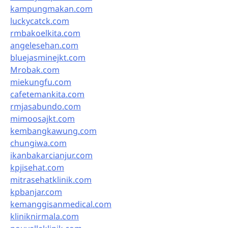
kampungmakan.com
luckycatck.com
rmbakoelkita.com
angelesehan.com
bluejasminejkt.com
Mrobak.com
miekungfu.com
cafetemankita.com
rmjasabundo.com
mimoosajkt.com
kembangkawung.com
chungiwa.com
ikanbakarcianjur.com
kpjisehat.com
mitrasehatklinik.com
kpbanjar.com
kemanggisanmedical.com
kliniknirmala.com