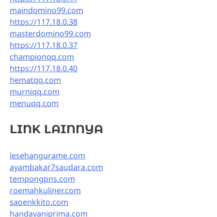
maindomino99.com
https://117.18.0.38
masterdomino99.com
https://117.18.0.37
championqq.com
https://117.18.0.40
hematqq.com
murniqq.com
menuqq.com
LINK LAINNYA
lesehangurame.com
ayambakar7saudara.com
tempongpns.com
roemahkuliner.com
saoenkkito.com
handayaniprima.com