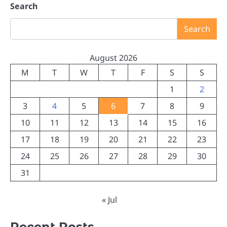
Search
Search
August 2026
M
T
W
T
F
S
S
1
2
3
4
5
6
7
8
9
10
11
12
13
14
15
16
17
18
19
20
21
22
23
24
25
26
27
28
29
30
31
« Jul
Recent Posts