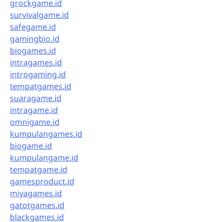
grockgame.id
survivalgame.id
safegame.id
gamingbio.id
biogames.id
intragames.id
introgaming.id
tempatgames.id
suaragame.id
intragame.id
omnigame.id
kumpulangames.id
biogame.id
kumpulangame.id
tempatgame.id
gamesproduct.id
miyagames.id
gatotgames.id
blackgames.id