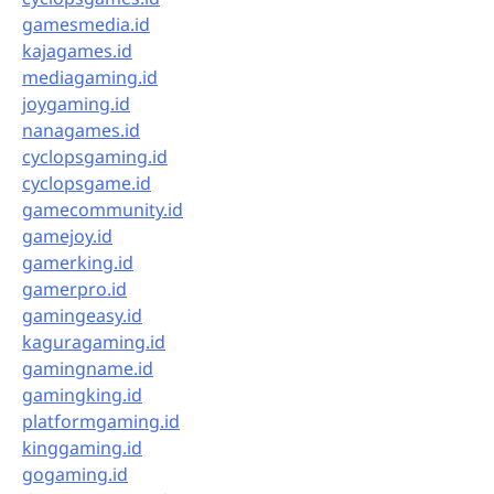
gamesmedia.id
kajagames.id
mediagaming.id
joygaming.id
nanagames.id
cyclopsgaming.id
cyclopsgame.id
gamecommunity.id
gamejoy.id
gamerking.id
gamerpro.id
gamingeasy.id
kaguragaming.id
gamingname.id
gamingking.id
platformgaming.id
kinggaming.id
gogaming.id