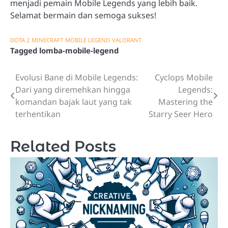
menjadi pemain Mobile Legends yang lebih baik.
Selamat bermain dan semoga sukses!
DOTA 2
MINECRAFT
MOBILE LEGEND
VALORANT
Tagged
lomba-mobile-legend
Evolusi Bane di Mobile Legends:
Cyclops Mobile
Post
Dari yang diremehkan hingga
Legends:
navigation
komandan bajak laut yang tak
Mastering the
terhentikan
Starry Seer Hero
Related Posts