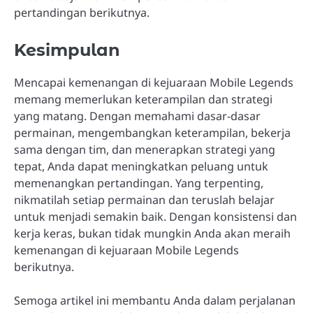
pertandingan berikutnya.
Kesimpulan
Mencapai kemenangan di kejuaraan Mobile Legends
memang memerlukan keterampilan dan strategi
yang matang. Dengan memahami dasar-dasar
permainan, mengembangkan keterampilan, bekerja
sama dengan tim, dan menerapkan strategi yang
tepat, Anda dapat meningkatkan peluang untuk
memenangkan pertandingan. Yang terpenting,
nikmatilah setiap permainan dan teruslah belajar
untuk menjadi semakin baik. Dengan konsistensi dan
kerja keras, bukan tidak mungkin Anda akan meraih
kemenangan di kejuaraan Mobile Legends
berikutnya.
Semoga artikel ini membantu Anda dalam perjalanan