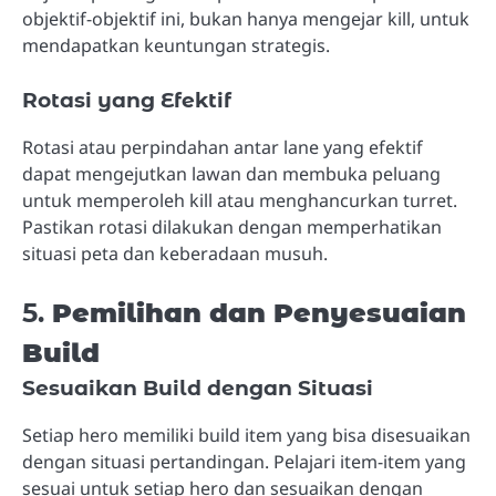
objektif-objektif ini, bukan hanya mengejar kill, untuk
mendapatkan keuntungan strategis.
Rotasi yang Efektif
Rotasi atau perpindahan antar lane yang efektif
dapat mengejutkan lawan dan membuka peluang
untuk memperoleh kill atau menghancurkan turret.
Pastikan rotasi dilakukan dengan memperhatikan
situasi peta dan keberadaan musuh.
5.
Pemilihan dan Penyesuaian
Build
Sesuaikan Build dengan Situasi
Setiap hero memiliki build item yang bisa disesuaikan
dengan situasi pertandingan. Pelajari item-item yang
sesuai untuk setiap hero dan sesuaikan dengan