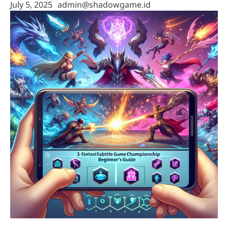
July 5, 2025
admin@shadowgame.id