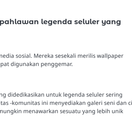
ahlawan legenda seluler yang
edia sosial. Mereka sesekali merilis wallpaper
dapat digunakan penggemar.
 didedikasikan untuk legenda seluler sering
as -komunitas ini menyediakan galeri seni dan ci
mungkin menawarkan sesuatu yang lebih unik