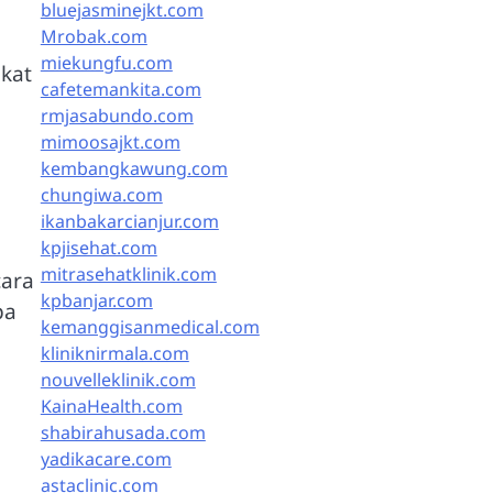
bluejasminejkt.com
Mrobak.com
miekungfu.com
gkat
cafetemankita.com
rmjasabundo.com
mimoosajkt.com
kembangkawung.com
chungiwa.com
ikanbakarcianjur.com
kpjisehat.com
mitrasehatklinik.com
cara
kpbanjar.com
pa
kemanggisanmedical.com
kliniknirmala.com
nouvelleklinik.com
KainaHealth.com
shabirahusada.com
yadikacare.com
astaclinic.com