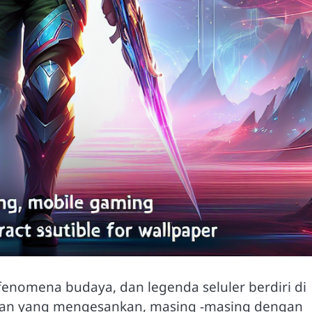
enomena budaya, dan legenda seluler berdiri di
lawan yang mengesankan, masing -masing dengan