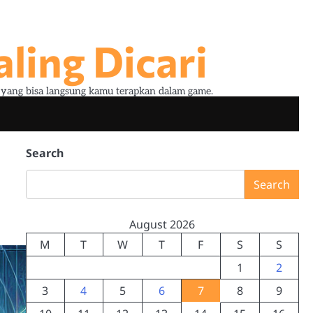
aling Dicari
al yang bisa langsung kamu terapkan dalam game.
Search
Search
August 2026
M
T
W
T
F
S
S
1
2
3
4
5
6
7
8
9