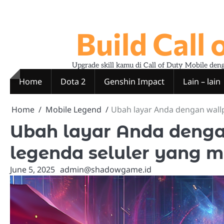
Skip
to
content
Build Call 
Upgrade skill kamu di Call of Duty Mobile deng
Home
Dota 2
Genshin Impact
Lain – lain
Home
Mobile Legend
Ubah layar Anda dengan wall
Ubah layar Anda deng
legenda seluler yang 
June 5, 2025
admin@shadowgame.id