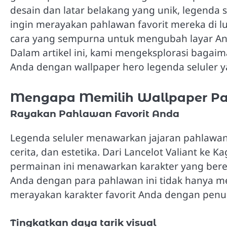
desain dan latar belakang yang unik, legenda
ingin merayakan pahlawan favorit mereka di
cara yang sempurna untuk mengubah layar A
Dalam artikel ini, kami mengeksplorasi baga
Anda dengan wallpaper hero legenda seluler 
Mengapa Memilih Wallpaper Pa
Rayakan Pahlawan Favorit Anda
Legenda seluler menawarkan jajaran pahlawa
cerita, dan estetika. Dari Lancelot Valiant k
permainan ini menawarkan karakter yang beres
Anda dengan para pahlawan ini tidak hanya me
merayakan karakter favorit Anda dengan penu
Tingkatkan daya tarik visual