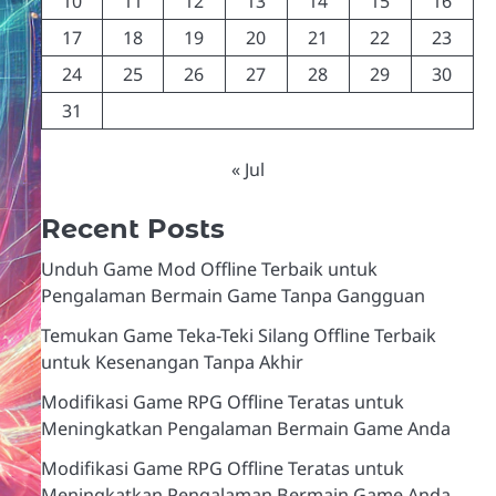
10
11
12
13
14
15
16
17
18
19
20
21
22
23
24
25
26
27
28
29
30
31
« Jul
Recent Posts
Unduh Game Mod Offline Terbaik untuk
Pengalaman Bermain Game Tanpa Gangguan
Temukan Game Teka-Teki Silang Offline Terbaik
untuk Kesenangan Tanpa Akhir
Modifikasi Game RPG Offline Teratas untuk
Meningkatkan Pengalaman Bermain Game Anda
Modifikasi Game RPG Offline Teratas untuk
Meningkatkan Pengalaman Bermain Game Anda