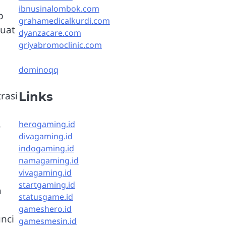
ibnusinalombok.com
b
grahamedicalkurdi.com
buat
dyanzacare.com
griyabromoclinic.com
dominoqq
rasi
Links
,
herogaming.id
divagaming.id
indogaming.id
namagaming.id
vivagaming.id
startgaming.id
n
statusgame.id
gameshero.id
nci
gamesmesin.id