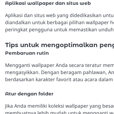
Aplikasi wallpaper dan situs web
Aplikasi dan situs web yang didedikasikan un
diandalkan untuk berbagai pilihan wallpaper h
peringkat pengguna untuk memastikan unduhan
Tips untuk mengoptimalkan pen
Pembaruan rutin
Mengganti wallpaper Anda secara teratur mem
mengasyikkan. Dengan beragam pahlawan, An
berdasarkan karakter favorit atau acara dalam 
Atur dengan folder
Jika Anda memiliki koleksi wallpaper yang besa
membuatnya lebih mudah untuk mengganti wall