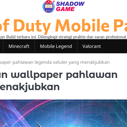
of Duty Mobile P
an Build terbaru ini. Dilengkapi strategi praktis dan saran profesion
Minecraft
Mobile Legend
Valorant
paper pahlawan legenda seluler yang menakjubkan
an wallpaper pahlawan
menakjubkan