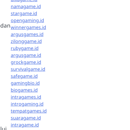
namagame.id
stargame.id
opengaming.id
 dan
winnergames.id
argusgames.id
zilonggame.id
rubygame.id
argusgame.id
grockgame.id
survivalgame.id
safegame.id
gamingbio.id
biogames.id
intragames.id
introgaming.id
tempatgames.id
suaragame.id
intragame.id
lui