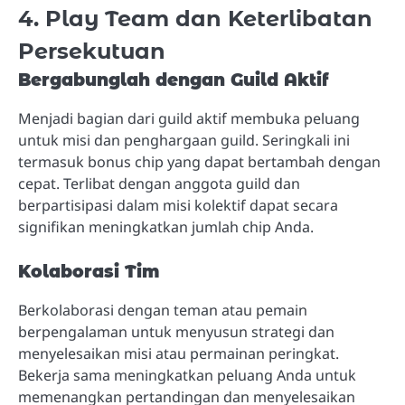
4. Play Team dan Keterlibatan
Persekutuan
Bergabunglah dengan Guild Aktif
Menjadi bagian dari guild aktif membuka peluang
untuk misi dan penghargaan guild. Seringkali ini
termasuk bonus chip yang dapat bertambah dengan
cepat. Terlibat dengan anggota guild dan
berpartisipasi dalam misi kolektif dapat secara
signifikan meningkatkan jumlah chip Anda.
Kolaborasi Tim
Berkolaborasi dengan teman atau pemain
berpengalaman untuk menyusun strategi dan
menyelesaikan misi atau permainan peringkat.
Bekerja sama meningkatkan peluang Anda untuk
memenangkan pertandingan dan menyelesaikan