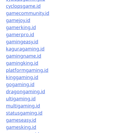
cyclopsgame.id
gamecommunity.id
gamejoy.id
gamerking.id
gamerpro.id
gamingeasy.id
kaguragaming.id
gamingname.id
gamingking.id
platformgaming.id
kinggaming.id
gogaming.id
dragongaming.id
ultigaming.id
multigaming.id
statusgaming.id
gameseasy.id
gamesking.id