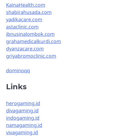
KainaHealth.com
shabirahusada.com
yadikacare.com
astaclinic.com
ibnusinalombok.com
grahamedicalkurdi.com
dyanzacare.com
griyabromoclinic.com
dominoqq
Links
herogaming.id
divagaming.id
indogaming.id
namagaming.id
vivagaming.id