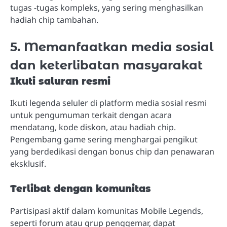
tugas -tugas kompleks, yang sering menghasilkan
hadiah chip tambahan.
5. Memanfaatkan media sosial
dan keterlibatan masyarakat
Ikuti saluran resmi
Ikuti legenda seluler di platform media sosial resmi
untuk pengumuman terkait dengan acara
mendatang, kode diskon, atau hadiah chip.
Pengembang game sering menghargai pengikut
yang berdedikasi dengan bonus chip dan penawaran
eksklusif.
Terlibat dengan komunitas
Partisipasi aktif dalam komunitas Mobile Legends,
seperti forum atau grup penggemar, dapat