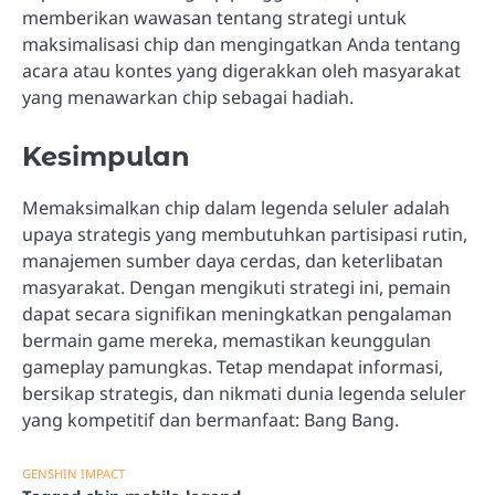
memberikan wawasan tentang strategi untuk
maksimalisasi chip dan mengingatkan Anda tentang
acara atau kontes yang digerakkan oleh masyarakat
yang menawarkan chip sebagai hadiah.
Kesimpulan
Memaksimalkan chip dalam legenda seluler adalah
upaya strategis yang membutuhkan partisipasi rutin,
manajemen sumber daya cerdas, dan keterlibatan
masyarakat. Dengan mengikuti strategi ini, pemain
dapat secara signifikan meningkatkan pengalaman
bermain game mereka, memastikan keunggulan
gameplay pamungkas. Tetap mendapat informasi,
bersikap strategis, dan nikmati dunia legenda seluler
yang kompetitif dan bermanfaat: Bang Bang.
GENSHIN IMPACT