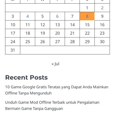
1
2
3
4
5
6
7
8
9
10
11
12
13
14
15
16
17
18
19
20
21
22
23
24
25
26
27
28
29
30
31
« Jul
Recent Posts
10 Game Google Gratis Teratas yang Dapat Anda Mainkan
Offline Tanpa Mengunduh
Unduh Game Mod Offline Terbaik untuk Pengalaman
Bermain Game Tanpa Gangguan