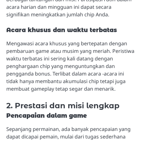
acara harian dan mingguan ini dapat secara
signifikan meningkatkan jumlah chip Anda.
Acara khusus dan waktu terbatas
Mengawasi acara khusus yang bertepatan dengan
pembaruan game atau musim yang meriah. Peristiwa
waktu terbatas ini sering kali datang dengan
penghargaan chip yang menguntungkan dan
pengganda bonus. Terlibat dalam acara -acara ini
tidak hanya membantu akumulasi chip tetapi juga
membuat gameplay tetap segar dan menarik.
2. Prestasi dan misi lengkap
Pencapaian dalam game
Sepanjang permainan, ada banyak pencapaian yang
dapat dicapai pemain, mulai dari tugas sederhana