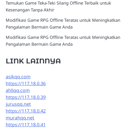
Temukan Game Teka-Teki Silang Offline Terbaik untuk
Kesenangan Tanpa Akhir
Modifikasi Game RPG Offline Teratas untuk Meningkatkan
Pengalaman Bermain Game Anda
Modifikasi Game RPG Offline Teratas untuk Meningkatkan
Pengalaman Bermain Game Anda
LINK LAINNYA
asikqq.com
https://117.18.0.36
ahliqq.com
https://117.18.0.39
jurusqq.net
https://117.18.0.42
murahqq.net
https://117.18.0.41