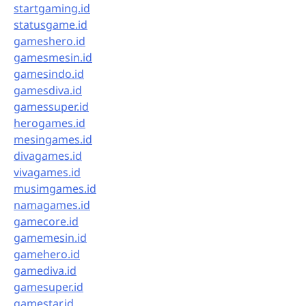
startgaming.id
statusgame.id
gameshero.id
gamesmesin.id
gamesindo.id
gamesdiva.id
gamessuper.id
herogames.id
mesingames.id
divagames.id
vivagames.id
musimgames.id
namagames.id
gamecore.id
gamemesin.id
gamehero.id
gamediva.id
gamesuper.id
gamestar.id