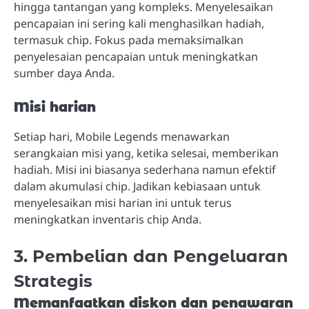
hingga tantangan yang kompleks. Menyelesaikan
pencapaian ini sering kali menghasilkan hadiah,
termasuk chip. Fokus pada memaksimalkan
penyelesaian pencapaian untuk meningkatkan
sumber daya Anda.
Misi harian
Setiap hari, Mobile Legends menawarkan
serangkaian misi yang, ketika selesai, memberikan
hadiah. Misi ini biasanya sederhana namun efektif
dalam akumulasi chip. Jadikan kebiasaan untuk
menyelesaikan misi harian ini untuk terus
meningkatkan inventaris chip Anda.
3. Pembelian dan Pengeluaran
Strategis
Memanfaatkan diskon dan penawaran