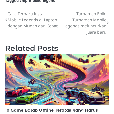
Tagged
chip-mobile-legend
Cara Terbaru Install
Turnamen Epik:
Post
Mobile Legends di Laptop
Turnamen Mobile
navigation
dengan Mudah dan Cepat
Legends meluncurkan
juara baru
Related Posts
10 Game Balap Offline Teratas yang Harus