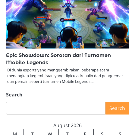
Epic Showdown: Sorotan dari Turnamen
Mobile Legends
Di dunia esports yang menggembirakan, beberapa acara
menangkap kegembiraan yang dipicu adrenalin dari penggemar
dan pemain seperti turnamen Mobile Legends.…
Search
Search
August 2026
M
T
W
T
F
S
S