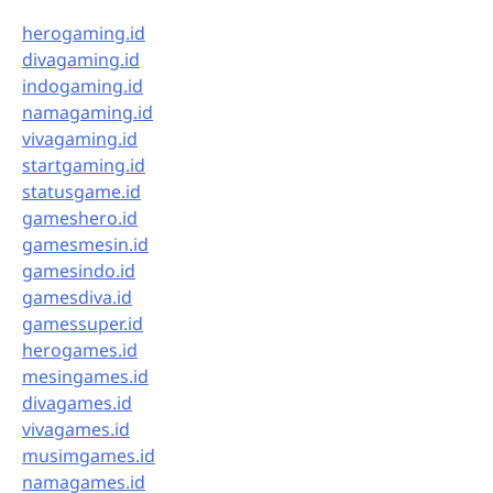
herogaming.id
divagaming.id
indogaming.id
namagaming.id
vivagaming.id
startgaming.id
statusgame.id
gameshero.id
gamesmesin.id
gamesindo.id
gamesdiva.id
gamessuper.id
herogames.id
mesingames.id
divagames.id
vivagames.id
musimgames.id
namagames.id