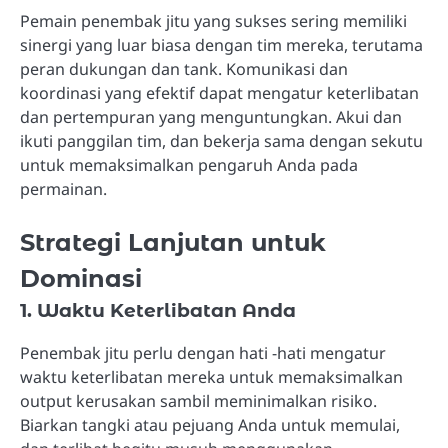
Pemain penembak jitu yang sukses sering memiliki
sinergi yang luar biasa dengan tim mereka, terutama
peran dukungan dan tank. Komunikasi dan
koordinasi yang efektif dapat mengatur keterlibatan
dan pertempuran yang menguntungkan. Akui dan
ikuti panggilan tim, dan bekerja sama dengan sekutu
untuk memaksimalkan pengaruh Anda pada
permainan.
Strategi Lanjutan untuk
Dominasi
1. Waktu Keterlibatan Anda
Penembak jitu perlu dengan hati -hati mengatur
waktu keterlibatan mereka untuk memaksimalkan
output kerusakan sambil meminimalkan risiko.
Biarkan tangki atau pejuang Anda untuk memulai,