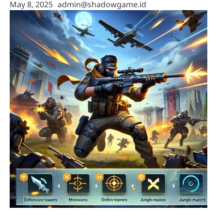
May 8, 2025
admin@shadowgame.id