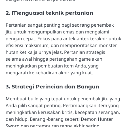
2. Menguasai teknik pertanian
Pertanian sangat penting bagi seorang penembak
jitu untuk mengumpulkan emas dan mengalami
dengan cepat. Fokus pada antek-antek terakhir untuk
efisiensi maksimum, dan memprioritaskan monster
hutan ketika jalurnya jelas. Pertanian strategis
selama awal hingga pertengahan game akan
meningkatkan pembuatan item Anda, yang
mengarah ke kehadiran akhir yang kuat.
3. Strategi Perincian dan Bangun
Membuat build yang tepat untuk penembak jitu yang
Anda pilih sangat penting. Pertimbangkan item yang
meningkatkan kerusakan kritis, kecepatan serangan,
dan hidup. Barang -barang seperti Demon Hunter
Sword dan pertempuran tanpa akhir sering