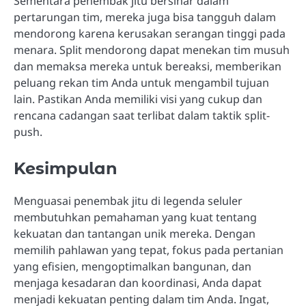
Sementara penembak jitu bersinar dalam
pertarungan tim, mereka juga bisa tangguh dalam
mendorong karena kerusakan serangan tinggi pada
menara. Split mendorong dapat menekan tim musuh
dan memaksa mereka untuk bereaksi, memberikan
peluang rekan tim Anda untuk mengambil tujuan
lain. Pastikan Anda memiliki visi yang cukup dan
rencana cadangan saat terlibat dalam taktik split-
push.
Kesimpulan
Menguasai penembak jitu di legenda seluler
membutuhkan pemahaman yang kuat tentang
kekuatan dan tantangan unik mereka. Dengan
memilih pahlawan yang tepat, fokus pada pertanian
yang efisien, mengoptimalkan bangunan, dan
menjaga kesadaran dan koordinasi, Anda dapat
menjadi kekuatan penting dalam tim Anda. Ingat,