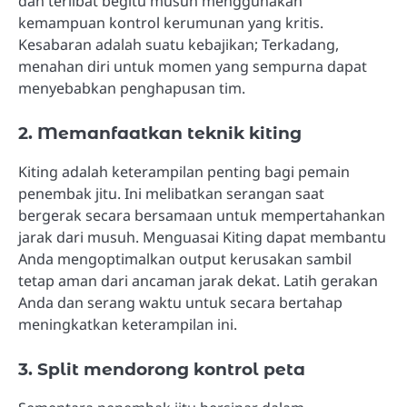
dan terlibat begitu musuh menggunakan
kemampuan kontrol kerumunan yang kritis.
Kesabaran adalah suatu kebajikan; Terkadang,
menahan diri untuk momen yang sempurna dapat
menyebabkan penghapusan tim.
2. Memanfaatkan teknik kiting
Kiting adalah keterampilan penting bagi pemain
penembak jitu. Ini melibatkan serangan saat
bergerak secara bersamaan untuk mempertahankan
jarak dari musuh. Menguasai Kiting dapat membantu
Anda mengoptimalkan output kerusakan sambil
tetap aman dari ancaman jarak dekat. Latih gerakan
Anda dan serang waktu untuk secara bertahap
meningkatkan keterampilan ini.
3. Split mendorong kontrol peta