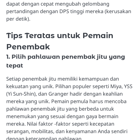
dapat dengan cepat mengubah gelombang
pertandingan dengan DPS tinggi mereka (kerusakan
per detik).
Tips Teratas untuk Pemain
Penembak
1. Pilih pahlawan penembak jitu yang
tepat
Setiap penembak jitu memiliki kemampuan dan
kekuatan yang unik. Pilihan populer seperti Miya, YSS
(Yi Sun-Shin), dan Granger hadir dengan keahlian
mereka yang unik. Pemain pemula harus mencoba
pahlawan penembak jitu yang berbeda untuk
menemukan yang sesuai dengan gaya bermain
mereka. Nilai faktor -faktor seperti kecepatan
serangan, mobilitas, dan kenyamanan Anda sendiri
dengan keterampilan pahlawan.