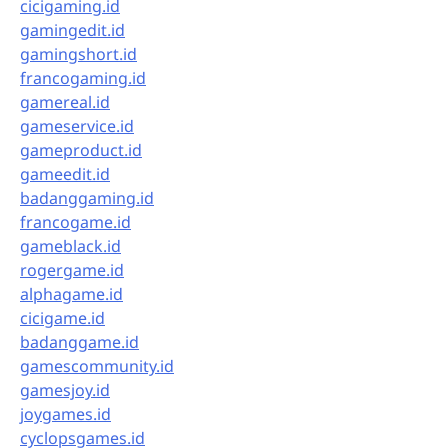
cicigaming.id
gamingedit.id
gamingshort.id
francogaming.id
gamereal.id
gameservice.id
gameproduct.id
gameedit.id
badanggaming.id
francogame.id
gameblack.id
rogergame.id
alphagame.id
cicigame.id
badanggame.id
gamescommunity.id
gamesjoy.id
joygames.id
cyclopsgames.id