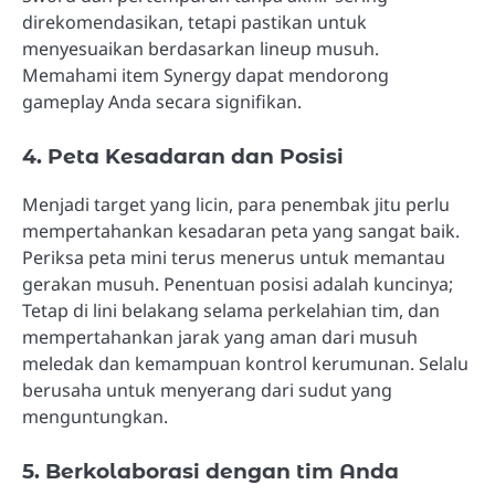
direkomendasikan, tetapi pastikan untuk
menyesuaikan berdasarkan lineup musuh.
Memahami item Synergy dapat mendorong
gameplay Anda secara signifikan.
4. Peta Kesadaran dan Posisi
Menjadi target yang licin, para penembak jitu perlu
mempertahankan kesadaran peta yang sangat baik.
Periksa peta mini terus menerus untuk memantau
gerakan musuh. Penentuan posisi adalah kuncinya;
Tetap di lini belakang selama perkelahian tim, dan
mempertahankan jarak yang aman dari musuh
meledak dan kemampuan kontrol kerumunan. Selalu
berusaha untuk menyerang dari sudut yang
menguntungkan.
5. Berkolaborasi dengan tim Anda