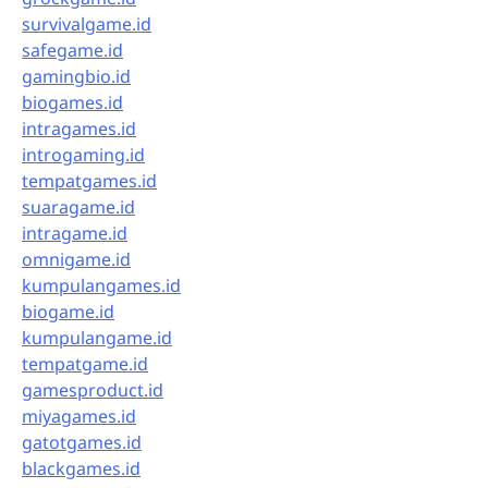
survivalgame.id
safegame.id
gamingbio.id
biogames.id
intragames.id
introgaming.id
tempatgames.id
suaragame.id
intragame.id
omnigame.id
kumpulangames.id
biogame.id
kumpulangame.id
tempatgame.id
gamesproduct.id
miyagames.id
gatotgames.id
blackgames.id