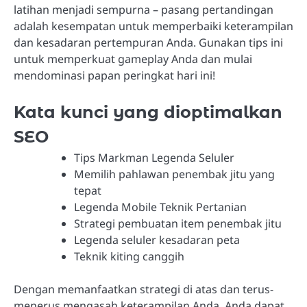
latihan menjadi sempurna – pasang pertandingan
adalah kesempatan untuk memperbaiki keterampilan
dan kesadaran pertempuran Anda. Gunakan tips ini
untuk memperkuat gameplay Anda dan mulai
mendominasi papan peringkat hari ini!
Kata kunci yang dioptimalkan
SEO
Tips Markman Legenda Seluler
Memilih pahlawan penembak jitu yang
tepat
Legenda Mobile Teknik Pertanian
Strategi pembuatan item penembak jitu
Legenda seluler kesadaran peta
Teknik kiting canggih
Dengan memanfaatkan strategi di atas dan terus-
menerus mengasah keterampilan Anda, Anda dapat