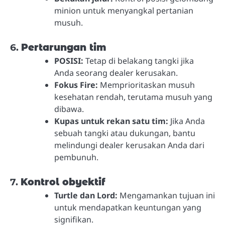
minion untuk menyangkal pertanian
musuh.
6.
Pertarungan tim
POSISI:
Tetap di belakang tangki jika
Anda seorang dealer kerusakan.
Fokus Fire:
Memprioritaskan musuh
kesehatan rendah, terutama musuh yang
dibawa.
Kupas untuk rekan satu tim:
Jika Anda
sebuah tangki atau dukungan, bantu
melindungi dealer kerusakan Anda dari
pembunuh.
7.
Kontrol obyektif
Turtle dan Lord:
Mengamankan tujuan ini
untuk mendapatkan keuntungan yang
signifikan.