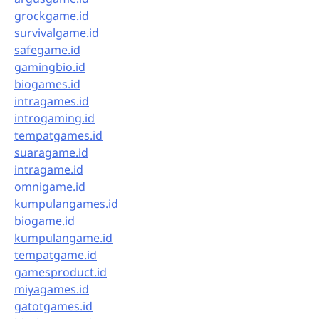
grockgame.id
survivalgame.id
safegame.id
gamingbio.id
biogames.id
intragames.id
introgaming.id
tempatgames.id
suaragame.id
intragame.id
omnigame.id
kumpulangames.id
biogame.id
kumpulangame.id
tempatgame.id
gamesproduct.id
miyagames.id
gatotgames.id