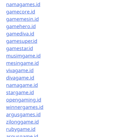
namagames.id
gamecore.id
gamemesin.id
gamehero.id
gamediva.id
gamesuper.id
gamestar.id
musimgame.id
mesingame.id
vivagame.id
divagame.id
namagame.id
stargame.id
opengaming.id
winnergames.id
argusgames.id
zilonggame.id
rubygame.id
argusgame.id