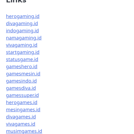
herogaming.id
divagaming.id
indogaming.id
namagaming.id
vivagaming.id
startgaming.id
statusgame.id
gameshero.id
gamesmesin.id
gamesindo.id
gamesdiva.id
gamessuper.id
herogames.id
mesingames.id
divagames.id
vivagames.id
musimgames.id