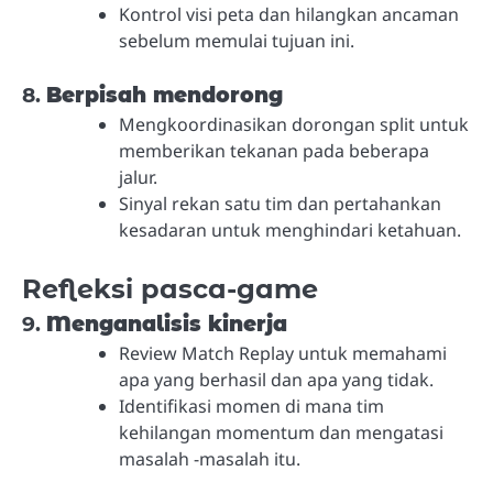
Kontrol visi peta dan hilangkan ancaman
sebelum memulai tujuan ini.
8.
Berpisah mendorong
Mengkoordinasikan dorongan split untuk
memberikan tekanan pada beberapa
jalur.
Sinyal rekan satu tim dan pertahankan
kesadaran untuk menghindari ketahuan.
Refleksi pasca-game
9.
Menganalisis kinerja
Review Match Replay untuk memahami
apa yang berhasil dan apa yang tidak.
Identifikasi momen di mana tim
kehilangan momentum dan mengatasi
masalah -masalah itu.