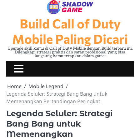
Skip
to
content
Build Call of Duty
Mobile Paling Dicari
Upgrade skill kamu di Call of Duty Mobile dengan Build terbaru ini.
Dilengkapi strategi praktis dan saran profesional yang bisa
langsung kamu terapkan dalam game.
Home
Mobile Legend
Legenda Seluler: Strategi Bang Bang untuk
Memenangkan Pertandingan Peringkat
Legenda Seluler: Strategi
Bang Bang untuk
Memenangkan