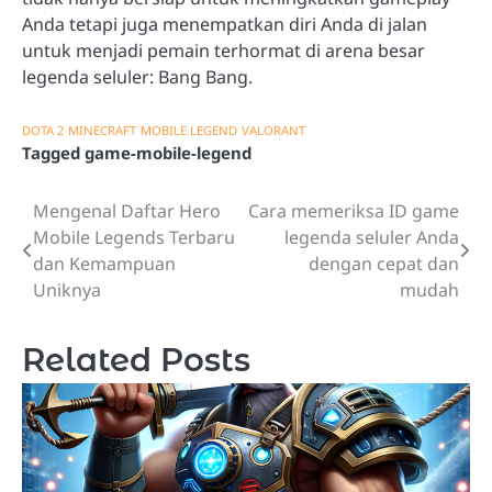
Anda tetapi juga menempatkan diri Anda di jalan
untuk menjadi pemain terhormat di arena besar
legenda seluler: Bang Bang.
DOTA 2
MINECRAFT
MOBILE LEGEND
VALORANT
Tagged
game-mobile-legend
Mengenal Daftar Hero
Cara memeriksa ID game
Post
Mobile Legends Terbaru
legenda seluler Anda
navigation
dan Kemampuan
dengan cepat dan
Uniknya
mudah
Related Posts