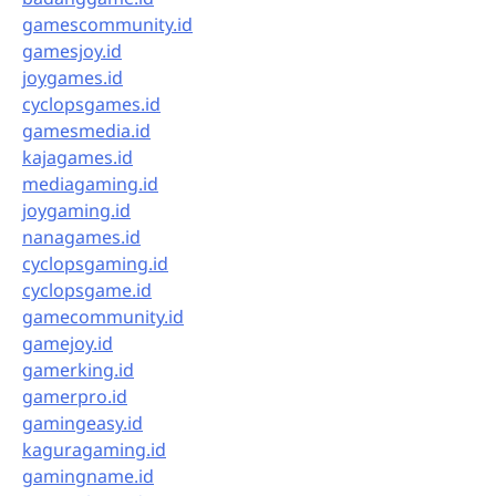
gamescommunity.id
gamesjoy.id
joygames.id
cyclopsgames.id
gamesmedia.id
kajagames.id
mediagaming.id
joygaming.id
nanagames.id
cyclopsgaming.id
cyclopsgame.id
gamecommunity.id
gamejoy.id
gamerking.id
gamerpro.id
gamingeasy.id
kaguragaming.id
gamingname.id