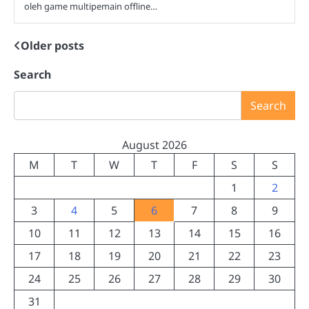
oleh game multipemain offline…
Older posts
Posts
navigation
Search
Search
August 2026
M
T
W
T
F
S
S
1
2
3
4
5
6
7
8
9
10
11
12
13
14
15
16
17
18
19
20
21
22
23
24
25
26
27
28
29
30
31