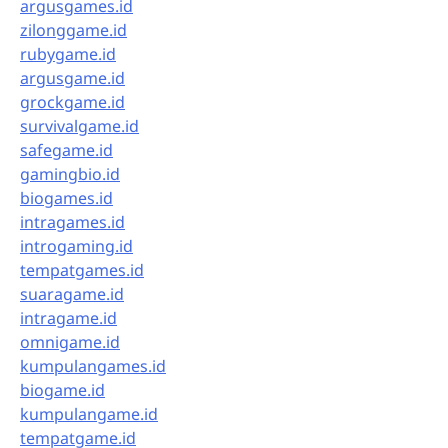
argusgames.id
zilonggame.id
rubygame.id
argusgame.id
grockgame.id
survivalgame.id
safegame.id
gamingbio.id
biogames.id
intragames.id
introgaming.id
tempatgames.id
suaragame.id
intragame.id
omnigame.id
kumpulangames.id
biogame.id
kumpulangame.id
tempatgame.id