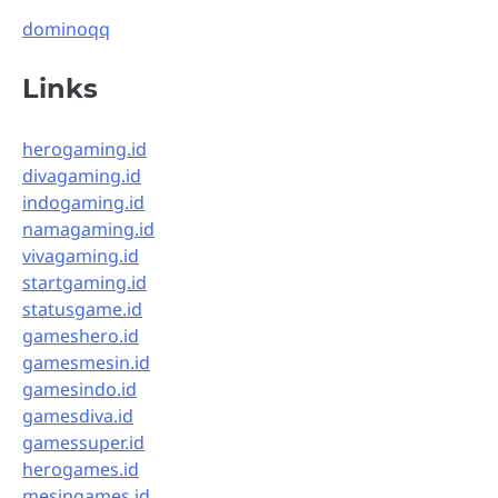
dominoqq
Links
herogaming.id
divagaming.id
indogaming.id
namagaming.id
vivagaming.id
startgaming.id
statusgame.id
gameshero.id
gamesmesin.id
gamesindo.id
gamesdiva.id
gamessuper.id
herogames.id
mesingames.id