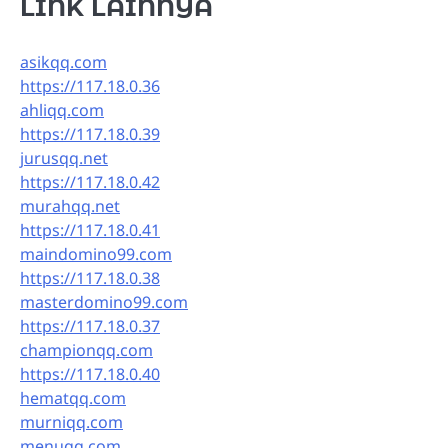
LINK LAINNYA
asikqq.com
https://117.18.0.36
ahliqq.com
https://117.18.0.39
jurusqq.net
https://117.18.0.42
murahqq.net
https://117.18.0.41
maindomino99.com
https://117.18.0.38
masterdomino99.com
https://117.18.0.37
championqq.com
https://117.18.0.40
hematqq.com
murniqq.com
menuqq.com