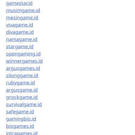
gamestar.id
musimgame.id
mesingame.id
vivagame.id
divagame.id
namagame.id
stargame.id
opengaming.id
winnergames.id
argusgames.id
zilonggame.id
rubygame.id
argusgame.id
grockgame.id
survivalgame.id
safegame.id
gamingbio.id
biogames.id
intragames.id