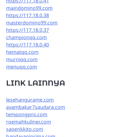
https://117.18.0.41
maindomino99.com
https://117.18.0.38
masterdomino99.com
https://117.18.0.37
championqq.com
https://117.18.0.40
hematqq.com
murniqq.com
menuqq.com
LINK LAINNYA
lesehangurame.com
ayambakar7saudara.com
tempongpns.com
roemahkuliner.com
saoenkkito.com
handayaniprima.com