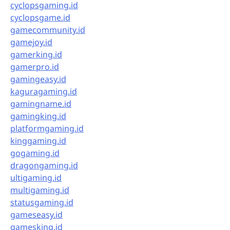
cyclopsgaming.id
cyclopsgame.id
gamecommunity.id
gamejoy.id
gamerking.id
gamerpro.id
gamingeasy.id
kaguragaming.id
gamingname.id
gamingking.id
platformgaming.id
kinggaming.id
gogaming.id
dragongaming.id
ultigaming.id
multigaming.id
statusgaming.id
gameseasy.id
gamesking.id