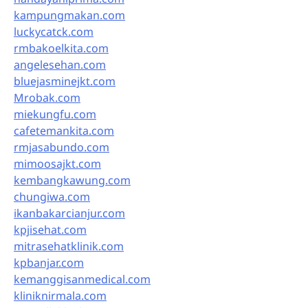
kampungmakan.com
luckycatck.com
rmbakoelkita.com
angelesehan.com
bluejasminejkt.com
Mrobak.com
miekungfu.com
cafetemankita.com
rmjasabundo.com
mimoosajkt.com
kembangkawung.com
chungiwa.com
ikanbakarcianjur.com
kpjisehat.com
mitrasehatklinik.com
kpbanjar.com
kemanggisanmedical.com
kliniknirmala.com