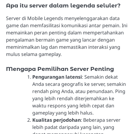
Apa itu server dalam legenda seluler?
Server di Mobile Legends menyelenggarakan data
game dan memfasilitasi komunikasi antar pemain. Ini
memainkan peran penting dalam mempertahankan
pengalaman bermain game yang lancar dengan
meminimalkan lag dan memastikan interaksi yang
mulus selama gameplay.
Mengapa Pemilihan Server Penting
Pengurangan latensi
: Semakin dekat
Anda secara geografis ke server, semakin
rendah ping Anda, atau penundaan. Ping
yang lebih rendah diterjemahkan ke
waktu respons yang lebih cepat dan
gameplay yang lebih halus.
Kualitas perjodohan
: Beberapa server
lebih padat daripada yang lain, yang