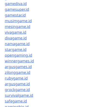
gamediva.id
gamesuper.id
gamestar.id
musimgame.id
mesingame.id
vivagame.id
divagame.id
namagame.id
stargame.id
opengaming.id
winnergames.id
argusgames.id
zilonggame.id
rubygame.id
argusgame.id
grockgame.id
survivalgame.id
safegame.id
gamingbio.id