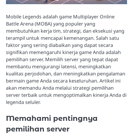
Mobile Legends adalah game Multiplayer Online
Battle Arena (MOBA) yang populer yang
membutuhkan kerja tim, strategi, dan eksekusi yang
terampil untuk mencapai kemenangan. Salah satu
faktor yang sering diabaikan yang dapat secara
signifikan memengaruhi kinerja game Anda adalah
pemilihan server. Memilih server yang tepat dapat
membantu mengurangi latensi, meningkatkan
kualitas perjodohan, dan meningkatkan pengalaman
bermain game Anda secara keseluruhan. Artikel ini
akan memandu Anda melalui strategi pemilihan
server terbaik untuk mengoptimalkan kinerja Anda di
legenda seluler.
Memahami pentingnya
pemilihan server