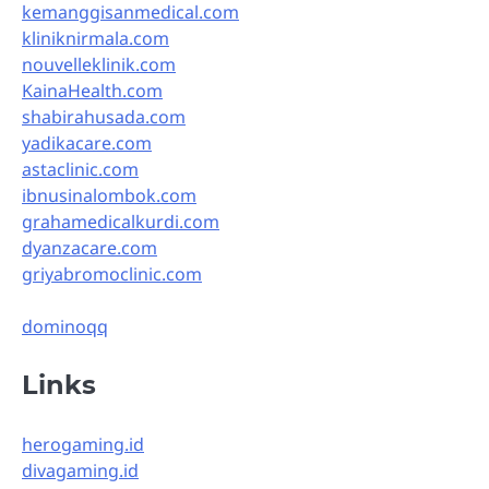
kemanggisanmedical.com
kliniknirmala.com
nouvelleklinik.com
KainaHealth.com
shabirahusada.com
yadikacare.com
astaclinic.com
ibnusinalombok.com
grahamedicalkurdi.com
dyanzacare.com
griyabromoclinic.com
dominoqq
Links
herogaming.id
divagaming.id