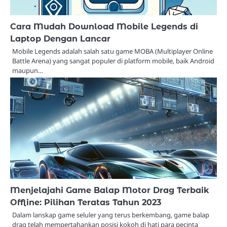
Cara Mudah Download Mobile Legends di
Laptop Dengan Lancar
Mobile Legends adalah salah satu game MOBA (Multiplayer Online
Battle Arena) yang sangat populer di platform mobile, baik Android
maupun…
Menjelajahi Game Balap Motor Drag Terbaik
Offline: Pilihan Teratas Tahun 2023
Dalam lanskap game seluler yang terus berkembang, game balap
drag telah mempertahankan posisi kokoh di hati para pecinta