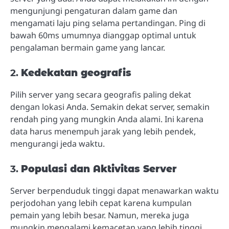
mengunjungi pengaturan dalam game dan
mengamati laju ping selama pertandingan. Ping di
bawah 60ms umumnya dianggap optimal untuk
pengalaman bermain game yang lancar.
2.
Kedekatan geografis
Pilih server yang secara geografis paling dekat
dengan lokasi Anda. Semakin dekat server, semakin
rendah ping yang mungkin Anda alami. Ini karena
data harus menempuh jarak yang lebih pendek,
mengurangi jeda waktu.
3.
Populasi dan Aktivitas Server
Server berpenduduk tinggi dapat menawarkan waktu
perjodohan yang lebih cepat karena kumpulan
pemain yang lebih besar. Namun, mereka juga
mungkin mengalami kemacetan yang lebih tinggi,