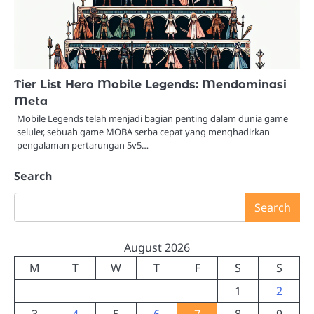
Tier List Hero Mobile Legends: Mendominasi
Meta
Mobile Legends telah menjadi bagian penting dalam dunia game
seluler, sebuah game MOBA serba cepat yang menghadirkan
pengalaman pertarungan 5v5…
Search
Search
August 2026
M
T
W
T
F
S
S
1
2