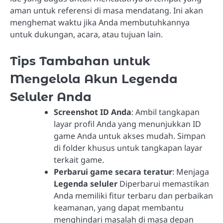
aman untuk referensi di masa mendatang. Ini akan
menghemat waktu jika Anda membutuhkannya
untuk dukungan, acara, atau tujuan lain.
Tips Tambahan untuk
Mengelola Akun Legenda
Seluler Anda
Screenshot ID Anda
: Ambil tangkapan
layar profil Anda yang menunjukkan ID
game Anda untuk akses mudah. Simpan
di folder khusus untuk tangkapan layar
terkait game.
Perbarui game secara teratur
: Menjaga
Legenda seluler
Diperbarui memastikan
Anda memiliki fitur terbaru dan perbaikan
keamanan, yang dapat membantu
menghindari masalah di masa depan