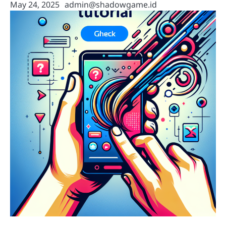
May 24, 2025
admin@shadowgame.id