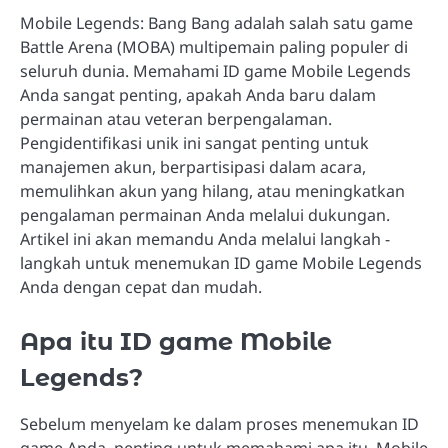
Mobile Legends: Bang Bang adalah salah satu game
Battle Arena (MOBA) multipemain paling populer di
seluruh dunia. Memahami ID game Mobile Legends
Anda sangat penting, apakah Anda baru dalam
permainan atau veteran berpengalaman.
Pengidentifikasi unik ini sangat penting untuk
manajemen akun, berpartisipasi dalam acara,
memulihkan akun yang hilang, atau meningkatkan
pengalaman permainan Anda melalui dukungan.
Artikel ini akan memandu Anda melalui langkah -
langkah untuk menemukan ID game Mobile Legends
Anda dengan cepat dan mudah.
Apa itu ID game Mobile
Legends?
Sebelum menyelam ke dalam proses menemukan ID
game Anda, penting untuk memahami apa itu. Mobile