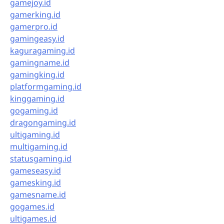
gamejoy.id
gamerking.id
gamerpro.id
gamingeasy.id
kaguragaming.id
gamingname.id
gamingking.id
platformgaming.id
kinggaming.id
gogaming.id
dragongaming.id
ultigaming.id
multigaming.id
statusgaming.id
gameseasy.id
gamesking.id
gamesname.id
gogames.id
ultigames.id