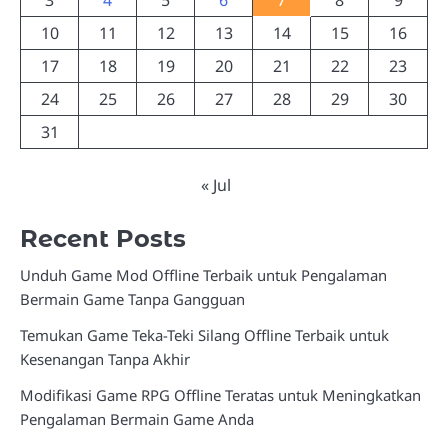
3
4
5
6
7
8
9
10
11
12
13
14
15
16
17
18
19
20
21
22
23
24
25
26
27
28
29
30
31
« Jul
Recent Posts
Unduh Game Mod Offline Terbaik untuk Pengalaman
Bermain Game Tanpa Gangguan
Temukan Game Teka-Teki Silang Offline Terbaik untuk
Kesenangan Tanpa Akhir
Modifikasi Game RPG Offline Teratas untuk Meningkatkan
Pengalaman Bermain Game Anda