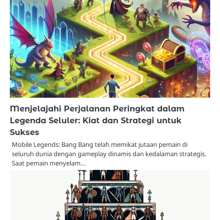
Menjelajahi Perjalanan Peringkat dalam
Legenda Seluler: Kiat dan Strategi untuk
Sukses
Mobile Legends: Bang Bang telah memikat jutaan pemain di
seluruh dunia dengan gameplay dinamis dan kedalaman strategis.
Saat pemain menyelam…