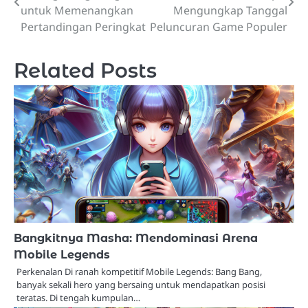
navigation
untuk Memenangkan
Mengungkap Tanggal
Pertandingan Peringkat
Peluncuran Game Populer
Related Posts
Bangkitnya Masha: Mendominasi Arena
Mobile Legends
Perkenalan Di ranah kompetitif Mobile Legends: Bang Bang,
banyak sekali hero yang bersaing untuk mendapatkan posisi
teratas. Di tengah kumpulan…