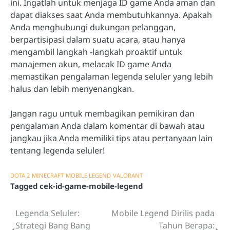
ini. Ingatlah untuk menjaga ID game Anda aman dan
dapat diakses saat Anda membutuhkannya. Apakah
Anda menghubungi dukungan pelanggan,
berpartisipasi dalam suatu acara, atau hanya
mengambil langkah -langkah proaktif untuk
manajemen akun, melacak ID game Anda
memastikan pengalaman legenda seluler yang lebih
halus dan lebih menyenangkan.
Jangan ragu untuk membagikan pemikiran dan
pengalaman Anda dalam komentar di bawah atau
jangkau jika Anda memiliki tips atau pertanyaan lain
tentang legenda seluler!
DOTA 2
MINECRAFT
MOBILE LEGEND
VALORANT
Tagged
cek-id-game-mobile-legend
Legenda Seluler:
Mobile Legend Dirilis pada
Post
Strategi Bang Bang
Tahun Berapa: