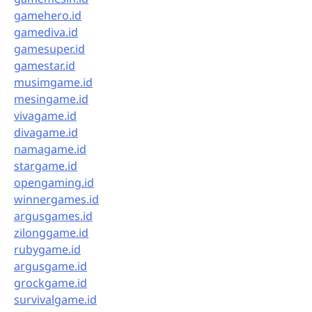
gamehero.id
gamediva.id
gamesuper.id
gamestar.id
musimgame.id
mesingame.id
vivagame.id
divagame.id
namagame.id
stargame.id
opengaming.id
winnergames.id
argusgames.id
zilonggame.id
rubygame.id
argusgame.id
grockgame.id
survivalgame.id