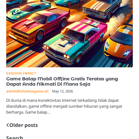
GENSHIN IMPACT
Game Balap Mobil Offline Gratis Teratas yang
Dapat Anda Nikmati Di Mana Saja
admin@shadowgame.id
May 12, 2026
Di dunia di mana konektivitas internet terkadang tidak dapat
diandalkan, game offline menjadi sumber hiburan yang sangat
berharga. Game balap…
Older posts
Posts
navigation
Search