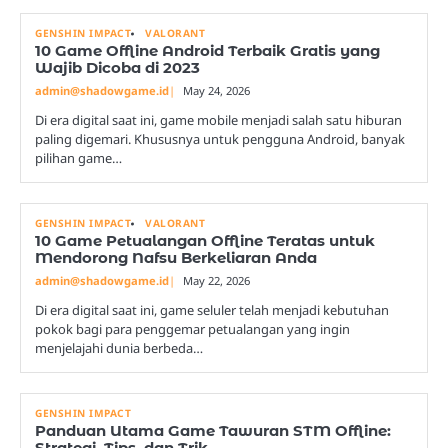
GENSHIN IMPACT
VALORANT
10 Game Offline Android Terbaik Gratis yang
Wajib Dicoba di 2023
admin@shadowgame.id
May 24, 2026
Di era digital saat ini, game mobile menjadi salah satu hiburan
paling digemari. Khususnya untuk pengguna Android, banyak
pilihan game…
GENSHIN IMPACT
VALORANT
10 Game Petualangan Offline Teratas untuk
Mendorong Nafsu Berkeliaran Anda
admin@shadowgame.id
May 22, 2026
Di era digital saat ini, game seluler telah menjadi kebutuhan
pokok bagi para penggemar petualangan yang ingin
menjelajahi dunia berbeda…
GENSHIN IMPACT
Panduan Utama Game Tawuran STM Offline: