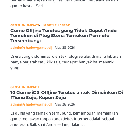
berhasil menangkap imajinasi para pencari petualangan dan
gamer kasual. Seri…
GENSHIN IMPACT
MOBILE LEGEND
Game Offline Teratas yang Tidak Dapat Anda
Temukan di Play Store: Temukan Permata
Tersembunyi
admin@shadowgame.id
May 28, 2026
Di era yang didominasi oleh teknologi seluler, di mana hiburan
hanya berjarak satu klik saja, terdapat banyak hal menarik
yang…
GENSHIN IMPACT
10 Game iOS Offline Teratas untuk Dimainkan Di
Mana Saja, Kapan Saja
admin@shadowgame.id
May 26, 2026
Di dunia yang semakin terhubung, kemampuan memainkan
game menawan tanpa konektivitas internet adalah sebuah
anugerah. Baik saat Anda sedang dalam…