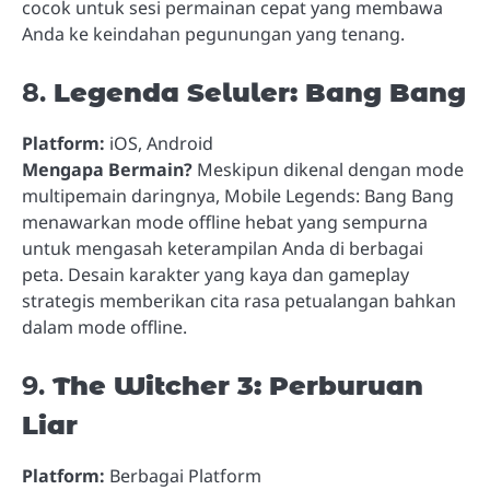
cocok untuk sesi permainan cepat yang membawa
Anda ke keindahan pegunungan yang tenang.
8.
Legenda Seluler: Bang Bang
Platform:
iOS, Android
Mengapa Bermain?
Meskipun dikenal dengan mode
multipemain daringnya, Mobile Legends: Bang Bang
menawarkan mode offline hebat yang sempurna
untuk mengasah keterampilan Anda di berbagai
peta. Desain karakter yang kaya dan gameplay
strategis memberikan cita rasa petualangan bahkan
dalam mode offline.
9.
The Witcher 3: Perburuan
Liar
Platform:
Berbagai Platform