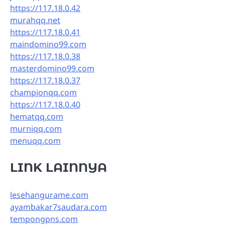
https://117.18.0.42
murahqq.net
https://117.18.0.41
maindomino99.com
https://117.18.0.38
masterdomino99.com
https://117.18.0.37
championqq.com
https://117.18.0.40
hematqq.com
murniqq.com
menuqq.com
LINK LAINNYA
lesehangurame.com
ayambakar7saudara.com
tempongpns.com