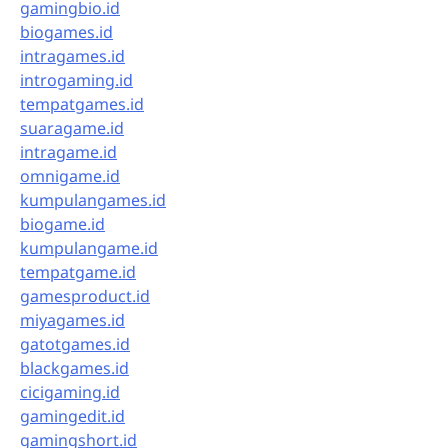
gamingbio.id
biogames.id
intragames.id
introgaming.id
tempatgames.id
suaragame.id
intragame.id
omnigame.id
kumpulangames.id
biogame.id
kumpulangame.id
tempatgame.id
gamesproduct.id
miyagames.id
gatotgames.id
blackgames.id
cicigaming.id
gamingedit.id
gamingshort.id