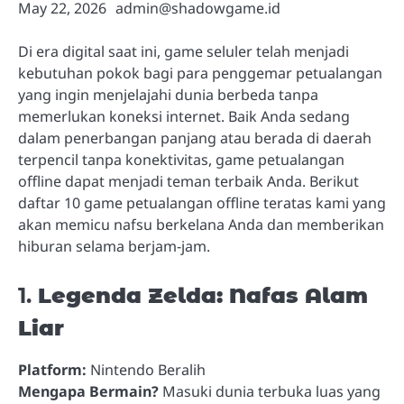
May 22, 2026
admin@shadowgame.id
Di era digital saat ini, game seluler telah menjadi
kebutuhan pokok bagi para penggemar petualangan
yang ingin menjelajahi dunia berbeda tanpa
memerlukan koneksi internet. Baik Anda sedang
dalam penerbangan panjang atau berada di daerah
terpencil tanpa konektivitas, game petualangan
offline dapat menjadi teman terbaik Anda. Berikut
daftar 10 game petualangan offline teratas kami yang
akan memicu nafsu berkelana Anda dan memberikan
hiburan selama berjam-jam.
1.
Legenda Zelda: Nafas Alam
Liar
Platform:
Nintendo Beralih
Mengapa Bermain?
Masuki dunia terbuka luas yang