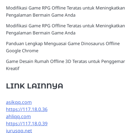
Modifikasi Game RPG Offline Teratas untuk Meningkatkan
Pengalaman Bermain Game Anda
Modifikasi Game RPG Offline Teratas untuk Meningkatkan
Pengalaman Bermain Game Anda
Panduan Lengkap Menguasai Game Dinosaurus Offline
Google Chrome
Game Desain Rumah Offline 3D Teratas untuk Penggemar
Kreatif
LINK LAINNYA
asikqq.com
https://117.18.0.36
ahliqq.com
https://117.18.0.39
jurusqq.net