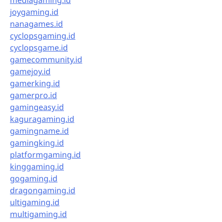
joygaming.id
nanagames.id
cyclopsgaming.id
cyclopsgame.id
gamecommunity.id
gamejoy.id
gamerking.id
gamerpro.id
gamingeasy.id
kaguragaming.id
gamingname.id
gamingking.id
platformgaming.id
kinggaming.id
gogaming.id
dragongaming.id
ultigaming.id
multigaming.id