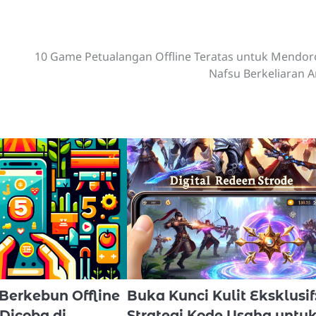
10 Game Petualangan Offline Teratas untuk Mendo
Nafsu Berkeliaran 
Berkebun Offline
Buka Kunci Kulit Eksklusif
Dicoba di
Strategi Kode Usaha untu