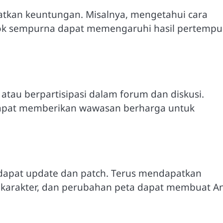
kan keuntungan. Misalnya, mengetahui cara
ok sempurna dapat memengaruhi hasil pertempu
tau berpartisipasi dalam forum dan diskusi.
dapat memberikan wawasan berharga untuk
dapat update dan patch. Terus mendapatkan
n karakter, dan perubahan peta dapat membuat A