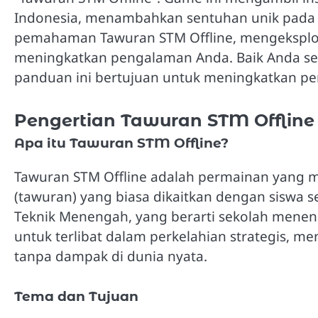
Indonesia, menambahkan sentuhan unik pada 
pemahaman Tawuran STM Offline, mengeksploras
meningkatkan pengalaman Anda. Baik Anda s
panduan ini bertujuan untuk meningkatkan p
Pengertian Tawuran STM Offline
Apa itu Tawuran STM Offline?
Tawuran STM Offline adalah permainan yang 
(tawuran) yang biasa dikaitkan dengan siswa 
Teknik Menengah, yang berarti sekolah menen
untuk terlibat dalam perkelahian strategis, m
tanpa dampak di dunia nyata.
Tema dan Tujuan