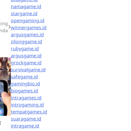
namagame.id
stargame.id
opengaming.id
rong
winnergames.id
Anda
argusgames.id
zilonggame.id
rubygame.id
argusgame.id
grockgame.id
survivalgame.id
safegame.id
gamingbio.id
biogames.id
intragames.id
introgaming.id
tempatgames.id
suaragame.id
:
intragame.id
k