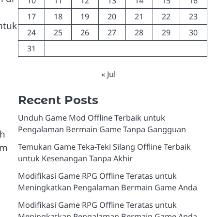
10
11
12
13
14
15
16
17
18
19
20
21
22
23
ntuk
24
25
26
27
28
29
30
31
« Jul
Recent Posts
Unduh Game Mod Offline Terbaik untuk
Pengalaman Bermain Game Tanpa Gangguan
ah
rm
Temukan Game Teka-Teki Silang Offline Terbaik
untuk Kesenangan Tanpa Akhir
Modifikasi Game RPG Offline Teratas untuk
Meningkatkan Pengalaman Bermain Game Anda
Modifikasi Game RPG Offline Teratas untuk
Meningkatkan Pengalaman Bermain Game Anda