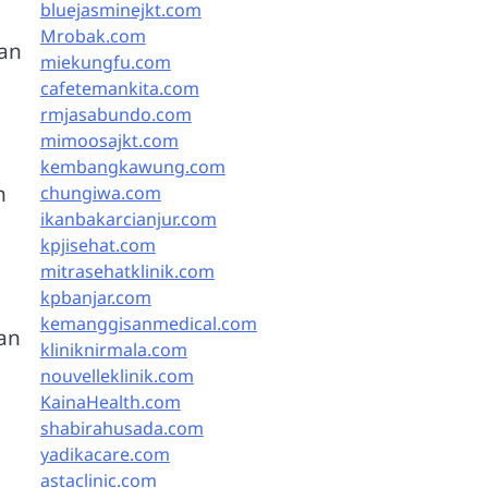
bluejasminejkt.com
Mrobak.com
an
miekungfu.com
cafetemankita.com
rmjasabundo.com
mimoosajkt.com
kembangkawung.com
n
chungiwa.com
ikanbakarcianjur.com
kpjisehat.com
mitrasehatklinik.com
kpbanjar.com
kemanggisanmedical.com
an
kliniknirmala.com
nouvelleklinik.com
KainaHealth.com
shabirahusada.com
yadikacare.com
astaclinic.com