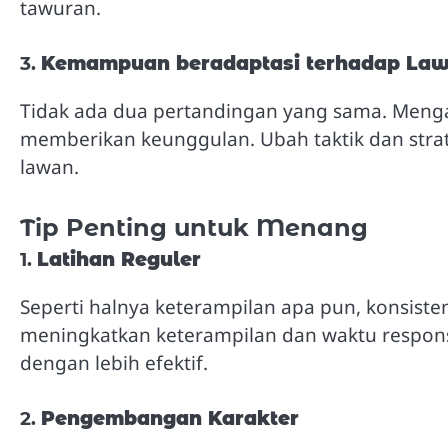
tawuran.
3.
Kemampuan beradaptasi terhadap La
Tidak ada dua pertandingan yang sama. Menga
memberikan keunggulan. Ubah taktik dan str
lawan.
Tip Penting untuk Menang
1.
Latihan Reguler
Seperti halnya keterampilan apa pun, konsistens
meningkatkan keterampilan dan waktu respon
dengan lebih efektif.
2.
Pengembangan Karakter