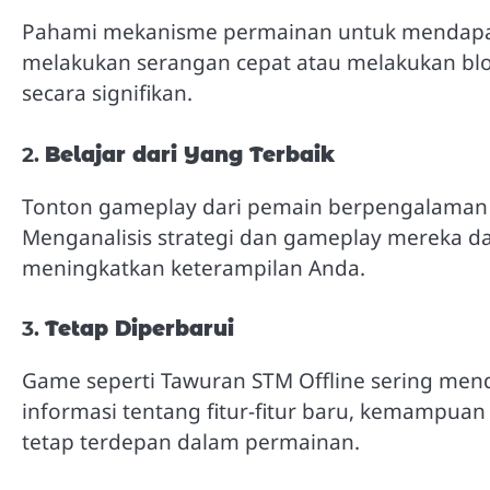
Pahami mekanisme permainan untuk mendapat
melakukan serangan cepat atau melakukan bl
secara signifikan.
2.
Belajar dari Yang Terbaik
Tonton gameplay dari pemain berpengalaman a
Menganalisis strategi dan gameplay mereka 
meningkatkan keterampilan Anda.
3.
Tetap Diperbarui
Game seperti Tawuran STM Offline sering men
informasi tentang fitur-fitur baru, kemampua
tetap terdepan dalam permainan.