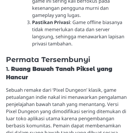
game ini sering kali berfokus pada
kesenangan pengguna murni dan
gameplay yang lugas.
Pastikan Privasi
: Game offline biasanya
tidak memerlukan data dan server
langsung, sehingga menawarkan lapisan
privasi tambahan.
Permata Tersembunyi
1.
Ruang Bawah Tanah Piksel yang
Hancur
Sebuah remake dari ‘Pixel Dungeon’ klasik, game
petualangan indie nakal ini menawarkan pengalaman
penjelajahan bawah tanah yang menantang. Versi
Pixel Dungeon yang dimodifikasi sering ditemukan di
luar toko aplikasi utama karena pengembangan
berbasis komunitas. Pemain dapat membenamkan
diri dalam ruang bawah tanah yang dibuat secara