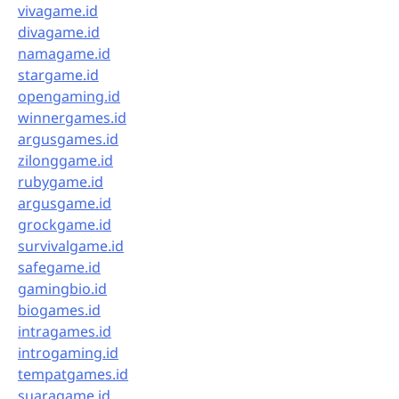
vivagame.id
divagame.id
namagame.id
stargame.id
opengaming.id
winnergames.id
argusgames.id
zilonggame.id
rubygame.id
argusgame.id
grockgame.id
survivalgame.id
safegame.id
gamingbio.id
biogames.id
intragames.id
introgaming.id
tempatgames.id
suaragame.id