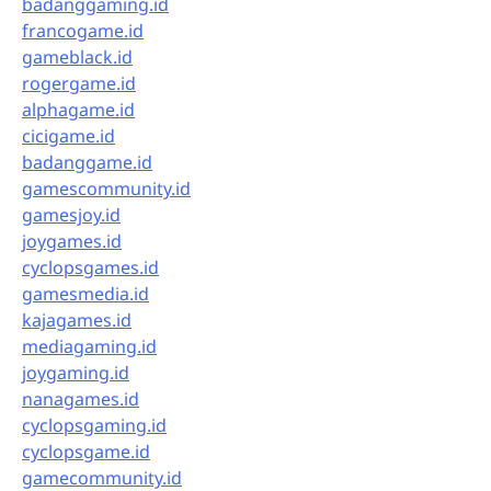
badanggaming.id
francogame.id
gameblack.id
rogergame.id
alphagame.id
cicigame.id
badanggame.id
gamescommunity.id
gamesjoy.id
joygames.id
cyclopsgames.id
gamesmedia.id
kajagames.id
mediagaming.id
joygaming.id
nanagames.id
cyclopsgaming.id
cyclopsgame.id
gamecommunity.id