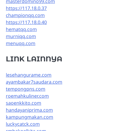
masterdomino99.com
https://117.18.0.37
championqq.com
https://117.18.0.40
hematqq.com
murniqq.com
menuqq.com
LINK LAINNYA
lesehangurame.com
ayambakar7saudara.com
tempongpns.com
roemahkuliner.com
saoenkkito.com
handayaniprima.com
kampungmakan.com
luckycatck.com