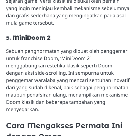
sejarah game. Versi klasik ini disukai oleh pemain
yang ingin meninjau kembali mekanisme sebelumnya
dan grafis sederhana yang mengingatkan pada asal
mula game tersebut.
5.
MiniDoom 2
Sebuah penghormatan yang dibuat oleh penggemar
untuk franchise Doom, ‘MiniDoom 2’
menggabungkan estetika klasik seperti Doom
dengan aksi side-scrolling. Ini sempurna untuk
penggemar waralaba yang mencari sentuhan inovatif
dari yang sudah dikenal, baik sebagai penghormatan
maupun penafsiran ulang, menampilkan mekanisme
Doom klasik dan beberapa tambahan yang
menyegarkan.
Cara Mengakses Permata Ini