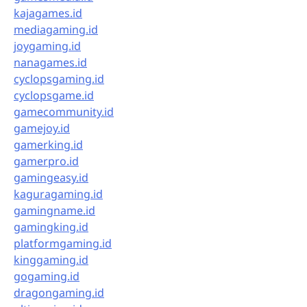
kajagames.id
mediagaming.id
joygaming.id
nanagames.id
cyclopsgaming.id
cyclopsgame.id
gamecommunity.id
gamejoy.id
gamerking.id
gamerpro.id
gamingeasy.id
kaguragaming.id
gamingname.id
gamingking.id
platformgaming.id
kinggaming.id
gogaming.id
dragongaming.id