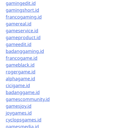
gamingedit.id
gamingshort.id
francogaming.id
gamereal.id
gameservice.id
gameproduct.id
gameedit.id
badanggaming.id
francogame.id
gameblack.id
rogergame.id
alphagame.id
cicigame.id
badanggame.id
gamescommunity.id
gamesjoy.id
joygames.id
cyclopsgames.id
gamesmedia.id