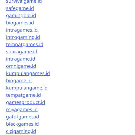
survivalgame.id
safegame.id
gamingbio.id
biogames.id
intragames.id
introgaming.id
tempatgames.id
suaragame.id
intragame.id
omnigame.id
kumpulangames.id
biogame.id
kumpulangame.id
tempatgame.id
gamesproduct.id
miyagames.id
gatotgames.id
blackgames.id
cicigaming.id