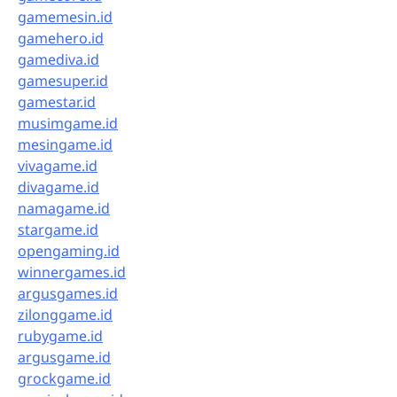
gamemesin.id
gamehero.id
gamediva.id
gamesuper.id
gamestar.id
musimgame.id
mesingame.id
vivagame.id
divagame.id
namagame.id
stargame.id
opengaming.id
winnergames.id
argusgames.id
zilonggame.id
rubygame.id
argusgame.id
grockgame.id