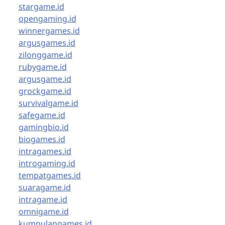
stargame.id
opengaming.id
winnergames.id
argusgames.id
zilonggame.id
rubygame.id
argusgame.id
grockgame.id
survivalgame.id
safegame.id
gamingbio.id
biogames.id
intragames.id
introgaming.id
tempatgames.id
suaragame.id
intragame.id
omnigame.id
kumpulangames.id