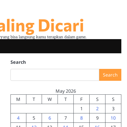
aling Dicari
al yang bisa langsung kamu terapkan dalam game.
Search
Search
May 2026
M
T
W
T
F
S
S
1
2
3
4
5
6
7
8
9
10