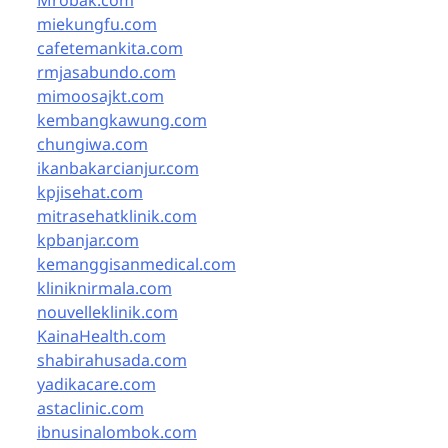
Mrobak.com
miekungfu.com
cafetemankita.com
rmjasabundo.com
mimoosajkt.com
kembangkawung.com
chungiwa.com
ikanbakarcianjur.com
kpjisehat.com
mitrasehatklinik.com
kpbanjar.com
kemanggisanmedical.com
kliniknirmala.com
nouvelleklinik.com
KainaHealth.com
shabirahusada.com
yadikacare.com
astaclinic.com
ibnusinalombok.com