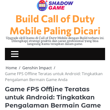
Skip
to
content
Build Call of Duty
Mobile Paling Dicari
Upgrade skill kamu di Call of Duty Mobile dengan Build terbaru ini.
Dilengkapi strategi praktis dan saran profesional yang bisa
langsung kamu terapkan dalam game.
Home
Genshin Impact
Game FPS Offline Teratas untuk Android: Tingkatkan
Pengalaman Bermain Game Anda
Game FPS Offline Teratas
untuk Android: Tingkatkan
Pengalaman Bermain Game