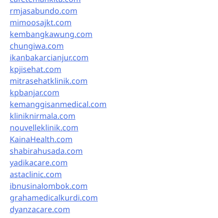
rmjasabundo.com
mimoosajkt.com
kembangkawung.com
chungiwa.com
ikanbakarcianjur.com
kpjisehat.com
mitrasehatklinik.com
kpbanjar.com
kemanggisanmedical.com
kliniknirmala.com
nouvelleklinik.com
KainaHealth.com
shabirahusada.com
yadikacare.com
astaclinic.com
ibnusinalombok.com
grahamedicalkurdi.com
dyanzacare.com