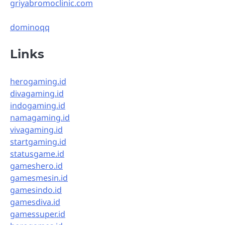
griyabromoclinic.com
dominoqq
Links
herogaming.id
divagaming.id
indogaming.id
namagaming.id
vivagaming.id
startgaming.id
statusgame.id
gameshero.id
gamesmesin.id
gamesindo.id
gamesdiva.id
gamessuper.id