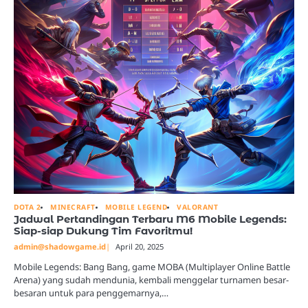
DOTA 2
MINECRAFT
MOBILE LEGEND
VALORANT
Jadwal Pertandingan Terbaru M6 Mobile Legends:
Siap-siap Dukung Tim Favoritmu!
admin@shadowgame.id
April 20, 2025
Mobile Legends: Bang Bang, game MOBA (Multiplayer Online Battle
Arena) yang sudah mendunia, kembali menggelar turnamen besar-
besaran untuk para penggemarnya,…