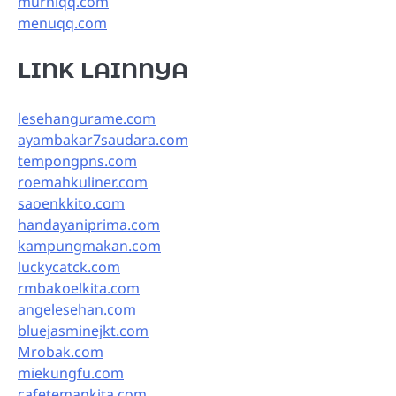
murniqq.com
menuqq.com
LINK LAINNYA
lesehangurame.com
ayambakar7saudara.com
tempongpns.com
roemahkuliner.com
saoenkkito.com
handayaniprima.com
kampungmakan.com
luckycatck.com
rmbakoelkita.com
angelesehan.com
bluejasminejkt.com
Mrobak.com
miekungfu.com
cafetemankita.com