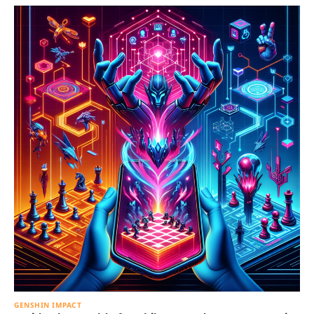
GENSHIN IMPACT