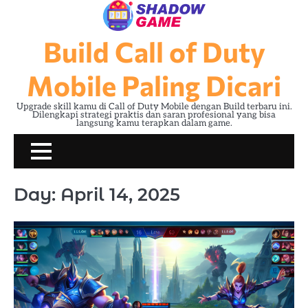
Skip
to
content
Build Call of Duty
Mobile Paling Dicari
Upgrade skill kamu di Call of Duty Mobile dengan Build terbaru ini.
Dilengkapi strategi praktis dan saran profesional yang bisa
langsung kamu terapkan dalam game.
Day:
April 14, 2025