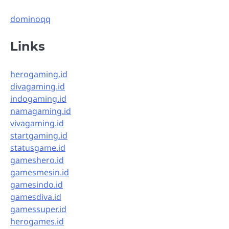
dominoqq
Links
herogaming.id
divagaming.id
indogaming.id
namagaming.id
vivagaming.id
startgaming.id
statusgame.id
gameshero.id
gamesmesin.id
gamesindo.id
gamesdiva.id
gamessuper.id
herogames.id