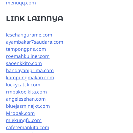
menuqq.com
LINK LAINNYA
lesehangurame.com
ayambakar7saudara.com
tempongpns.com
roemahkuliner.com
saoenkkito.com
handayaniprima.com
kampungmakan.com
luckycatck.com
rmbakoelkita.com
angelesehan.com
bluejasminejkt.com
Mrobak.com
miekungfu.com
cafetemankita.com