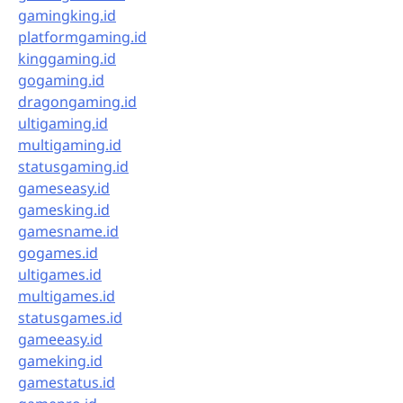
gamingking.id
platformgaming.id
kinggaming.id
gogaming.id
dragongaming.id
ultigaming.id
multigaming.id
statusgaming.id
gameseasy.id
gamesking.id
gamesname.id
gogames.id
ultigames.id
multigames.id
statusgames.id
gameeasy.id
gameking.id
gamestatus.id