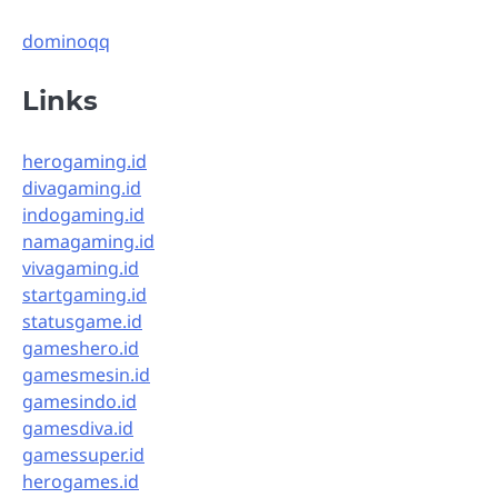
dominoqq
Links
herogaming.id
divagaming.id
indogaming.id
namagaming.id
vivagaming.id
startgaming.id
statusgame.id
gameshero.id
gamesmesin.id
gamesindo.id
gamesdiva.id
gamessuper.id
herogames.id