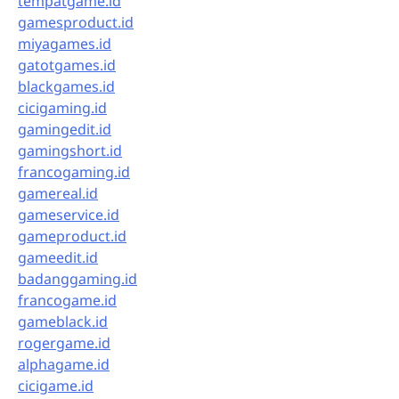
tempatgame.id
gamesproduct.id
miyagames.id
gatotgames.id
blackgames.id
cicigaming.id
gamingedit.id
gamingshort.id
francogaming.id
gamereal.id
gameservice.id
gameproduct.id
gameedit.id
badanggaming.id
francogame.id
gameblack.id
rogergame.id
alphagame.id
cicigame.id