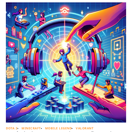
DOTA 2
MINECRAFT
MOBILE LEGEND
VALORANT