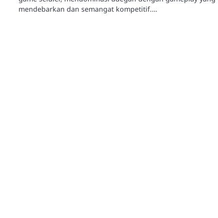
mendebarkan dan semangat kompetitif.…