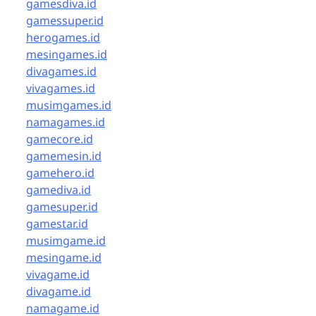
gamesdiva.id
gamessuper.id
herogames.id
mesingames.id
divagames.id
vivagames.id
musimgames.id
namagames.id
gamecore.id
gamemesin.id
gamehero.id
gamediva.id
gamesuper.id
gamestar.id
musimgame.id
mesingame.id
vivagame.id
divagame.id
namagame.id