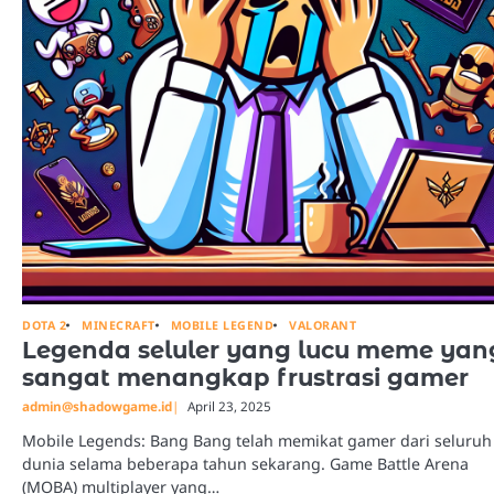
DOTA 2
MINECRAFT
MOBILE LEGEND
VALORANT
Legenda seluler yang lucu meme yan
sangat menangkap frustrasi gamer
admin@shadowgame.id
April 23, 2025
Mobile Legends: Bang Bang telah memikat gamer dari seluruh
dunia selama beberapa tahun sekarang. Game Battle Arena
(MOBA) multiplayer yang…