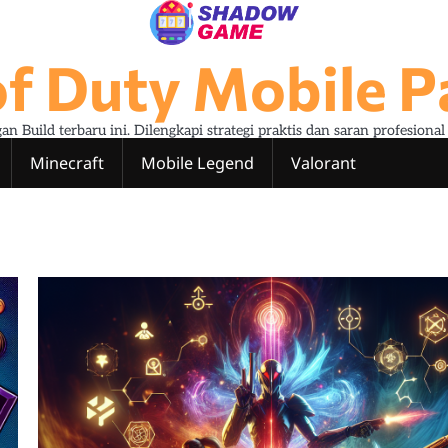
of Duty Mobile P
an Build terbaru ini. Dilengkapi strategi praktis dan saran profesion
Minecraft
Mobile Legend
Valorant