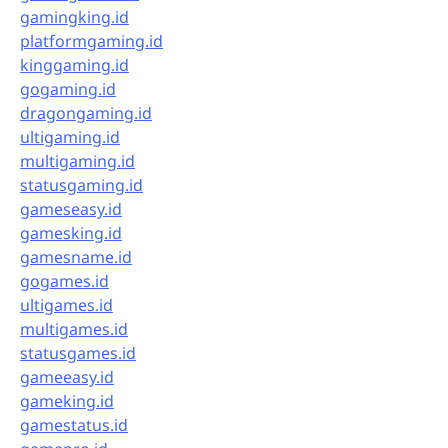
gamingking.id
platformgaming.id
kinggaming.id
gogaming.id
dragongaming.id
ultigaming.id
multigaming.id
statusgaming.id
gameseasy.id
gamesking.id
gamesname.id
gogames.id
ultigames.id
multigames.id
statusgames.id
gameeasy.id
gameking.id
gamestatus.id