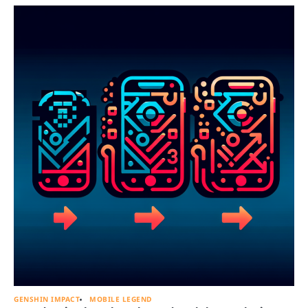
GENSHIN IMPACT
MOBILE LEGEND