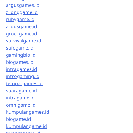
argusgames.id
zilonggame.id
rubygame.id
argusgame.id
grockgame.id
survivalgame.id
safegame.id
gamingbio.id
biogames.id
intragames.id
introgaming.id
tempatgames.id
suaragame.id
intragame.id
omnigame.id
kumpulangames.id
biogame.id
kumpulangame.id