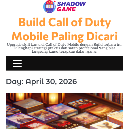
Skip
to
content
Build Call of Duty
Mobile Paling Dicari
Upgrade skill kamu di Call of Duty Mobile dengan Build terbaru ini.
Dilengkapi strategi praktis dan saran profesional yang bisa
langsung kamu terapkan dalam game.
Day:
April 30, 2026