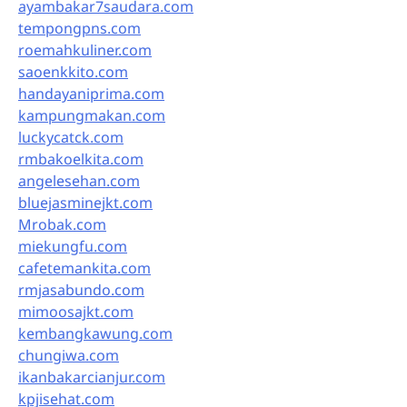
ayambakar7saudara.com
tempongpns.com
roemahkuliner.com
saoenkkito.com
handayaniprima.com
kampungmakan.com
luckycatck.com
rmbakoelkita.com
angelesehan.com
bluejasminejkt.com
Mrobak.com
miekungfu.com
cafetemankita.com
rmjasabundo.com
mimoosajkt.com
kembangkawung.com
chungiwa.com
ikanbakarcianjur.com
kpjisehat.com