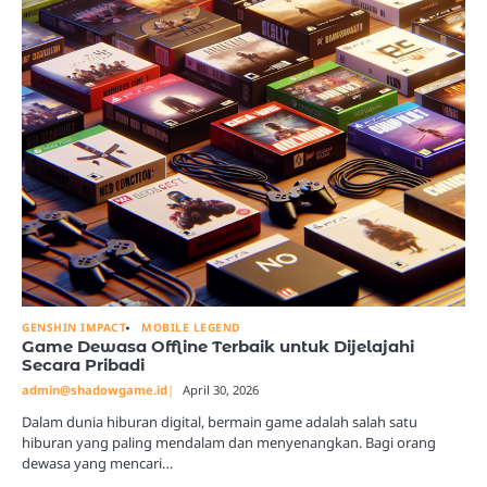
GENSHIN IMPACT
MOBILE LEGEND
Game Dewasa Offline Terbaik untuk Dijelajahi
Secara Pribadi
admin@shadowgame.id
April 30, 2026
Dalam dunia hiburan digital, bermain game adalah salah satu
hiburan yang paling mendalam dan menyenangkan. Bagi orang
dewasa yang mencari…