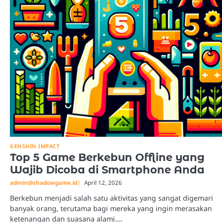
GENSHIN IMPACT
Top 5 Game Berkebun Offline yang
Wajib Dicoba di Smartphone Anda
admin@shadowgame.id
April 12, 2026
Berkebun menjadi salah satu aktivitas yang sangat digemari
banyak orang, terutama bagi mereka yang ingin merasakan
ketenangan dan suasana alami.…