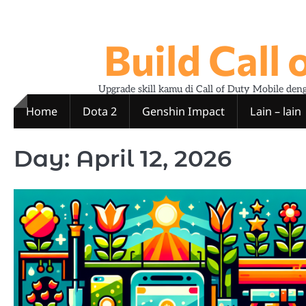
Skip
to
content
Build Call 
Upgrade skill kamu di Call of Duty Mobile deng
Home
Dota 2
Genshin Impact
Lain – lain
Day:
April 12, 2026