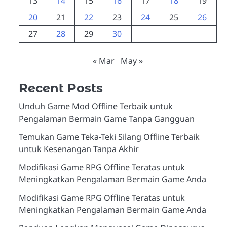
13
14
15
16
17
18
19
20
21
22
23
24
25
26
27
28
29
30
« Mar
May »
Recent Posts
Unduh Game Mod Offline Terbaik untuk
Pengalaman Bermain Game Tanpa Gangguan
Temukan Game Teka-Teki Silang Offline Terbaik
untuk Kesenangan Tanpa Akhir
Modifikasi Game RPG Offline Teratas untuk
Meningkatkan Pengalaman Bermain Game Anda
Modifikasi Game RPG Offline Teratas untuk
Meningkatkan Pengalaman Bermain Game Anda