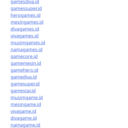
gamesdiva.id
gamessuper.id
herogames.id
mesingames.id
divagames.id
vivagames.id
musimgames.id
namagames.id
gamecore.id
gamemesin.id
gamehero.id
gamediva.id
gamesuper.id
gamestar.id
musimgame.id
mesingame.id
vivagame.id
divagame.id
namagame.id