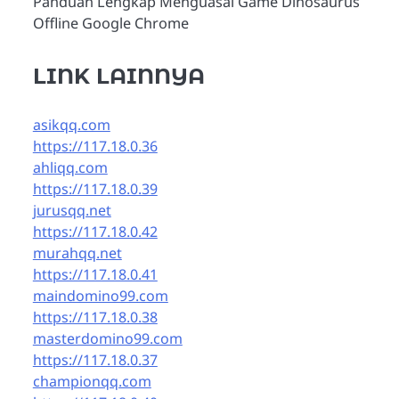
Panduan Lengkap Menguasai Game Dinosaurus
Offline Google Chrome
LINK LAINNYA
asikqq.com
https://117.18.0.36
ahliqq.com
https://117.18.0.39
jurusqq.net
https://117.18.0.42
murahqq.net
https://117.18.0.41
maindomino99.com
https://117.18.0.38
masterdomino99.com
https://117.18.0.37
championqq.com