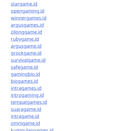
stargame.id
opengaming.id
winnergames.id
argusgames.id
zilonggame.id
rubygame.id
argusgame.id
grockgame.id
survivalgame.id
safegame.id
gamingbio.id
biogames.id
intragames.id
introgaming.id
tempatgames.id
suaragame.id
intragame.id
omnigame.id
kumpulangames.id