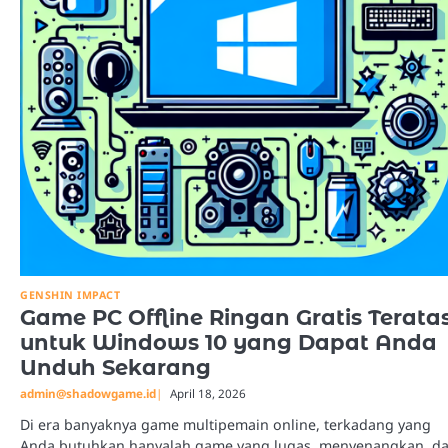
GENSHIN IMPACT
Game PC Offline Ringan Gratis Terata
untuk Windows 10 yang Dapat Anda
Unduh Sekarang
admin@shadowgame.id
April 18, 2026
Di era banyaknya game multipemain online, terkadang yang
Anda butuhkan hanyalah game yang lugas, menyenangkan, d