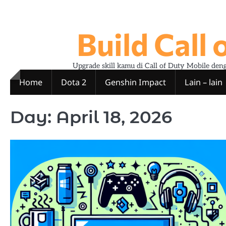
Skip
to
content
Build Call 
Upgrade skill kamu di Call of Duty Mobile deng
Home
Dota 2
Genshin Impact
Lain – lain
Day:
April 18, 2026