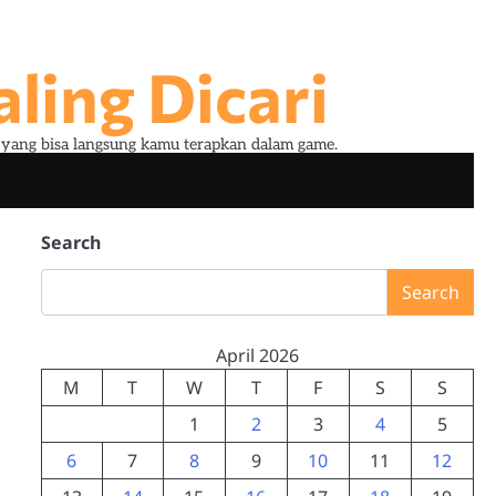
aling Dicari
al yang bisa langsung kamu terapkan dalam game.
Search
Search
April 2026
M
T
W
T
F
S
S
1
2
3
4
5
6
7
8
9
10
11
12