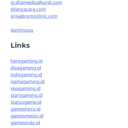
grahamedicalkurdi.com
dyanzacare.com
griyabromoclinic.com
dominoqq
Links
herogaming.id
divagaming.id
indogaming.id
namagaming.id
vivagaming.id
startgaming.id
statusgame.id
gameshero.id
gamesmesin.id
gamesindo.id