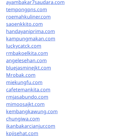
ayambakar7saudara.com
tempongpns.com
roemahkuliner.com
saoenkkito.com
handayaniprima.com
kampungmakan.com
luckycatck.com
rmbakoelkita.com
angelesehan.com
bluejasminejkt.com
Mrobak.com
miekungfu.com
cafetemankita.com
rmjasabundo.com
mimoosajkt.com
kembangkawung.com
chungiwa.com
ikanbakarcianjur.com
kpjisehat.com