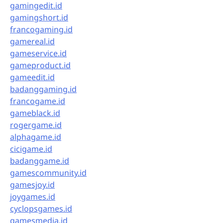
gamingedit.id
gamingshort.id
francogaming.id
gamereal.id
gameservice.id
gameproduct.id
gameedit.id
badanggaming.id
francogame.id
gameblack.id
rogergame.id
alphagame.id
cicigame.id
badanggame.id
gamescommunity.id
gamesjoy.id
joygames.id
cyclopsgames.id
gamesmedia.id