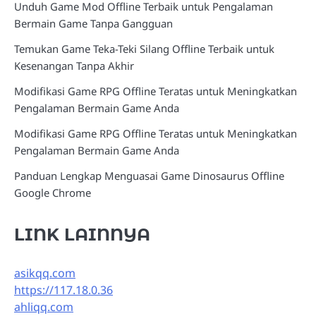
Unduh Game Mod Offline Terbaik untuk Pengalaman
Bermain Game Tanpa Gangguan
Temukan Game Teka-Teki Silang Offline Terbaik untuk
Kesenangan Tanpa Akhir
Modifikasi Game RPG Offline Teratas untuk Meningkatkan
Pengalaman Bermain Game Anda
Modifikasi Game RPG Offline Teratas untuk Meningkatkan
Pengalaman Bermain Game Anda
Panduan Lengkap Menguasai Game Dinosaurus Offline
Google Chrome
LINK LAINNYA
asikqq.com
https://117.18.0.36
ahliqq.com