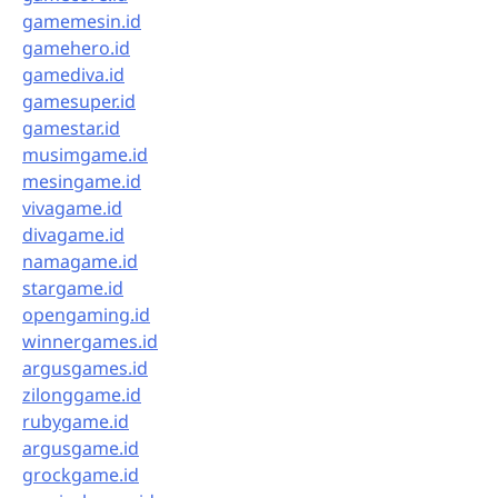
gamemesin.id
gamehero.id
gamediva.id
gamesuper.id
gamestar.id
musimgame.id
mesingame.id
vivagame.id
divagame.id
namagame.id
stargame.id
opengaming.id
winnergames.id
argusgames.id
zilonggame.id
rubygame.id
argusgame.id
grockgame.id