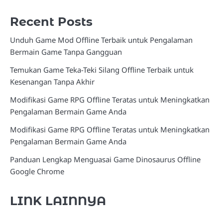
Recent Posts
Unduh Game Mod Offline Terbaik untuk Pengalaman
Bermain Game Tanpa Gangguan
Temukan Game Teka-Teki Silang Offline Terbaik untuk
Kesenangan Tanpa Akhir
Modifikasi Game RPG Offline Teratas untuk Meningkatkan
Pengalaman Bermain Game Anda
Modifikasi Game RPG Offline Teratas untuk Meningkatkan
Pengalaman Bermain Game Anda
Panduan Lengkap Menguasai Game Dinosaurus Offline
Google Chrome
LINK LAINNYA