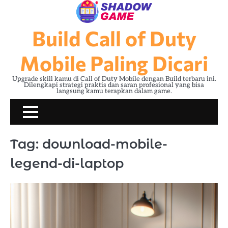
Skip
to
content
Build Call of Duty
Mobile Paling Dicari
Upgrade skill kamu di Call of Duty Mobile dengan Build terbaru ini.
Dilengkapi strategi praktis dan saran profesional yang bisa
langsung kamu terapkan dalam game.
Tag:
download-mobile-
legend-di-laptop