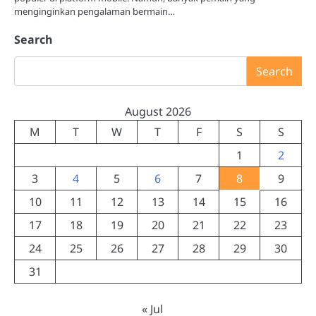
menginginkan pengalaman bermain…
Search
Search
August 2026
M
T
W
T
F
S
S
1
2
3
4
5
6
7
8
9
10
11
12
13
14
15
16
17
18
19
20
21
22
23
24
25
26
27
28
29
30
31
« Jul