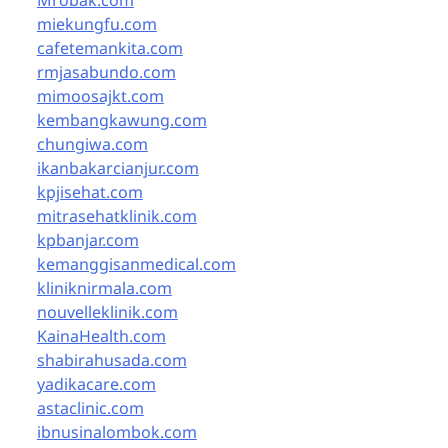
Mrobak.com
miekungfu.com
cafetemankita.com
rmjasabundo.com
mimoosajkt.com
kembangkawung.com
chungiwa.com
ikanbakarcianjur.com
kpjisehat.com
mitrasehatklinik.com
kpbanjar.com
kemanggisanmedical.com
kliniknirmala.com
nouvelleklinik.com
KainaHealth.com
shabirahusada.com
yadikacare.com
astaclinic.com
ibnusinalombok.com