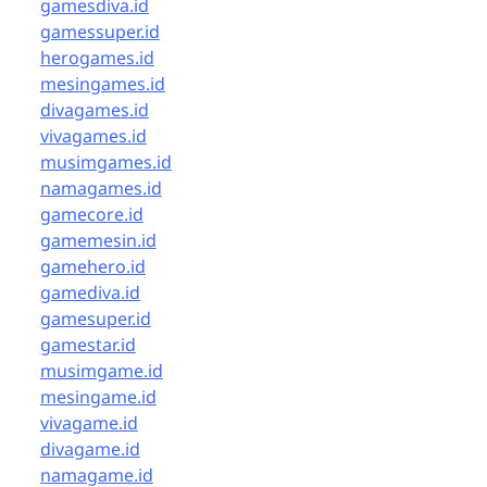
gamesdiva.id
gamessuper.id
herogames.id
mesingames.id
divagames.id
vivagames.id
musimgames.id
namagames.id
gamecore.id
gamemesin.id
gamehero.id
gamediva.id
gamesuper.id
gamestar.id
musimgame.id
mesingame.id
vivagame.id
divagame.id
namagame.id