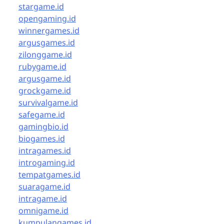
stargame.id
opengaming.id
winnergames.id
argusgames.id
zilonggame.id
rubygame.id
argusgame.id
grockgame.id
survivalgame.id
safegame.id
gamingbio.id
biogames.id
intragames.id
introgaming.id
tempatgames.id
suaragame.id
intragame.id
omnigame.id
kumpulangames.id