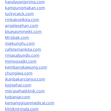
handayaniprima.com
kampungmakan.com
luckycatck.com
rmbakoelkita.com
angelesehan.com
bluejasminejkt.com
Mrobak.com
miekungfu.com
cafetemankita.com
rmjasabundo.com
mimoosajkt.com
kembangkawung.com
chungiwa.com
ikanbakarcianjur.com
kpjisehat.com
mitrasehatklinik.com
kpbanjar.com
kemanggisanmedical.com
kliniknirmala.com