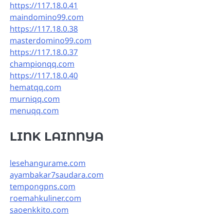
https://117.18.0.41
maindomino99.com
https://117.18.0.38
masterdomino99.com
https://117.18.0.37
championqq.com
https://117.18.0.40
hematqq.com
murniqq.com
menuqq.com
LINK LAINNYA
lesehangurame.com
ayambakar7saudara.com
tempongpns.com
roemahkuliner.com
saoenkkito.com