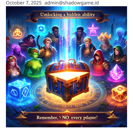
October 7, 2025
admin@shadowgame.id