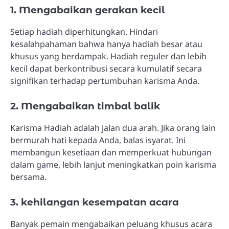
1. Mengabaikan gerakan kecil
Setiap hadiah diperhitungkan. Hindari
kesalahpahaman bahwa hanya hadiah besar atau
khusus yang berdampak. Hadiah reguler dan lebih
kecil dapat berkontribusi secara kumulatif secara
signifikan terhadap pertumbuhan karisma Anda.
2. Mengabaikan timbal balik
Karisma Hadiah adalah jalan dua arah. Jika orang lain
bermurah hati kepada Anda, balas isyarat. Ini
membangun kesetiaan dan memperkuat hubungan
dalam game, lebih lanjut meningkatkan poin karisma
bersama.
3. kehilangan kesempatan acara
Banyak pemain mengabaikan peluang khusus acara