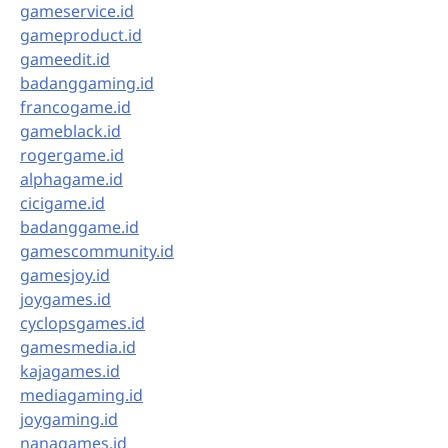
gameservice.id
gameproduct.id
gameedit.id
badanggaming.id
francogame.id
gameblack.id
rogergame.id
alphagame.id
cicigame.id
badanggame.id
gamescommunity.id
gamesjoy.id
joygames.id
cyclopsgames.id
gamesmedia.id
kajagames.id
mediagaming.id
joygaming.id
nanagames.id