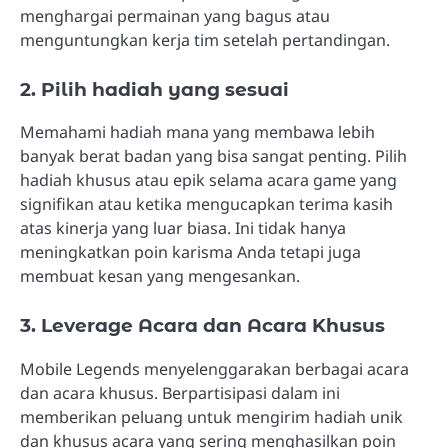
menghargai permainan yang bagus atau
menguntungkan kerja tim setelah pertandingan.
2. Pilih hadiah yang sesuai
Memahami hadiah mana yang membawa lebih
banyak berat badan yang bisa sangat penting. Pilih
hadiah khusus atau epik selama acara game yang
signifikan atau ketika mengucapkan terima kasih
atas kinerja yang luar biasa. Ini tidak hanya
meningkatkan poin karisma Anda tetapi juga
membuat kesan yang mengesankan.
3. Leverage Acara dan Acara Khusus
Mobile Legends menyelenggarakan berbagai acara
dan acara khusus. Berpartisipasi dalam ini
memberikan peluang untuk mengirim hadiah unik
dan khusus acara yang sering menghasilkan poin