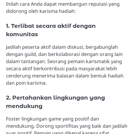
Inilah cara Anda dapat membangun reputasi yang
didorong oleh karisma hadiah:
1. Terlibat secara aktif dengan
komunitas
Jadilah peserta aktif dalam diskusi, bergabunglah
dengan guild, dan berkolaborasi dengan orang lain
dalam tantangan. Seorang pemain karismatik yang
secara aktif berkontribusi pada masyarakat lebih
cenderung menerima balasan dalam bentuk hadiah
dan poin karisma.
2. Pertahankan lingkungan yang
mendukung
Foster lingkungan game yang positif dan
mendukung. Dorong sportifitas yang baik dan jadilah
suar positif. Pemain yang dikenal karena sifat