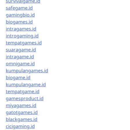
survivalgame.id
safegame.id
gamingbio.id
biogames.id
intragames.id
introgaming.id
tempatgames.id
suaragame.id
intragame.id
omnigame.id
kumpulangames.id
biogame.id
kumpulangame.id
tempatgame.id
gamesproduct.id
miyagames.id
gatotgames.id
blackgames.id
cicigaming.id