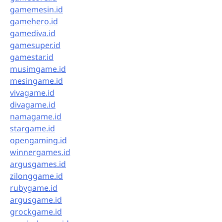
gamemesin.id
gamehero.id
gamediva.id
gamesuper.id
gamestar.id
musimgame.id
mesingame.id
vivagame.id
divagame.id
namagame.id
stargame.id
opengaming.id
winnergames.id
argusgames.id
zilonggame.id
rubygame.id
argusgame.id
grockgame.id