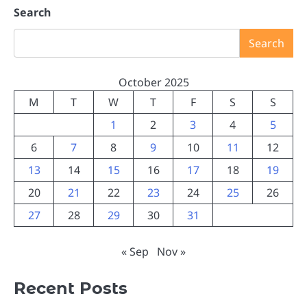
Search
Search
October 2025
M
T
W
T
F
S
S
1
2
3
4
5
6
7
8
9
10
11
12
13
14
15
16
17
18
19
20
21
22
23
24
25
26
27
28
29
30
31
« Sep
Nov »
Recent Posts