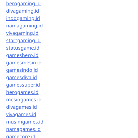
herogaming.id
divagaming.id
indogaming.id
namagaming.id
vivagaming.id
startgaming.id
statusgame.id
gameshero.id
gamesmesin.id
gamesindo.id
gamesdiva.id
gamessuper.id
herogames.id
mesingames.id
divagames.id
vivagames.id
musimgames.id
namagames.id
gamecore.id